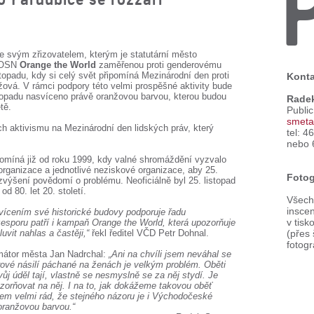
 svým zřizovatelem, kterým je statutární město
ň OSN
Orange the World
zaměřenou proti genderovému
stopadu, kdy si celý svět připomíná Mezinárodní den proti
Konta
nžová. V rámci podpory této velmi prospěšné aktivity bude
topadu nasvíceno právě oranžovou barvou, kterou budou
Rade
tě.
Publi
smeta
 aktivismu na Mezinárodní den lidských práv, který
tel: 4
nebo 
pomíná již od roku 1999, kdy valné shromáždění vyzvalo
organizace a jednotlivé neziskové organizace, aby 25.
Fotog
výšení povědomí o problému. Neoficiálně byl 25. listopad
d 80. let 20. století.
Všechn
inscen
ícením své historické budovy podporuje řadu
v tisk
esporu patří i kampaň Orange the World, která upozorňuje
uvit nahlas a častěji,“
řekl ředitel VČD Petr Dohnal.
(přes
fotogr
rimátor města Jan Nadrchal:
„Ani na chvíli jsem neváhal se
erové násilí páchané na ženách je velkým problém. Oběti
j úděl tají, vlastně se nesmyslně se za něj stydí. Je
zorňovat na něj. I na to, jak dokážeme takovou oběť
sem velmi rád, že stejného názoru je i Východočeské
 oranžovou barvou.“