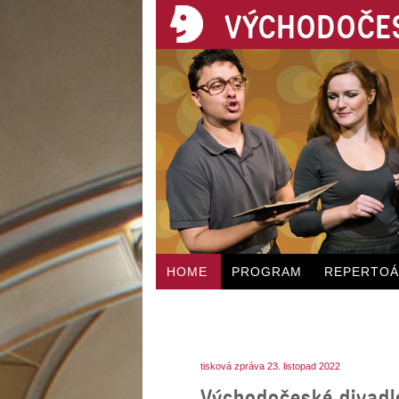
VÝCHODOČES
HOME
PROGRAM
REPERTO
tisková zpráva 23. listopad 2022
Východočeské divadlo