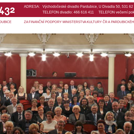
 432
ADRESA:
Východočeské divadlo Pardubice, U Divadla 50, 531 6
TELEFON divadlo: 466 616 411 TELEFON večerní pok
DUBICE
ZA FINANČNÍ PODPORY MINISTERSTVA KULTURY ČR A PARDUBICKÉ