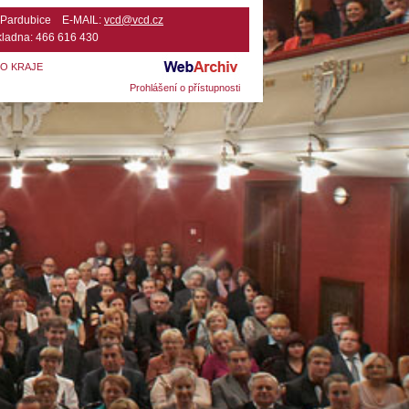
2 Pardubice E-MAIL:
vcd@vcd.cz
ladna: 466 616 430
HO KRAJE
Prohlášení o přístupnosti