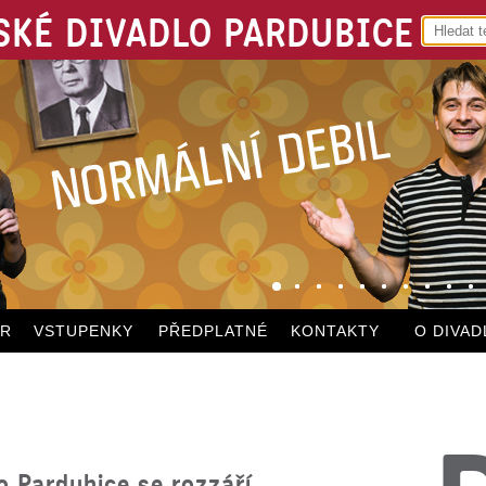
KÉ DIVADLO PARDUBICE
ÁR
VSTUPENKY
PŘEDPLATNÉ
KONTAKTY
O DIVAD
 Pardubice se rozzáří