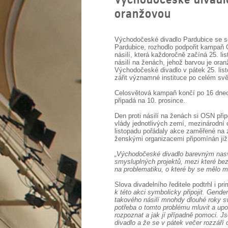
oranžovou
Východočeské divadlo Pardubice se se
Pardubice, rozhodlo podpořit kampa
násilí, která každoročně začíná 25. li
násilí na ženách, jehož barvou je ora
Východočeské divadlo v pátek 25. lis
zářit významné instituce po celém svě
Celosvětová kampaň končí po 16 dnech
připadá na 10. prosince.
Den proti násilí na ženách si OSN při
vlády jednotlivých zemí, mezinárodní 
listopadu pořádaly akce zaměřené na z
ženskými organizacemi připomínán již o
„Východočeské divadlo barevným nasv
smysluplných projektů, mezi které bez
na problematiku, o které by se mělo ml
Slova divadelního ředitele podtrhl i p
k této akci symbolicky připojit. Gend
takového násilí mnohdy dlouhé roky svů
potřeba o tomto problému mluvit a upo
rozpoznat a jak jí případně pomoci. J
divadlo a že se v pátek večer rozzáří