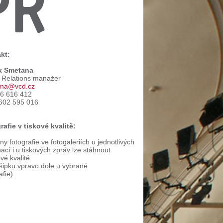
PR
kt:
k Smetana
c Relations manažer
na@vcd.cz
66 616 412
602 595 016
rafie v tiskové kvalitě:
y fotografie ve fotogaleriích u jednotlivých
ací i u tiskových zpráv lze stáhnout
ové kvalitě
 šipku vpravo dole u vybrané
afie).