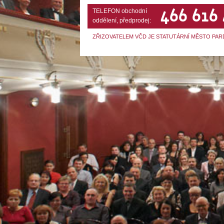
466 616
TELEFON obchodní
oddělení, předprodej:
ZŘIZOVATELEM VČD JE STATUTÁRNÍ MĚSTO PAR