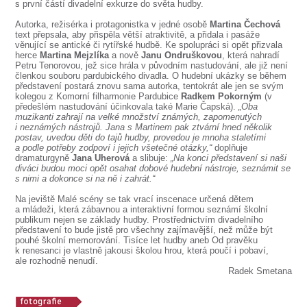
SOUBOR
s první částí divadelní exkurze do světa hudby.
Autorka, režisérka i protagonistka v jedné osobě
Martina Čechová
DÁLE NABÍZÍME
text přepsala, aby přispěla větší atraktivitě, a přidala i pasáže
věnující se antické či rytířské hudbě. Ke spolupráci si opět přizvala
herce
Martina Mejzlíka
a nově
Janu Ondruškovou
, která nahradí
Petru Tenorovou, jež sice hrála v původním nastudování, ale již není
členkou souboru pardubického divadla. O hudební ukázky se během
představení postará znovu sama autorka, tentokrát ale jen se svým
kolegou z Komorní filharmonie Pardubice
Radkem Pokorným
(v
předešlém nastudování účinkovala také Marie Čapská).
„Oba
muzikanti zahrají na velké množství známých, zapomenutých
i neznámých nástrojů. Jana s Martinem pak ztvární hned několik
postav, uvedou děti do tajů hudby, provedou je mnoha staletími
a podle potřeby zodpoví i jejich všetečné otázky,“
doplňuje
dramaturgyně
Jana Uherová
a slibuje:
„Na konci představení si naši
diváci budou moci opět osahat dobové hudební nástroje, seznámit se
s nimi a dokonce si na ně i zahrát.“
Na jeviště Malé scény se tak vrací inscenace určená dětem
a mládeži, která zábavnou a interaktivní formou seznámí školní
publikum nejen se základy hudby. Prostřednictvím divadelního
představení to bude jistě pro všechny zajímavější, než může být
pouhé školní memorování. Tisíce let hudby aneb Od pravěku
k renesanci je vlastně jakousi školou hrou, která poučí i pobaví,
ale rozhodně nenudí.
Radek Smetana