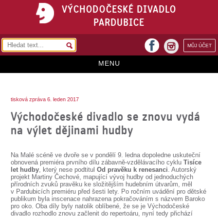
VÝCHODOČESKÉ DIVADLO
PARDUBICE
facebook
MŮJ ÚČET
instagram
MENU
HOME
tisková zpráva 6. leden 2017
PROGRAM
Východočeské divadlo se znovu vydá
REPERTOÁR
na výlet dějinami hudby
VSTUPENKY
Na Malé scéně ve dvoře se v pondělí 9. ledna dopoledne uskuteční
PŘEDPLATNÉ
obnovená premiéra prvního dílu zábavně-vzdělávacího cyklu
Tisíce
let hudby
, který nese podtitul
Od pravěku k renesanci
. Autorský
projekt Martiny Čechové, mapující vývoj hudby od jednoduchých
KONTAKTY
přírodních zvuků pravěku ke složitějším hudebním útvarům, měl
v Pardubicích premiéru před šesti lety. Po ročním uvádění pro dětské
publikum byla inscenace nahrazena pokračováním s názvem Baroko
O DIVADLE
pro oko. Oba díly byly natolik oblíbené, že se je Východočeské
divadlo rozhodlo znovu začlenit do repertoáru, nyní tedy přichází