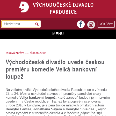
VÝCHODOČESKÉ DIVADLO
PARDUBICE
facebook
MŮJ ÚČET
instagram
MENU
HOME
tisková zpráva 19. březen 2019
PROGRAM
Východočeské divadlo uvede českou
REPERTOÁR
premiéru komedie Velká bankovní
loupež
VSTUPENKY
PŘEDPLATNÉ
Na velkém jevišti Východočeského divadla Pardubice se o víkendu
23. a 24. března uskuteční slavnostní premiéry parodické crazy
KONTAKTY
komedie
Velká bankovní loupež
, které zároveň budou i jejím prvním
uvedením v České republice. Hra, jež byla poprvé inscenována
v roce 2016 v Londýně, je z pera trojice mladých britských autorů
O DIVADLE
Henryho Lewise
,
Jonathana Sayera
a
Henryho Shieldse
.
„Jejich
tvorba vychází z autorského divadla a v lecčems připomíná styl