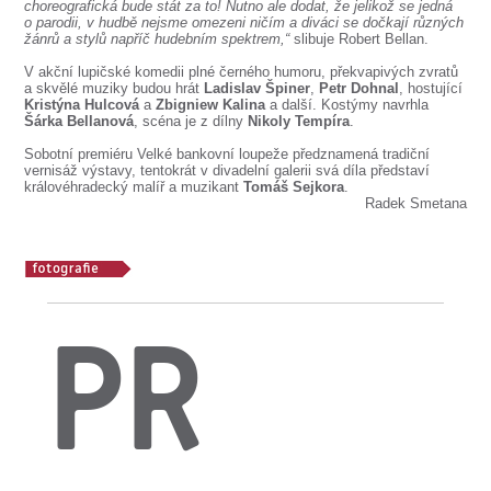
choreografická bude stát za to! Nutno ale dodat, že jelikož se jedná
o parodii, v hudbě nejsme omezeni ničím a diváci se dočkají různých
žánrů a stylů napříč hudebním spektrem,“
slibuje Robert Bellan.
V akční lupičské komedii plné černého humoru, překvapivých zvratů
a skvělé muziky budou hrát
Ladislav Špiner
,
Petr Dohnal
, hostující
Kristýna Hulcová
a
Zbigniew Kalina
a další. Kostýmy navrhla
Šárka Bellanová
, scéna je z dílny
Nikoly Tempíra
.
Sobotní premiéru Velké bankovní loupeže předznamená tradiční
vernisáž výstavy, tentokrát v divadelní galerii svá díla představí
královéhradecký malíř a muzikant
Tomáš Sejkora
.
Radek Smetana
PR