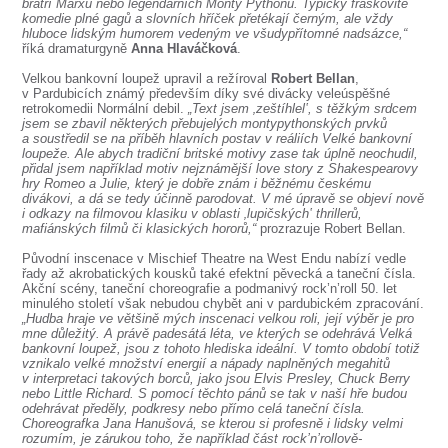
SOUBOR
bratří Marxů nebo legendárních Monty Pythonů. Typicky fraškovité
komedie plné gagů a slovních hříček přetékají černým, ale vždy
hluboce lidským humorem vedeným ve všudypřítomné nadsázce,“
DÁLE NABÍZÍME
říká dramaturgyně
Anna Hlaváčková
.
Velkou bankovní loupež upravil a režíroval
Robert Bellan
,
v Pardubicích známý především díky své divácky veleúspěšné
retrokomedii Normální debil.
„Text jsem ‚zeštíhlel‛, s těžkým srdcem
jsem se zbavil některých přebujelých montypythonských prvků
a soustředil se na příběh hlavních postav v reáliích Velké bankovní
loupeže. Ale abych tradiční britské motivy zase tak úplně neochudil,
přidal jsem například motiv nejznámější love story z Shakespearovy
hry Romeo a Julie, který je dobře znám i běžnému českému
divákovi, a dá se tedy účinně parodovat. V mé úpravě se objeví nově
i odkazy na filmovou klasiku v oblasti ‚lupičských‛ thrillerů,
mafiánských filmů či klasických hororů,“
prozrazuje Robert Bellan.
Původní inscenace v Mischief Theatre na West Endu nabízí vedle
řady až akrobatických kousků také efektní pěvecká a taneční čísla.
Akční scény, taneční choreografie a podmanivý rock’n’roll 50. let
minulého století však nebudou chybět ani v pardubickém zpracování.
„Hudba hraje ve většině mých inscenaci velkou roli, její výběr je pro
mne důležitý. A právě padesátá léta, ve kterých se odehrává Velká
bankovní loupež, jsou z tohoto hlediska ideální. V tomto období totiž
vznikalo velké množství energií a nápady naplněných megahitů
v interpretaci takových borců, jako jsou Elvis Presley, Chuck Berry
nebo Little Richard. S pomocí těchto pánů se tak v naší hře budou
odehrávat předěly, podkresy nebo přímo celá taneční čísla.
Choreografka Jana Hanušová, se kterou si profesně i lidsky velmi
rozumím, je zárukou toho, že například část rock’n’rollově-