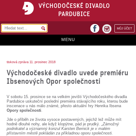
VÝCHODOČESKÉ DIVADLO
PARDUBICE
facebook
MŮJ ÚČET
instagram
MENU
HOME
tisková zpráva 11. prosinec 2018
PROGRAM
Východočeské divadlo uvede premiéru
REPERTOÁR
Ibsenových Opor společnosti
VSTUPENKY
V sobotu 15. prosince se na velkém jevišti Východočeského divadla
PŘEDPLATNÉ
Pardubice uskuteční poslední premiéra stávajícího roku, kterou bude
inscenace u nás málo známé, přesto aktuální hry Henrika Ibsena
Opory společnosti
.
KONTAKTY
Jde o příběh ze života vysoce postavených, jejichž lež může mít
hodně dlouhé nohy, ale když klopýtne, pád je prudký.
„Zámožný
O DIVADLE
podnikatel a významný konzul Karsten Bernick je v malém
přístavním městě pokládán za příkladnou oporu společnosti.