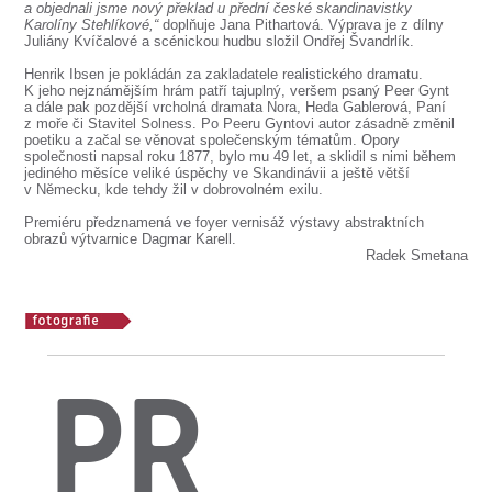
a objednali jsme nový překlad u přední české skandinavistky
Karolíny Stehlíkové,“
doplňuje Jana Pithartová. Výprava je z dílny
Juliány Kvíčalové a scénickou hudbu složil Ondřej Švandrlík.
Henrik Ibsen je pokládán za zakladatele realistického dramatu.
K jeho nejznámějším hrám patří tajuplný, veršem psaný Peer Gynt
a dále pak pozdější vrcholná dramata Nora, Heda Gablerová, Paní
z moře či Stavitel Solness. Po Peeru Gyntovi autor zásadně změnil
poetiku a začal se věnovat společenským tématům. Opory
společnosti napsal roku 1877, bylo mu 49 let, a sklidil s nimi během
jediného měsíce veliké úspěchy ve Skandinávii a ještě větší
v Německu, kde tehdy žil v dobrovolném exilu.
Premiéru předznamená ve foyer vernisáž výstavy abstraktních
obrazů výtvarnice Dagmar Karell.
Radek Smetana
PR