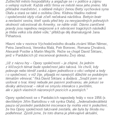
SOUBOR
Zušlechtil město hospodářsky a angažuje se i v politice a zájmu
o veřejný rozkvět. Každá větší firma ve městě nese jeho jméno. Má
příkladné manželství, s oddaně milující ženou Betty vychovává syna
DÁLE NABÍZÍME
Olafa a stará se také o osiřelou Dinu. Klidnou hladinu rodinné
i společenské idyly však zčeří nečekaná návštěva. Bettyin bratr
a nevlastní sestra, kteří spolu před lety za nevyjasněných pohnutých
okolností odcestovali do Ameriky, se náhle vrátí. Dávno zamlčené
pravdy jsou najednou neúprosné a k odvrácení tragických následků
je třeba velká síla dobré vůle,“
přibližuje děj dramaturgyně Jana
Pithartová.
Hlavní role v novince Východočeského divadla ztvární Milan Němec,
Petra Janečková, Veronika Malá, Petr Borovec, Romana Chvalová,
Alexandr Postler a Martin Mejzlík. Režie se chopil David Šiktanc,
jenž v Pardubicích již inscenoval grotesku Živý obraz.
„Už z názvu hry – Opory společnosti – je zřejmé, že jedním
z klíčových témat bude společnost jako taková. Ve chvíli, kdy
polevuje nebo téměř zaniká zájem jednotlivce o věci veřejné a tedy
i o společnost, v níž žije, připadá mi nanejvýš důležité se podobným
tématům věnovat,“
říká David Šiktanc a dodává:
„Snažil jsem se
usilovat o tvar, který nebude jen pasivní podívanou, ale pokusí se
diváky aktivizovat – nikoli ve smyslu interakce s jevištěm,
ale v jejich vlastních názorových pozicích a postojích.“
Opory společnosti se v Pardubicích naposledy hrály v roce 1956 (s
devítiletým Jiřím Bartoškou v roli synka Olafa).
„Jedenašedesátiletá
pauza od poslední pardubické inscenace by mohla vést k podezření,
že hra Opory společnosti takzvaně zestárla, ale byla by škoda mu
podlehnout. Zjistili jsme, že toto drama je překvapivě aktuální,