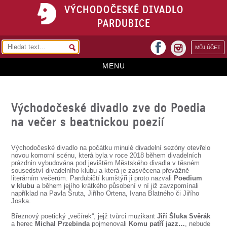
VÝCHODOČESKÉ DIVADLO
PARDUBICE
facebook
MŮJ ÚČET
instagram
MENU
HOME
Východočeské divadlo zve do Poedia
PROGRAM
na večer s beatnickou poezií
REPERTOÁR
VSTUPENKY
Východočeské divadlo na počátku minulé divadelní sezóny otevřelo
novou komorní scénu, která byla v roce 2018 během divadelních
prázdnin vybudována pod jevištěm Městského divadla v těsném
PŘEDPLATNÉ
sousedství divadelního klubu a která je zasvěcena převážně
literárním večerům. Pardubičtí kumštýři ji proto nazvali
Poedium
v klubu
a během jejího krátkého působení v ní již zavzpomínali
KONTAKTY
například na Pavla Šruta, Jiřího Ortena, Ivana Blatného či Jiřího
Joska.
O DIVADLE
Březnový poetický „večírek“, jejž tvůrci muzikant
Jiří Šluka Svěrák
a herec
Michal Przebinda
pojmenovali
Komu patří jazz…
, nebude