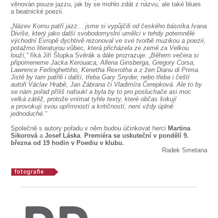
SOUBOR
věnován pouze jazzu, jak by se mohlo zdát z názvu, ale také blues
a beatnické poezii.
DÁLE NABÍZÍME
„Název Komu patří jazz... jsme si vypůjčili od českého básníka Ivana
Diviše, který jako další svobodomyslní umělci v tehdy potemnělé
východní Evropě dychtivě rezonoval ve své tvorbě muzikou a poezií,
potažmo literaturou vůbec, která přicházela ze země za Velkou
louží,“
říká Jiří Šlupka Svěrák a dále prozrazuje:
„Během večera si
připomeneme Jacka Kerouaca, Allena Ginsberga, Gregory Corsa,
Lawrence Ferlinghettiho, Kenetha Rexrotha a z žen Dianu di Prima.
Jistě by tam patřili i další, třeba Gary Snyder, nebo třeba i čeští
autoři Václav Hrabě, Jan Zábrana či Vladimíra Čerepková. Ale to by
se nám pořad příliš nafoukl a byla by to pro posluchače asi moc
velká zátěž, protože vnímat tyhle texty, které občas šokují
a provokují svou upřímností a kritičností, není vždy úplně
jednoduché.“
Společně s autory pořadu v něm budou účinkovat herci
Martina
Sikorová
a
Josef Láska
.
Premiéra se uskuteční v pondělí 9.
března od 19 hodin v Poediu v klubu.
Radek Smetana