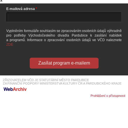
×
SOUBOR
J. Hnyk a další. Režie J. Marková Krystlíková.
Festival Zlatá Pecka Chrudim
E-mailová adresa
DÁLE NABÍZÍME
Vyplněním formuláře souhlasím se zpracováním osobních údajů výhradně
pro potřeby Východočeského divadla Pardubice k zasílání nabídek
a programů. Informace o zpracování osobních údajů ve VČD naleznete
ZDE
Zasílat program e-mailem
ZŘIZOVATELEM VČD JE STATUTÁRNÍ MĚSTO PARDUBICE
ZA FINANČNÍ PODPORY MINISTERSTVA KULTURY ČR A PARDUBICKÉHO KRAJE
Prohlášení o přístupnosti