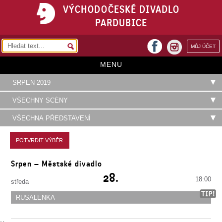
VÝCHODOČESKÉ DIVADLO
PARDUBICE
facebook
MŮJ ÚČET
instagram
MENU
HOME
PROGRAM
REPERTOÁR
VSTUPENKY
Srpen – Městské divadlo
PŘEDPLATNÉ
28.
18:00
středa
KONTAKTY
RUSALENKA
O DIVADLE
Operní představení pro děti na motivy nejznámější pohádkové opery A. Dvořáka
Rusalka. Hrají B. Řeřichová, D. Matoušek, J. Marková Krystlíková, S. Godarská,