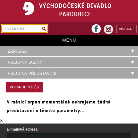
VÝCHODOČESKÉ DIVADLO
PARDUBICE
facebook
MŮJ ÚČET
instagram
MENU
HOME
PROGRAM
REPERTOÁR
VSTUPENKY
V měsíci srpen momentálně nehrajeme žádná
PŘEDPLATNÉ
představení s těmito parametry...
KONTAKTY
×
O DIVADLE
E-mailová adresa