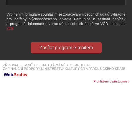
SOUBOR
DÁLE NABÍZÍME
Vyplněním formuláře souhlasím se zpracováním osobních údajů výhradně
pro potřeby Východočeského divadla Pardubice k zasílání nabídek
a programů. Informace o zpracování osobních údajů ve VČD naleznete
ZDE
Zasílat program e-mailem
ZŘIZOVATELEM VČD JE STATUTÁRNÍ MĚSTO PARDUBICE
ZA FINANČNÍ PODPORY MINISTERSTVA KULTURY ČR A PARDUBICKÉHO KRAJE
Prohlášení o přístupnosti