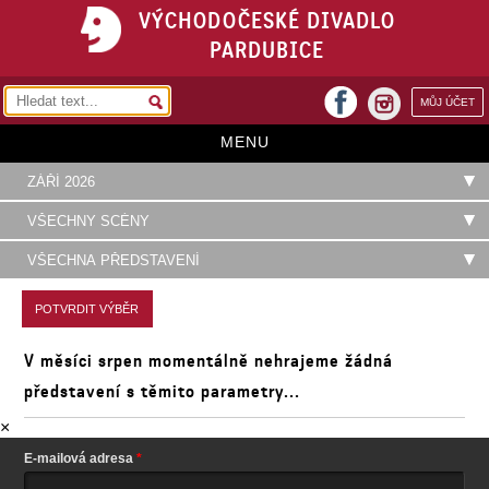
VÝCHODOČESKÉ DIVADLO
PARDUBICE
facebook
MŮJ ÚČET
instagram
MENU
HOME
PROGRAM
REPERTOÁR
VSTUPENKY
V měsíci srpen momentálně nehrajeme žádná
PŘEDPLATNÉ
představení s těmito parametry...
KONTAKTY
×
O DIVADLE
E-mailová adresa