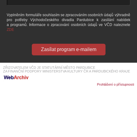
SOUBOR
DÁLE NABÍZÍME
Vyplněním formuláře souhlasím se zpracováním osobních údajů výhradně
pro potřeby Východočeského divadla Pardubice k zasílání nabídek
a programů. Informace o zpracování osobních údajů ve VČD naleznete
ZDE
Zasílat program e-mailem
ZŘIZOVATELEM VČD JE STATUTÁRNÍ MĚSTO PARDUBICE
ZA FINANČNÍ PODPORY MINISTERSTVA KULTURY ČR A PARDUBICKÉHO KRAJE
Prohlášení o přístupnosti