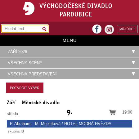
VÝCHODOČESKÉ DIVADLO
PARDUBICE
facebook
MŮJ ÚČET
instagram
MENU
HOME
PROGRAM
REPERTOÁR
VSTUPENKY
Září – Městské divadlo
PŘEDPLATNÉ
9.
19:00
středa
KONTAKTY
P. Abraham – M. Mejzlíková / HOTEL MODRÁ HVĚZDA
O DIVADLE
skupina:
B
Komedie, v níž chudá holka dvakrát ke štěstí přijde a z jedné svatby ještě druhá