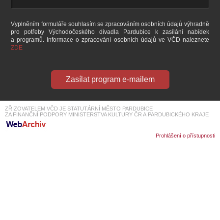
SOUBOR
DÁLE NABÍZÍME
Vyplněním formuláře souhlasím se zpracováním osobních údajů výhradně
pro potřeby Východočeského divadla Pardubice k zasílání nabídek
a programů. Informace o zpracování osobních údajů ve VČD naleznete
ZDE
Zasílat program e-mailem
ZŘIZOVATELEM VČD JE STATUTÁRNÍ MĚSTO PARDUBICE
ZA FINANČNÍ PODPORY MINISTERSTVA KULTURY ČR A PARDUBICKÉHO KRAJE
Prohlášení o přístupnosti