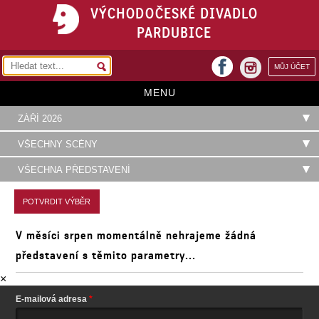
VÝCHODOČESKÉ DIVADLO
PARDUBICE
facebook
MŮJ ÚČET
instagram
MENU
HOME
PROGRAM
REPERTOÁR
VSTUPENKY
V měsíci srpen momentálně nehrajeme žádná
PŘEDPLATNÉ
představení s těmito parametry...
KONTAKTY
×
O DIVADLE
E-mailová adresa