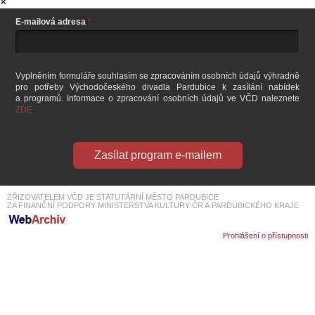
×
SOUBOR
nebo K. Hulcová j. h., P. Dohnal, Z. Kalina j. h. a další. Režie R. Bellan.
Na 20.
ročníku GRAND Festivalu smíchu získala inscenace titul Komedie diváků
E-mailová adresa
2019 a Cenu studentské poroty a K. Hulcová byla oceněna za nejlepší
DÁLE NABÍZÍME
ženský herecký výkon!
konec v 21:20
Vyplněním formuláře souhlasím se zpracováním osobních údajů výhradně
pro potřeby Východočeského divadla Pardubice k zasílání nabídek
a programů. Informace o zpracování osobních údajů ve VČD naleznete
ZDE
Zasílat program e-mailem
ZŘIZOVATELEM VČD JE STATUTÁRNÍ MĚSTO PARDUBICE
ZA FINANČNÍ PODPORY MINISTERSTVA KULTURY ČR A PARDUBICKÉHO KRAJE
Prohlášení o přístupnosti