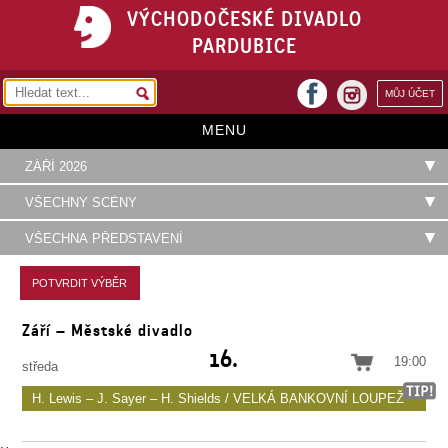
VÝCHODOČESKÉ DIVADLO
PARDUBICE
facebook
MŮJ ÚČET
instagram
MENU
HOME
PROGRAM
REPERTOÁR
VSTUPENKY
Září – Městské divadlo
PŘEDPLATNÉ
16.
19:00
středa
KONTAKTY
H. Lewis – J. Sayer – H. Shields / VELKÁ BANKOVNÍ LOUPEŽ
O DIVADLE
Parodická crazy komedie o jedné netradiční loupeži, v níž nechybí ani pořádná
love story a hudební hity rock’n’rollové éry minulého století. Hrají L. Špiner, V. Malá