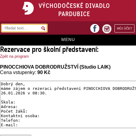
VÝCHODOČESKÉ DIVADLO
PARDUBICE
facebook
MŮJ ÚČET
instagram
MENU
Rezervace pro školní představení:
HOME
Zpět na program
PROGRAM
PINOCCHIOVA DOBRODRUŽSTVÍ (Studio LAIK)
Cena vstupenky:
90 Kč
REPERTOÁR
VSTUPENKY
PŘEDPLATNÉ
KONTAKTY
O DIVADLE