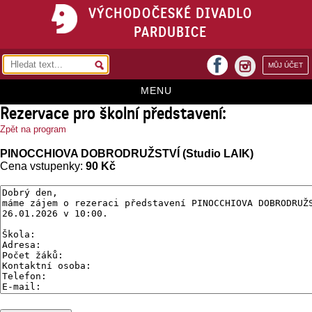
VÝCHODOČESKÉ DIVADLO
PARDUBICE
facebook
MŮJ ÚČET
instagram
MENU
Rezervace pro školní představení:
HOME
Zpět na program
PROGRAM
PINOCCHIOVA DOBRODRUŽSTVÍ (Studio LAIK)
Cena vstupenky:
90 Kč
REPERTOÁR
VSTUPENKY
PŘEDPLATNÉ
KONTAKTY
O DIVADLE