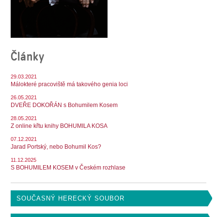
SOUBOR
DÁLE NABÍZÍME
Články
29.03.2021
Málokteré pracoviště má takového genia loci
26.05.2021
DVEŘE DOKOŘÁN s Bohumilem Kosem
28.05.2021
Z online křtu knihy BOHUMILA KOSA
07.12.2021
Jarad Portský, nebo Bohumil Kos?
11.12.2025
S BOHUMILEM KOSEM v Českém rozhlase
SOUČASNÝ HERECKÝ SOUBOR