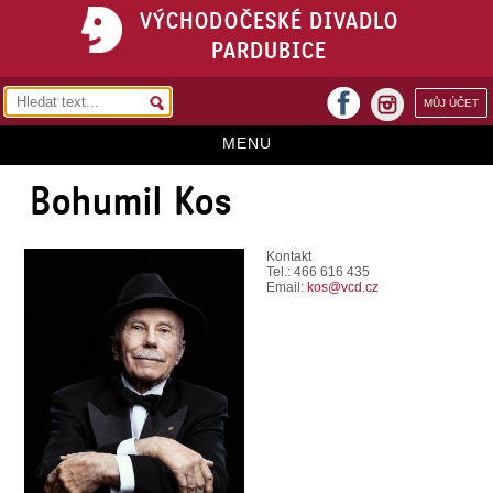
VÝCHODOČESKÉ DIVADLO
PARDUBICE
facebook
MŮJ ÚČET
instagram
MENU
Bohumil Kos
HOME
PROGRAM
Kontakt
Tel.: 466 616 435
REPERTOÁR
Email:
kos@vcd.cz
VSTUPENKY
PŘEDPLATNÉ
KONTAKTY
O DIVADLE