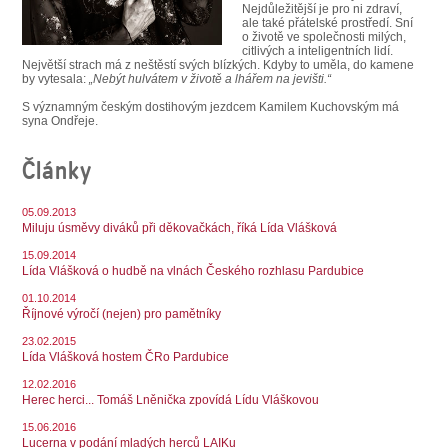
SOUBOR
Nejdůležitější je pro ni zdraví,
ale také přátelské prostředí. Sní
o životě ve společnosti milých,
DÁLE NABÍZÍME
citlivých a inteligentních lidí.
Největší strach má z neštěstí svých blízkých. Kdyby to uměla, do kamene
by vytesala:
„Nebýt hulvátem v životě a lhářem na jevišti.“
S významným českým dostihovým jezdcem Kamilem Kuchovským má
syna Ondřeje.
Články
05.09.2013
Miluju úsměvy diváků při děkovačkách, říká Lída Vlášková
15.09.2014
Lída Vlášková o hudbě na vlnách Českého rozhlasu Pardubice
01.10.2014
Říjnové výročí (nejen) pro pamětníky
23.02.2015
Lída Vlášková hostem ČRo Pardubice
12.02.2016
Herec herci... Tomáš Lněnička zpovídá Lídu Vláškovou
15.06.2016
Lucerna v podání mladých herců LAIKu