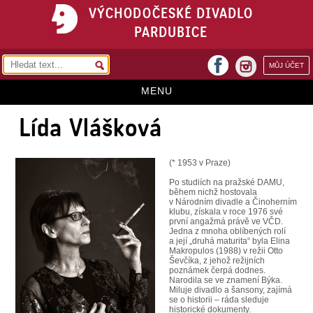
VÝCHODOČESKÉ DIVADLO
PARDUBICE
facebook
MŮJ ÚČET
instagram
MENU
Lída Vlášková
HOME
PROGRAM
(* 1953 v Praze)
REPERTOÁR
Po studiích na pražské DAMU,
během nichž hostovala
VSTUPENKY
v Národním divadle a Činoherním
klubu, získala v roce 1976 své
první angažmá právě ve VČD.
PŘEDPLATNÉ
Jedna z mnoha oblíbených rolí
a její „druhá maturita“ byla Elina
Makropulos (1988) v režii Otto
KONTAKTY
Ševčíka, z jehož režijních
poznámek čerpá dodnes.
Narodila se ve znamení Býka.
O DIVADLE
Miluje divadlo a šansony, zajímá
se o historii – ráda sleduje
historické dokumenty.