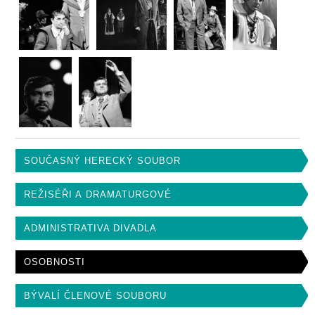
SOUČASNÝ HERECKÝ SOUBOR
REŽISÉŘI A DRAMATURGOVÉ
ADMINISTRATIVA DIVADLA
OSOBNOSTI
BÝVALÍ ČLENOVÉ SOUBORU