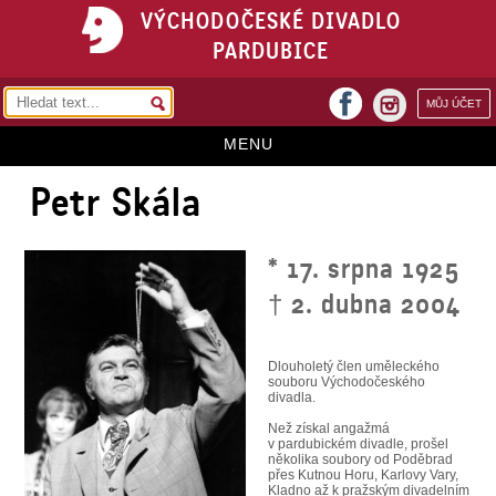
VÝCHODOČESKÉ DIVADLO
PARDUBICE
facebook
MŮJ ÚČET
instagram
MENU
Petr Skála
HOME
PROGRAM
* 17. srpna 1925
REPERTOÁR
† 2. dubna 2004
VSTUPENKY
PŘEDPLATNÉ
Dlouholetý člen uměleckého
souboru Východočeského
divadla.
KONTAKTY
Než získal angažmá
v pardubickém divadle, prošel
O DIVADLE
několika soubory od Poděbrad
přes Kutnou Horu, Karlovy Vary,
Kladno až k pražským divadelním