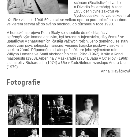
SOUBOR
scénám (Realistické divadlo
a Divadlo čs. armády). V roce
1955 definitivně zakotvil ve
DÁLE NABÍZÍME
Východočeském divadle, kde hrál
už dříve v letech 1946-50, a stal se velkou oporou pardubického souboru,
ve kterém setrval až do svého odchodu do důchodu v roce 1990.
V hereckém projevu Petra Skály se snoubilo drsné chlapáctví
s přemýšlivým komediantstvím, byl hercem s tajemstvím, díky čemuž se
uplatňoval v charakterních, častěji vážných rolích. Jeho doménou se staly
především psychologicky náročné, vesměs tragické postavy v širokém
spektru žánrů. Připomeňme si alespoň některé jeho výjimečné role:
Willyho Lomana ve Smrti obchodního cestujícího (1962), Krále v Konci
masopustu (1963), Arbenina v Maškarádě (1964), Jaga v Othellovi (1968),
titulní roli v Richardu III. (1974) a Uie v Zadržitelném vzestupu Artura Uie
(1979).
Anna Hlaváčková
Fotografie