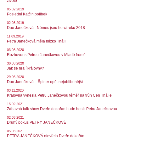
životě
05.02.2019
Poslední Katčin polibek
02.03.2019
Duo Janečková - Němec jsou herci roku 2018
11.09.2019
Petra Janečková měla blízko Thálii
03.03.2020
Rozhovor s Petrou Janečkovou v Mladé frontě
30.03.2020
Jak se hrají královny?
29.05.2020
Duo Janečková – Špiner opět nejoblíbenější
03.11.2020
Královna vynesla Petru Janečkovou téměř na trůn Cen Thálie
15.02.2021
Zábavná talk show Dveře dokořán bude hostit Petru Janečkovou
02.03.2021
Druhý pokus PETRY JANEČKOVÉ
05.03.2021
PETRA JANEČKOVÁ otevřela Dveře dokořán