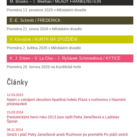
M. Brooks – T. Meehan / MLADÝ FRANKENSTEIN
Premiéra 13. prosince 2025 v Městském divadle
É.-E. Schmitt / FREDERICK
Premiéra 21. února 2026 v Městském divadle
V. Klimáček / KURÝR MÁ ZPOŽDĚNÍ
Premiéra 2. května 2026 v Městském divadle
K. J. Erben – V. La Chia – J. Ryšánek Schmiedtová / KYTICE
Premiéra 20. června 2026 na Kunětické hoře
Články
12.03.2013
Nejen o zahájení zkoušení Apartmá hotelu Plaza v rozhovoru s hlavními
představiteli
15.03.2014
Pardubickými herci roku 2013 jsou opět Petra Janečková a Ladislav
Špiner
08.11.2014
Smích i pláč Petry Janečkové aneb Rozhovor po premiéře Po pláči smích