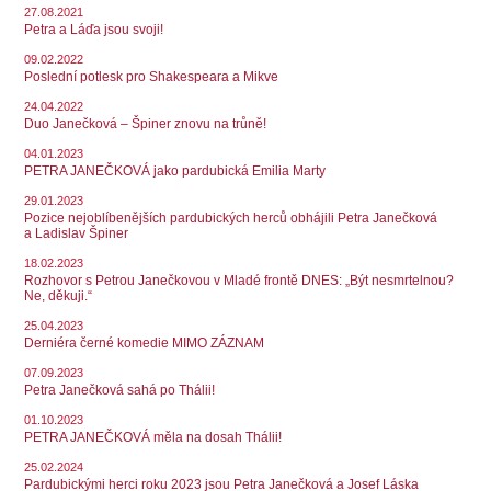
27.08.2021
Petra a Láďa jsou svoji!
09.02.2022
Poslední potlesk pro Shakespeara a Mikve
24.04.2022
Duo Janečková – Špiner znovu na trůně!
04.01.2023
PETRA JANEČKOVÁ jako pardubická Emilia Marty
29.01.2023
Pozice nejoblíbenějších pardubických herců obhájili Petra Janečková
a Ladislav Špiner
18.02.2023
Rozhovor s Petrou Janečkovou v Mladé frontě DNES: „Být nesmrtelnou?
Ne, děkuji.“
25.04.2023
Derniéra černé komedie MIMO ZÁZNAM
07.09.2023
Petra Janečková sahá po Thálii!
01.10.2023
PETRA JANEČKOVÁ měla na dosah Thálii!
25.02.2024
Pardubickými herci roku 2023 jsou Petra Janečková a Josef Láska