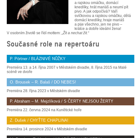
SOUBOR
a rajskou omáčku, domácí
knedlíky, hrát mariáš a neumí pít
pivo. A jak odpočívá? Vaří
DÁLE NABÍZÍME
svíčkovou a rajskou omáčku, dělá
domácí knedlíky, hraje mariáš
a pije všechno, jen ne pivo –
krátce a dobře ideální žena!
V osobním životě se řídí mottem:
„Žít a nechat žít.“
Současné role na repertoáru
P. Pörtner / BLÁZNIVÉ NŮŽKY
Premiéra 13. a 14. října 2007 v Městském divadle, 8. října 2015 na Malé
scéně ve dvoře
O. Brousek – R. Balaš / DO NEBES!
Premiéra 28. října 2023 v Městském divadle
P. Abraham – M. Mejzlíková / S ČERTY NEJSOU ŽERTY
Premiéra 22. června 2024 na Kunětické hoře
Z. Dušek / CHYŤTE CHAPLINA!
Premiéra 14. prosince 2024 v Městském divadle