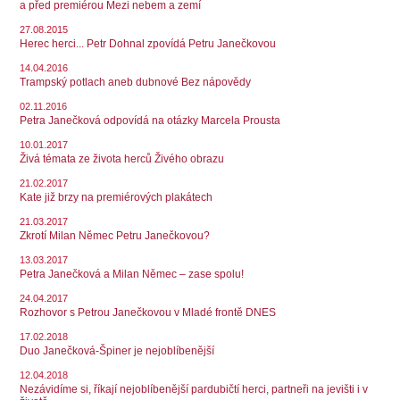
a před premiérou Mezi nebem a zemí
27.08.2015
Herec herci... Petr Dohnal zpovídá Petru Janečkovou
14.04.2016
Trampský potlach aneb dubnové Bez nápovědy
02.11.2016
Petra Janečková odpovídá na otázky Marcela Prousta
10.01.2017
Živá témata ze života herců Živého obrazu
21.02.2017
Kate již brzy na premiérových plakátech
21.03.2017
Zkrotí Milan Němec Petru Janečkovou?
13.03.2017
Petra Janečková a Milan Němec – zase spolu!
24.04.2017
Rozhovor s Petrou Janečkovou v Mladé frontě DNES
17.02.2018
Duo Janečková-Špiner je nejoblíbenější
12.04.2018
Nezávidíme si, říkají nejoblíbenější pardubičtí herci, partneři na jevišti i v