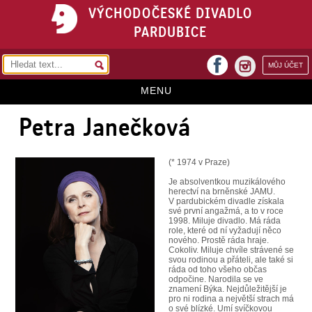
VÝCHODOČESKÉ DIVADLO
PARDUBICE
facebook
MŮJ ÚČET
instagram
MENU
Petra Janečková
HOME
PROGRAM
(* 1974 v Praze)
REPERTOÁR
Je absolventkou muzikálového
herectví na brněnské JAMU.
VSTUPENKY
V pardubickém divadle získala
své první angažmá, a to v roce
1998. Miluje divadlo. Má ráda
PŘEDPLATNÉ
role, které od ní vyžadují něco
nového. Prostě ráda hraje.
Cokoliv. Miluje chvíle strávené se
KONTAKTY
svou rodinou a přáteli, ale také si
ráda od toho všeho občas
odpočine. Narodila se ve
O DIVADLE
znamení Býka. Nejdůležitější je
pro ni rodina a největší strach má
o své blízké. Umí svíčkovou