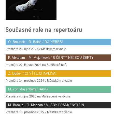
SOUBOR
DÁLE NABÍZÍME
Současné role na repertoáru
O. Brousek – R. Balaš / DO NEBES!
Premiéra 28. října 2023 v Městském divadle
P. Abraham – M. Mejzlíková / S ČERTY NEJSOU ŽERTY
Premiéra 22. června 2024 na Kunětické hoře
Z. Dušek / CHYŤTE CHAPLINA!
Premiéra 14. prosince 2024 v Městském divadle
M. von Mayenburg / BANG
Premiéra 4. října 2025 na Malé scéně ve dvoře
M. Brooks – T. Meehan / MLADÝ FRANKENSTEIN
Premiéra 13. prosince 2025 v Městském divadle