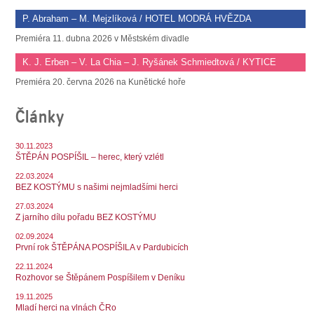
P. Abraham – M. Mejzlíková / HOTEL MODRÁ HVĚZDA
Premiéra 11. dubna 2026 v Městském divadle
K. J. Erben – V. La Chia – J. Ryšánek Schmiedtová / KYTICE
Premiéra 20. června 2026 na Kunětické hoře
Články
30.11.2023
ŠTĚPÁN POSPÍŠIL – herec, který vzlétl
22.03.2024
BEZ KOSTÝMU s našimi nejmladšími herci
27.03.2024
Z jarního dílu pořadu BEZ KOSTÝMU
02.09.2024
První rok ŠTĚPÁNA POSPÍŠILA v Pardubicích
22.11.2024
Rozhovor se Štěpánem Pospíšilem v Deníku
19.11.2025
Mladí herci na vlnách ČRo