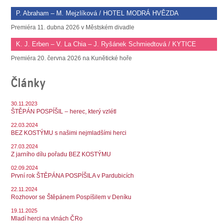
P. Abraham – M. Mejzlíková / HOTEL MODRÁ HVĚZDA
Premiéra 11. dubna 2026 v Městském divadle
K. J. Erben – V. La Chia – J. Ryšánek Schmiedtová / KYTICE
Premiéra 20. června 2026 na Kunětické hoře
Články
30.11.2023
ŠTĚPÁN POSPÍŠIL – herec, který vzlétl
22.03.2024
BEZ KOSTÝMU s našimi nejmladšími herci
27.03.2024
Z jarního dílu pořadu BEZ KOSTÝMU
02.09.2024
První rok ŠTĚPÁNA POSPÍŠILA v Pardubicích
22.11.2024
Rozhovor se Štěpánem Pospíšilem v Deníku
19.11.2025
Mladí herci na vlnách ČRo