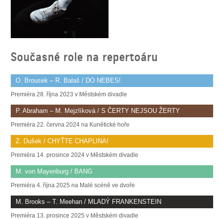
SOUBOR
DÁLE NABÍZÍME
Současné role na repertoáru
O. Brousek – R. Balaš / DO NEBES!
Premiéra 28. října 2023 v Městském divadle
P. Abraham – M. Mejzlíková / S ČERTY NEJSOU ŽERTY
Premiéra 22. června 2024 na Kunětické hoře
Z. Dušek / CHYŤTE CHAPLINA!
Premiéra 14. prosince 2024 v Městském divadle
M. von Mayenburg / BANG
Premiéra 4. října 2025 na Malé scéně ve dvoře
M. Brooks – T. Meehan / MLADÝ FRANKENSTEIN
Premiéra 13. prosince 2025 v Městském divadle