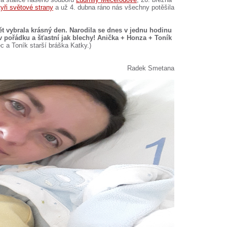
yři světové strany
a už 4. dubna ráno nás všechny potěšila
ět vybrala krásný den. Narodila se dnes v jednu hodinu
v pořádku a šťastní jak blechy! Anička + Honza + Toník
c a Toník starší bráška Katky.)
Radek Smetana