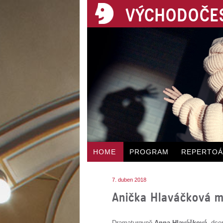
VÝCHODOČES
HOME
PROGRAM
REPERTO
7. duben 2018
Anička Hlaváčková 
Dramaturgyně
Anna Hlaváčková
, dce