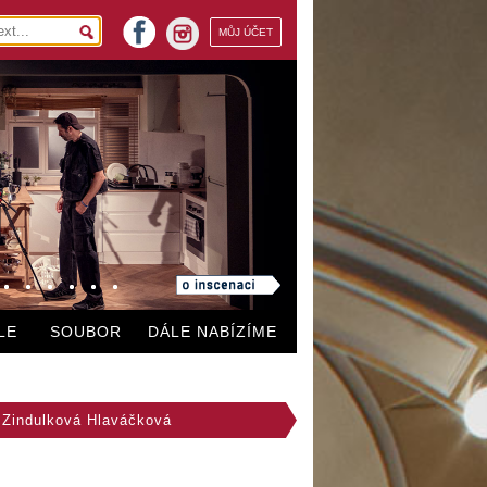
facebook
MŮJ ÚČET
instagram
LE
SOUBOR
DÁLE NABÍZÍME
 Zindulková Hlaváčková