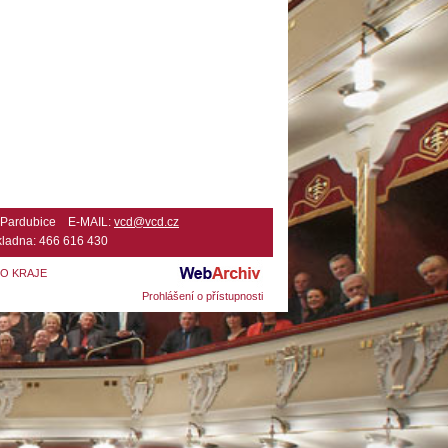
2 Pardubice E-MAIL:
vcd@vcd.cz
ladna: 466 616 430
HO KRAJE
Prohlášení o přístupnosti