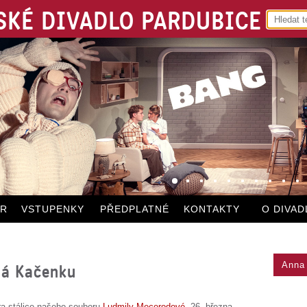
KÉ DIVADLO PARDUBICE
ÁR
VSTUPENKY
PŘEDPLATNÉ
KONTAKTY
O DIVAD
Anna
má Kačenku
ra stálice našeho souboru
Ludmily Mecerodové
, 26. března