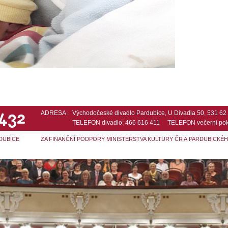
 432
ADRESA:
Východočeské divadlo Pardubice, U Divadla 50, 531 6
TELEFON divadlo: 466 616 411 TELEFON večerní pok
DUBICE
ZA FINANČNÍ PODPORY MINISTERSTVA KULTURY ČR A PARDUBICKÉ