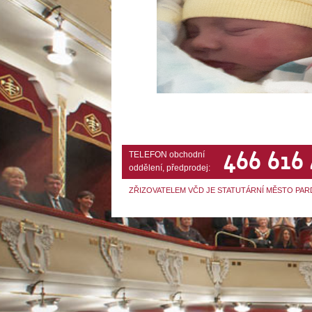
466 616
TELEFON obchodní
oddělení, předprodej:
ZŘIZOVATELEM VČD JE STATUTÁRNÍ MĚSTO PAR