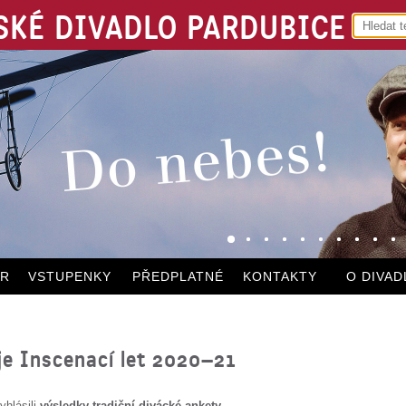
KÉ DIVADLO PARDUBICE
ÁR
VSTUPENKY
PŘEDPLATNÉ
KONTAKTY
O DIVAD
je Inscenací let 2020–21
yhlásili
výsledky tradiční divácké ankety