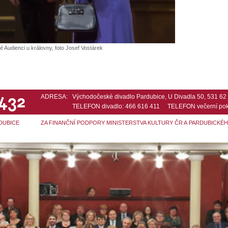
Audienci u královny, foto Josef Vostárek
 432
ADRESA:
Východočeské divadlo Pardubice, U Divadla 50, 531 6
TELEFON divadlo: 466 616 411 TELEFON večerní pok
DUBICE
ZA FINANČNÍ PODPORY MINISTERSTVA KULTURY ČR A PARDUBICKÉ