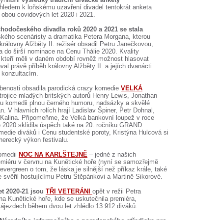
hledem k loňskému uzavření divadel tentokrát anketa
obou covidových let 2020 i 2021.
hodočeského divadla roků 2020 a 2021 se stala
tského scenáristy a dramatika Petera Morgana, kterou
 královny Alžběty II. režisér obsadil Petru Janečkovou,
ala do širší nominace na Cenu Thálie 2020. Kvality
, kteří měli v daném období rovněž možnost hlasovat
oval právě příběh královny Alžběty II. a jejích dvanácti
e konzultacím.
benosti obsadila parodická crazy komedie
VELKÁ
 trojice mladých britských autorů Henry Lewis, Jonathan
ou komedii plnou černého humoru, nadsázky a skvělé
n. V hlavních rolích hrají Ladislav Špiner, Petr Dohnal,
w Kalina. Připomeňme, že Velká bankovní loupež v roce
e 2020 sklidila úspěch také na 20. ročníku GRAND
omedie diváků i Cenu studentské poroty, Kristýna Hulcová si
herecký výkon festivalu.
komedii
NOC NA KARLŠTEJNĚ
– jedné z našich
remiéru v červnu na Kunětické hoře (nyní se samozřejmě
vergreen o tom, že láska je silnější než příkaz krále, také
le svěřil hostujícímu Petru Štěpánkovi a Martině Sikorové.
et 2020-21 jsou
T
ŘI VETERÁNI
opět v režii Petra
 Kunětické hoře, kde se uskutečnila premiéra,
ájezdech během dvou let zhlédlo 13 912 diváků.