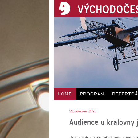
VÝCHODOČES
HOME
PROGRAM
REPERTO
31. prosinec 2021
Audience u královny 
Po silvestrovském představení jsme v