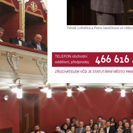
Tomáš Lněnička a Petra Janečková ve vítězné 
466 616
TELEFON obchodní
oddělení, předprodej:
ZŘIZOVATELEM VČD JE STATUTÁRNÍ MĚSTO PAR