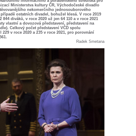
le Národního informačního a poradenského střediska pro
nizací Ministerstva kultury ČR, Východočeské divadlo
avštěvovanějšího nekomerčního jednosouborového
v případě ostatních divadel, bohužel klesá. V roce 2019
 844 diváků, v roce 2020 už jen 64 110 a v roce 2021
ty vlastní a dovozová představení, představení na
dle). Celkový počet představení VČD spolu
 229 v roce 2020 a 235 v roce 2021, pro porovnání
561.
Radek Smetana