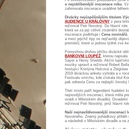
o nejoblíbenější inscenace roku
. Vz
zahrnovala inscenace uváděné během 
Divácky nejúspěšnějším titulem Výc
AUDIENCE U KRÁLOVNY
z pera bri
režíroval Petr Novotný. Do hlavní role
která se za její citlivé ztvárnění dost
inscenace podtrhuje i
Cena novinářů
a mezi jejichž tipy se nejčastěji objev
premiérů, které si jednou týdně zve k
Pomyslnou druhou příčku divácké oblí
BANKOVNÍ LOUPEŽ
, kterou napsala
Sayer a Henry Shields. Akční lupičsk
muziky upravil a režíroval Robert Bella
hostující Kristýna Hulcová a Zbignie
2019 diváckou anketu vyhrála a v roc
Festivalu smíchu, kde získala titul K
pak odnesla Cenu za nejlepší ženský 
Třetí místo patří legendární hudební 
nejnovějších inscenací, která měla p
uvádí v Městském divadle). Divadelní e
režíroval Petr Novotný, jenž hlavní ro
Naší nejnavštěvovanější inscenací l
Novotného. Známý pohádkový příběh na
a následně v Městském divadle a na z