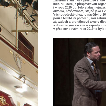
Závěrem statistika – přestože si d
kulturu, které je příspěvkovou orga
i v roce 2020 udrželo status nejn
divadla, návštěvnost, stejně jako i 
Východočeské divadlo navštívilo 162
pouze 60 061 (v počtech jsou zahrnu
zájezdech a pronájmové akce v diva
s dovozovými akcemi a zájezdy činil
v předcovidovém roce 2019 to bylo 