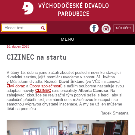
VÝCHODOČESKÉ DIVADLO
PARDUBICE
facebook
MŮJ ÚČET
instagram
MENU
16. duben 2025
HOME
CIZINEC na startu
PROGRAM
V úterý 15. dubna jsme začali zkoušet poslední novinku stávající
REPERTOÁR
divadelní sezóny, jejíž premiéru uvedeme v sobotu 31. května
v Městském divadle. Režisér
David Šiktanc
(ve VČD inscenoval
Živý obraz
a
Opory společnosti
) s naším souborem nastuduje svou
VSTUPENKY
adaptaci novely
CIZINEC
existencialisty
Alberta Camuse
. Na
zahajovací zkoušce se realizační tým poprvé sešel s herci, aby si
PŘEDPLATNÉ
společně přečetli text, seznámili se s režisérovou koncepcí i se
samotnou výpravou chystané inscenace. A my se už jen můžeme
těšit na premiéru…
KONTAKTY
Radek Smetana
O DIVADLE