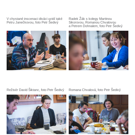
V chystané inscenaci diváci uvidí také
Radek Žák s kolegy Martinou
Petru Janečkovou, foto Petr Šedivý
Sikorovou, Romanou Chvalovou
a Petrem Dohnalem, foto Petr Šedivý
Režisér David Šiktanc, foto Petr Šedivý
Romana Chvalová, foto Petr Šedivý