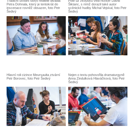
Tradiční úvodní slovo ředitele divadla
Poté už zkoušku vedl režisér David
Petra Dohnala, který je tentokrát do
Šiktanc, s nímž dorazil také autor
inscenace rovněž obsazen, foto Petr
scénické hudby Michal Vejskal, foto Petr
Šedivý
Šedivý
Hlavní roli cizince Meursaulta ztvární
Nejen o textu pohovořila dramaturgyně
Petr Borovec, foto Petr Šedivý
Anna Zindulková Hlaváčková, foto Petr
Šedivý