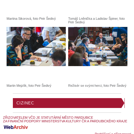
Martina Sikorová, foto Petr Šedivý
Tomáš Lněnička a Ladislav Špiner, foto
Petr Šedivý
Martin Mejzlík, foto Petr Šedivý
Režisér se svými herci, foto Petr Šedivý
CIZINEC
ZŘIZOVATELEM VČD JE STATUTÁRNÍ MĚSTO PARDUBICE
ZA FINANČNÍ PODPORY MINISTERSTVA KULTURY ČR A PARDUBICKÉHO KRAJE
Prohlášení o přístupnosti