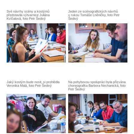
Své návrhy scény a kostýmů
Jeden ze scénografických návrhů
představila výtvarnice Juliána
v rukou Tomáše Lněničky, foto Petr
Kvíčalová, foto Petr Šedivý
Šedivý
Jaký kostým bude nosit, si prohlédla
Na pohybovou spolupráci byla přizvána
Veronika Malá, foto Petr Šedivý
choreografka Barbora Nechanická, foto
Petr Šedivý