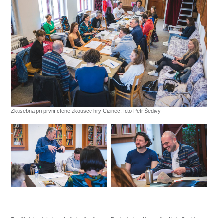
SOUBOR
DÁLE NABÍZÍME
Zkušebna při první čtené zkoušce hry Cizinec, foto Petr Šedivý