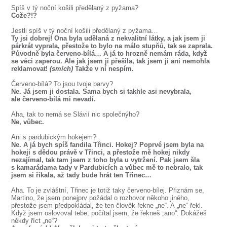
SOUBOR
Spíš v tý noční košili předělaný z pyžama?
Cože?!?
DÁLE NABÍZÍME
Jestli spíš v tý noční košili předělaný z pyžama…
Ty jsi dobrej! Ona byla udělaná z nekvalitní látky, a jak jsem ji
párkrát vyprala, přestože to bylo na málo stupňů, tak se zaprala.
Původně byla červeno-bílá… A já to hrozně nemám ráda, když
se věci zaperou. Ale jak jsem ji přešila, tak jsem ji ani nemohla
reklamovat!
(smích)
Takže v ní nespím.
Červeno-bílá? To jsou tvoje barvy?
Ne. Já jsem ji dostala. Sama bych si takhle asi nevybrala,
ale červeno-bílá mi nevadí.
Aha, tak to nemá se Slávií nic společnýho?
Ne, vůbec.
Ani s pardubickým hokejem?
Ne. A já bych spíš fandila Třinci. Hokej? Poprvé jsem byla na
hokeji s dědou právě v Třinci, a přestože mě hokej nikdy
nezajímal, tak tam jsem z toho byla u vytržení. Pak jsem šla
s kamarádama tady v Pardubicích a vůbec mě to nebralo, tak
jsem si říkala, až tady bude hrát ten Třinec…
Aha. To je zvláštní, Třinec je totiž taky červeno-bílej. Přiznám se,
Martino, že jsem ponejprv požádal o rozhovor někoho jiného,
přestože jsem předpokládal, že ten člověk řekne „ne“. A „ne“ řekl.
Když jsem oslovoval tebe, počítal jsem, že řekneš „ano“. Dokážeš
někdy říct „ne“?