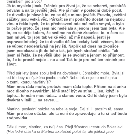
tréninkem pro život?
Já to myslela jinak. Trénink pro život je, že se sebereš, posbíráš
odvahu a na to jeviště jdeš. Ale já mám v poslední době pocit,
že divadlo je hlavně to, co se děje mimo jeviště. Pravda, jevištní
zážitky jsou velká věc. Párkrát se mi podařilo dostat na nějakou
vlnu a řekla bych, že to představení ode mě mělo smysl, a bylo
to právě proto, že jsem nic nedělala a jenom jsem tam byla. Ale
to, co se děje kolem, že sedíme na čtené zkoušce, to, o čem se
tam mluví, to jsou tak velké věci, až mě napadá, jestli je
ospravedlnitelný, že to divadlo dělám leckdy kvůli věcem, které
se vůbec neodehrávají na jevišti. Například dnes na zkoušce
jsem nedokázala jít do toho tak, jak bych strašně chtěla. Tak
jsem si řekla, že největší úkol je se uvolnit a jenom to přijmout,
to, že to prostě nejde – no a co! Tak to je pro mě ten trénink pro
život.
Před pár lety jsme spolu byli na dovolený u Jónského moře. Byla jsi
od té doby u nějakého jiného moře? Nebo tak nejde o moře jako
o zemi, kterou navštívíš?
Mám moc ráda moře, protože mám ráda teplo. Přitom na slunku
moc dlouho nevydržím. Mně stačí být ve stínu… jen, když je
teplo… to mám moc ráda… a slanou vodu. Od té doby jsem byla
dvakrát v Itálii… na severu…
Martino, poslední otázka na tebe je tvoje. Dej si ji, prosím tě, sama.
Mám pro sebe otázku, ale ta není do zpravodaje, a tu si teď budu
zodpovídat…
Děkuji moc, Martino, za tvůj čas. Přeji šťastnou cestu do Boleslavi.
(Poslední otázku si Martina skutečně položila, ale jelikož jsou