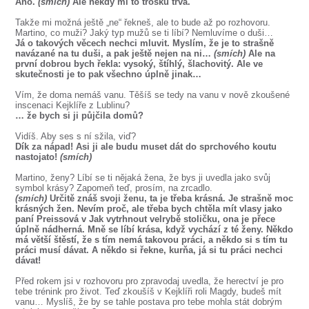
Ano.
(smích)
Ale někdy mi to trošku trvá.
Takže mi možná ještě „ne“ řekneš, ale to bude až po rozhovoru.
Martino, co muži? Jaký typ mužů se ti líbí? Nemluvíme o duši…
Já o takových věcech nechci mluvit. Myslím, že je to strašně
navázané na tu duši, a pak ještě nejen na ni…
(smích)
Ale na
první dobrou bych řekla: vysoký, štíhlý, šlachovitý. Ale ve
skutečnosti je to pak všechno úplně jinak…
Vím, že doma nemáš vanu. Těšíš se tedy na vanu v nově zkoušené
inscenaci Kejklíře z Lublinu?
… že bych si ji půjčila domů?
Vidíš. Aby ses s ní sžila, viď?
Dík za nápad! Asi ji ale budu muset dát do sprchového koutu
nastojato!
(smích)
Martino, ženy? Líbí se ti nějaká žena, že bys ji uvedla jako svůj
symbol krásy? Zapomeň teď, prosím, na zrcadlo.
(smích)
Určitě znáš svoji ženu, ta je třeba krásná. Je strašně moc
krásných žen. Nevím proč, ale třeba bych chtěla mít vlasy jako
paní Preissová v Jak vytrhnout velrybě stoličku, ona je přece
úplně nádherná. Mně se líbí krása, když vychází z té ženy. Někdo
má větší štěstí, že s tím nemá takovou práci, a někdo si s tím tu
práci musí dávat. A někdo si řekne, kurňa, já si tu práci nechci
dávat!
Před rokem jsi v rozhovoru pro zpravodaj uvedla, že herectví je pro
tebe trénink pro život. Teď zkoušíš v Kejklíři roli Magdy, budeš mít
vanu… Myslíš, že by se tahle postava pro tebe mohla stát dobrým