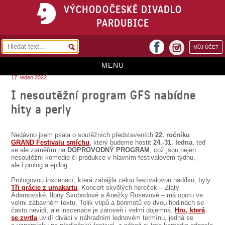
VÝCHODOČESKÉ DIVADLO
PARDUBICE
facebook
MŮJ ÚČET
instagram
MENU
17. leden 2022
HOME
I nesoutěžní program GFS nabídne
hity a perly
PROGRAM
REPERTOÁR
Nedávno jsem psala o soutěžních představeních
22. ročníku
GRAND Festivalu smíchu
, který budeme hostit
24.-31. ledna
, teď
VSTUPENKY
se ale zaměřím na
DOPROVODNÝ PROGRAM
, což jsou nejen
nesoutěžní komedie či produkce v hlavním festivalovém týdnu,
ale i prolog a epilog.
PŘEDPLATNÉ
Prologovou inscenací, která zahájila celou festivalovou nadílku, byly
KONTAKTY
Tři grácie z umakartu
. Koncert skvělých hereček – Zlaty
Adamovské, Ilony Svobodové a Anežky Rusevové – má oporu ve
velmi zábavném textu. Tolik vtipů a bonmotů ve dvou hodinách se
O DIVADLE
často nevidí, ale inscenace je zároveň i velmi dojemná.
Hru, která
se zvrtla
uvidí diváci v náhradním lednovém termínu, jedná se