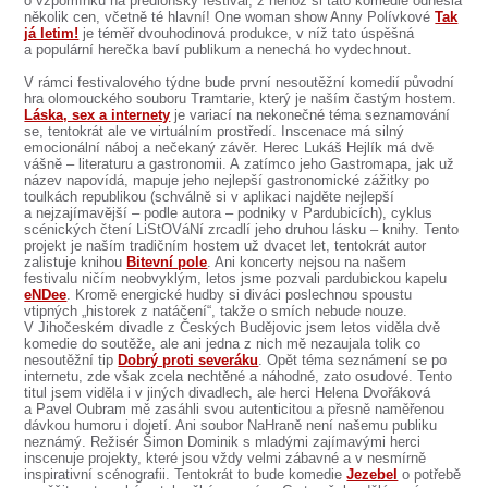
o vzpomínku na předloňský festival, z něhož si tato komedie odnesla
SOUBOR
několik cen, včetně té hlavní! One woman show Anny Polívkové
Tak
já letim!
je téměř dvouhodinová produkce, v níž tato úspěšná
DÁLE NABÍZÍME
a populární herečka baví publikum a nenechá ho vydechnout.
V rámci festivalového týdne bude první nesoutěžní komedií původní
hra olomouckého souboru Tramtarie, který je naším častým hostem.
Láska, sex a internety
je variací na nekonečné téma seznamování
se, tentokrát ale ve virtuálním prostředí. Inscenace má silný
emocionální náboj a nečekaný závěr. Herec Lukáš Hejlík má dvě
vášně – literaturu a gastronomii. A zatímco jeho Gastromapa, jak už
název napovídá, mapuje jeho nejlepší gastronomické zážitky po
toulkách republikou (schválně si v aplikaci najděte nejlepší
a nejzajímavější – podle autora – podniky v Pardubicích), cyklus
scénických čtení LiStOVáNí zrcadlí jeho druhou lásku – knihy. Tento
projekt je naším tradičním hostem už dvacet let, tentokrát autor
zalistuje knihou
Bitevní pole
. Ani koncerty nejsou na našem
festivalu ničím neobvyklým, letos jsme pozvali pardubickou kapelu
eNDee
. Kromě energické hudby si diváci poslechnou spoustu
vtipných „historek z natáčení“, takže o smích nebude nouze.
V Jihočeském divadle z Českých Budějovic jsem letos viděla dvě
komedie do soutěže, ale ani jedna z nich mě nezaujala tolik co
nesoutěžní tip
Dobrý proti severáku
. Opět téma seznámení se po
internetu, zde však zcela nechtěné a náhodné, zato osudové. Tento
titul jsem viděla i v jiných divadlech, ale herci Helena Dvořáková
a Pavel Oubram mě zasáhli svou autenticitou a přesně naměřenou
dávkou humoru i dojetí. Ani soubor NaHraně není našemu publiku
neznámý. Režisér Šimon Dominik s mladými zajímavými herci
inscenuje projekty, které jsou vždy velmi zábavné a v nesmírně
inspirativní scénografii. Tentokrát to bude komedie
Jezebel
o potřebě