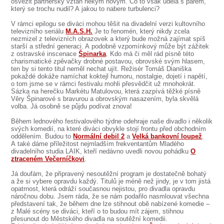
osvěžit partnerský vztah někým novým. Co to však udělá s párem,
který se trochu nudil? A jakou to nabere turbulenci?
V rámci epilogu se diváci mohou těšit na divadelní verzi kultovního
televizního seriálu
M.A.S.H.
Je to fenomén, který nikdy zcela
nezmizel z televizních obrazovek a který bude možná zajímat spíš
starší a střední generaci. A podobně vzpomínkový může být zážitek
z ostravské inscenace
Špinarka
. Kdo má či měl rád písně této
charismatické zpěvačky drobné postavou, obrovské svým hlasem,
ten by si tento titul neměl nechat ujít. Režisér Tomáš Dianiška
pokaždé dokáže namíchat koktejl humoru, nostalgie, dojetí i napětí,
o tom jsme se v rámci festivalu mohli přesvědčit už mnohokrát.
Sázka na herečku Markétu Matulovou, která zazpívá těžké písně
Věry Špinarové s bravurou a obrovským nasazením, byla skvělá
volba. Já osobně se půjdu podívat znova!
Během lednového festivalového týdne odehraje naše divadlo i několik
svých komedií, na které diváci obvykle stojí frontu před obchodním
oddělením. Budou to
Normální debil 2
a
Velká bankovní loupež
.
A také dáme příležitost nejmladším frekventantům Mladého
divadelního studia LAIK, kteří nedávno uvedli novou pohádku
O
ztraceném Večerníčkovi
.
Já doufám, že připravený nesoutěžní program je dostatečně bohatý
a že si vybere opravdu každý. Titulů je méně než jindy, je v tom jistá
opatrnost, která odráží současnou nejistou, pro divadla opravdu
náročnou dobu. Jsem ráda, že se nám podařilo nasmlouvat všechna
představení tak, že během dne lze stihnout obě nabízené komedie –
z Malé scény se diváci, kteří o to budou mít zájem, stihnou
přesunout do Městského divadla na soutěžní komedii.