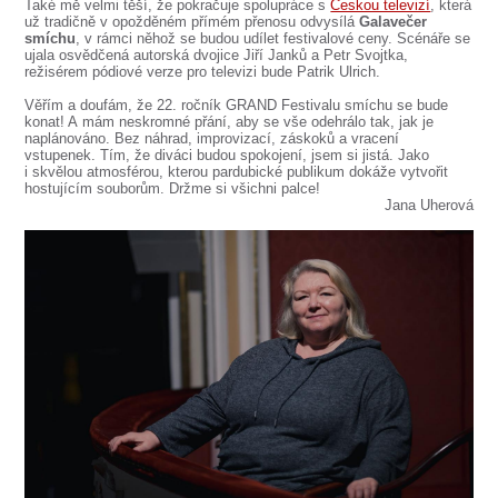
Také mě velmi těší, že pokračuje spolupráce s
Českou televizí
, která
už tradičně v opožděném přímém přenosu odvysílá
Galavečer
smíchu
, v rámci něhož se budou udílet festivalové ceny. Scénáře se
ujala osvědčená autorská dvojice Jiří Janků a Petr Svojtka,
režisérem pódiové verze pro televizi bude Patrik Ulrich.
Věřím a doufám, že 22. ročník GRAND Festivalu smíchu se bude
konat! A mám neskromné přání, aby se vše odehrálo tak, jak je
naplánováno. Bez náhrad, improvizací, záskoků a vracení
vstupenek. Tím, že diváci budou spokojení, jsem si jistá. Jako
i skvělou atmosférou, kterou pardubické publikum dokáže vytvořit
hostujícím souborům. Držme si všichni palce!
Jana Uherová