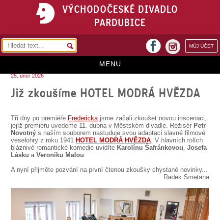
VÝCHODOČESKÉ DIVADLO
PARDUBICE
facebook
MŮJ ÚČET
instagram
MENU
25. únor 2026
HOME
Již zkoušíme HOTEL MODRÁ HVĚZDA
PROGRAM
Tři dny po premiéře
Fredericka
jsme začali zkoušet novou inscenaci,
REPERTOÁR
jejíž premiéru uvedeme 11. dubna v Městském divadle. Režisér
Petr
Novotný
s naším souborem nastuduje svou adaptaci slavné filmové
veselohry z roku 1941
HOTEL MODRÁ HVĚZDA
. V hlavních rolích
VSTUPENKY
bláznivé romantické komedie uvidíte
Karolínu Šafránkovou
,
Josefa
Lásku
a
Veroniku Malou
.
PŘEDPLATNÉ
A nyní přijměte pozvání na první čtenou zkoušky chystané novinky...
Radek Smetana
KONTAKTY
O DIVADLE