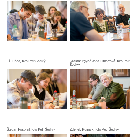
Jiří Hába, foto Petr Šedivý
Dramaturgyně Jana Pithartová, foto Petr
Šedivý
Štěpán Pospíšil, foto Petr Šedivý
Zdeněk Rumpík, foto Petr Šedivý