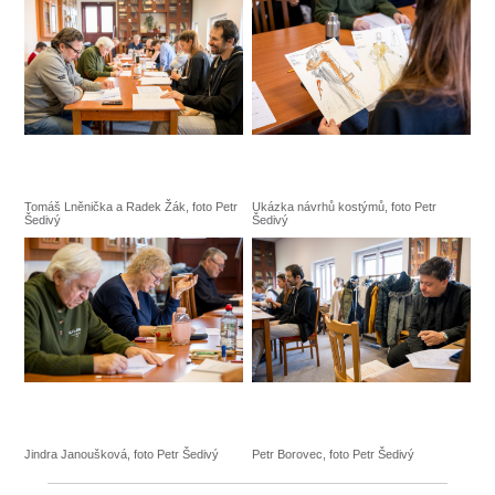
Tomáš Lněnička a Radek Žák, foto Petr
Ukázka návrhů kostýmů, foto Petr
Šedivý
Šedivý
Jindra Janoušková, foto Petr Šedivý
Petr Borovec, foto Petr Šedivý