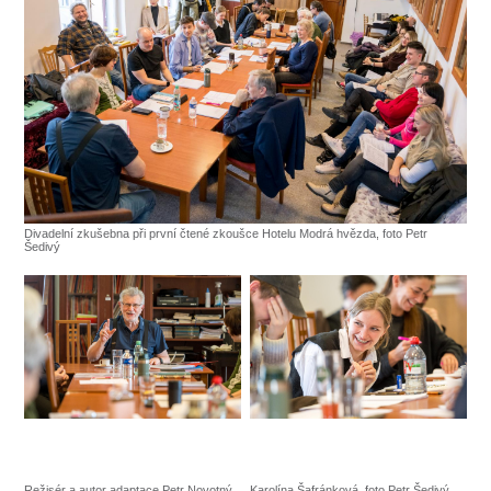
SOUBOR
DÁLE NABÍZÍME
Divadelní zkušebna při první čtené zkoušce Hotelu Modrá hvězda, foto Petr
Šedivý
Režisér a autor adaptace Petr Novotný,
Karolína Šafránková, foto Petr Šedivý