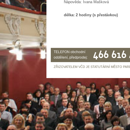
Nápověda: Ivana Mašková
délka: 2 hodiny (s přestávkou)
466 616
TELEFON obchodní
oddělení, předprodej:
ZŘIZOVATELEM VČD JE STATUTÁRNÍ MĚSTO PAR