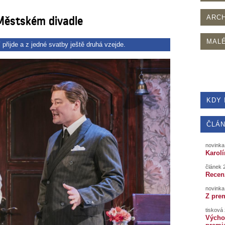
Městském divadle
ARCH
MALÉ
přijde a z jedné svatby ještě druhá vzejde.
KDY 
ČLÁN
novinka
Karol
článek 
Recen
novinka
Z pre
tisková
Výcho