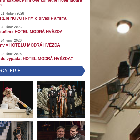
éru adaptace filmové komedie Hotel Modrá
a
 01. duben 2026
REM NOVOTNÝM o divadle a filmu
 25. únor 2026
koušíme HOTEL MODRÁ HVĚZDA
 24. únor 2026
ýmy v HOTELU MODRÁ HVĚZDA
 02. únor 2026
ude vypadat HOTEL MODRÁ HVĚZDA?
OGALERIE