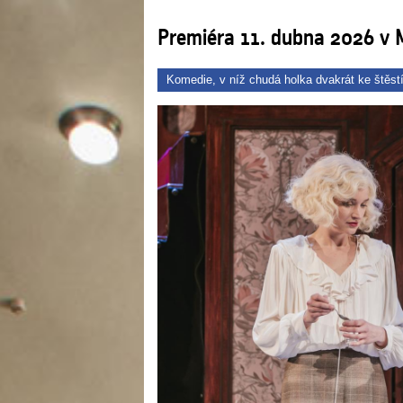
Premiéra 11. dubna 2026 v 
Komedie, v níž chudá holka dvakrát ke štěstí 