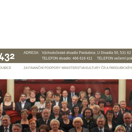
 432
ADRESA:
Východočeské divadlo Pardubice, U Divadla 50, 531 6
TELEFON divadlo: 466 616 411 TELEFON večerní pok
DUBICE
ZA FINANČNÍ PODPORY MINISTERSTVA KULTURY ČR A PARDUBICKÉ