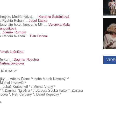
hotýlku Modrá hvězda ...
Karolína Šafránková
a Rychta-Rohan ...
Josef Láska
kcionáře hotel. koncernu MH ...
Veronika Malá
Janoušková
..
Zdeněk Rumpík
nu Modrá hvězda ...
Petr Dohnal
Tomáš Lněnička
erkur ...
Dagmar Novotná
VIDE
Martina Sikorová
sta KOLBABY
ky ... Václav Franc ** nebo Marek Novotný **
Michal Lavrovič *
 Lukáš Kratochvíl * / Michal Vraný *
ař *, Dagmar Nárožná * / Barbora Secká Halák *, Zuzana
mcová *, Petr Červený *, David Kopecký *
e