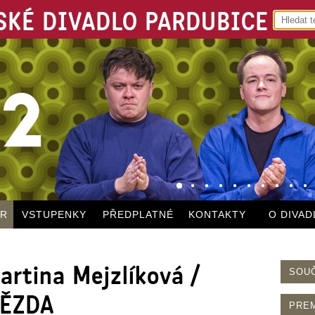
KÉ DIVADLO PARDUBICE
ÁR
VSTUPENKY
PŘEDPLATNÉ
KONTAKTY
O DIVAD
rtina Mejzlíková /
SOU
ĚZDA
PRE