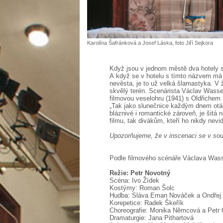
Karolína Šafránková a Josef Láska, foto Jiří Sejkora
Když jsou v jednom městě dva hotely 
A když se v hotelu s tímto názvem má 
nevěsta, je to už velká šlamastyka. V ž
skvělý terén. Scenárista Václav Wasse
filmovou veselohru (1941) s Oldřiche
„Tak jako slunečnice každým dnem otáč
bláznivé i romantické zároveň, je šitá
filmu, tak divákům, kteří ho nikdy nevid
Upozorňujeme, že v inscenaci se v sou
Podle filmového scénáře Václava Wass
Režie: Petr Novotný
Scéna: Ivo Žídek
Kostýmy: Roman Šolc
Hudba: Sláva Eman Nováček a Ondřej
Korepetice: Radek Škeřík
Choreografie: Monika Němcová a Petr
Dramaturgie: Jana Pithartová