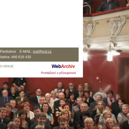
2 Pardubice E-MAIL:
vcd@vcd.cz
ladna: 466 616 430
HO KRAJE
Prohlášení o přístupnosti