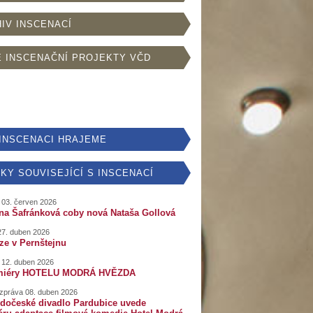
IV INSCENACÍ
 INSCENAČNÍ PROJEKTY VČD
INSCENACI HRAJEME
KY SOUVISEJÍCÍ S INSCENACÍ
 03. červen 2026
ína Šafránková coby nová Nataša Gollová
27. duben 2026
ze v Pernštejnu
 12. duben 2026
miéry HOTELU MODRÁ HVĚZDA
 zpráva 08. duben 2026
dočeské divadlo Pardubice uvede