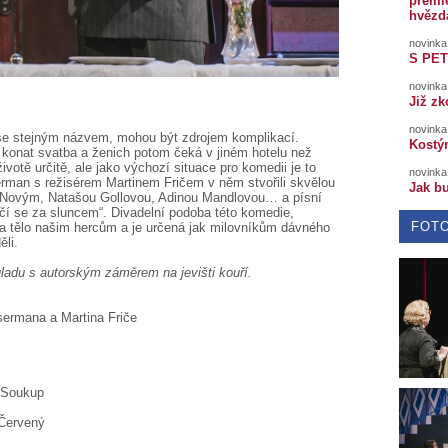
premi
hvězd
novinka
S PET
novinka
Již z
novinka
se stejným názvem, mohou být zdrojem komplikací.
Kost
konat svatba a ženich potom čeká v jiném hotelu než
ivotě určitě, ale jako výchozí situace pro komedii je to
novinka
rman s režisérem Martinem Fričem v něm stvořili skvělou
Jak b
m Novým, Natašou Gollovou, Adinou Mandlovou… a písní
í se za sluncem“. Divadelní podoba této komedie,
FOT
 na tělo našim hercům a je určená jak milovníkům dávného
ěli.
ladu s autorským záměrem na jevišti kouří.
ermana a Martina Friče
 Soukup
 Červený