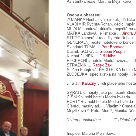
Asistentka režie: Martina Mejzlíková
Osoby a obsazení:
ZUZANKA Nedbalová, sirotek, dědička 
VLADIMÍR Rychta-Rohan, dědic impéri
MILADA Landová, dědička největšího a
MATKA Landová, její matka ...
Jindra 
STRÝC komerční rada Rychta-Rohan .
GENERÁLNÍ ředitel hotelového koncer
Skladatel TŮMA ...
Petr Borovec
Básník SOJKA ...
Štěpán Pospíšil
Kuchař JUNEK ...
Jiří Hába
RECEPČNÍ v hotelu Modrá hvězda ...
STRÁŽNÍK ...
Radek Žák
Slečna Fafejtová, ŘEDITELKA hotelu M
ZLODĚJKA, specialistka na hotely ...
… a
Jiří Kalužný
v roli placeného ho
SPRATEK, najatý jako pomocník Zloděj
ČÍŠNÍK v nóbl hotelu Modrá hvězda ... 
PORTÝR v nóbl hotelu Modrá hvězda ...
Číšníci, masky ad. ... Vladimír Chmel
Mejzlíková *, Petra Mori *, Monika Ně
*externí spolupráce ** dětská rol
Inspice: Martina Mejzlíková