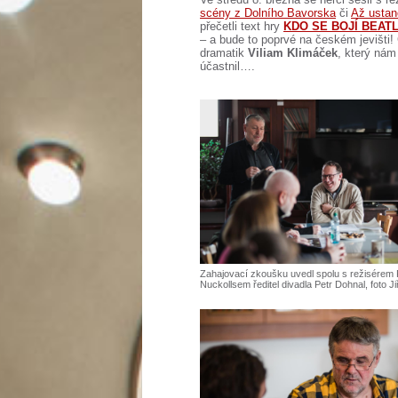
scény z Dolního Bavorska
či
Až ustan
přečetli text hry
KDO SE BOJÍ BEAT
– a bude to poprvé na českém jevišti!
dramatik
Viliam Klimáček
, který nám
účastnil….
Zahajovací zkoušku uvedl spolu s režisérem 
Nuckollsem ředitel divadla Petr Dohnal, foto Ji