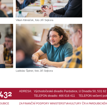
Viliam Klimáček, foto Jiří Sejkora
Ladislav Špiner, foto Jiří Sejkora
 432
ADRESA:
Východočeské divadlo Pardubice, U Divadla 50, 531 6
TELEFON divadlo: 466 616 411 TELEFON večerní pok
DUBICE
ZA FINANČNÍ PODPORY MINISTERSTVA KULTURY ČR A PARDUBICKÉ