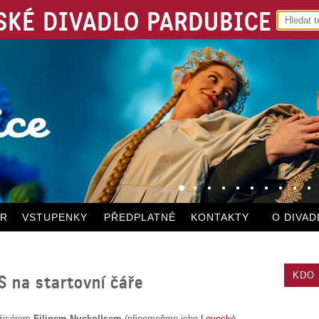
KÉ DIVADLO PARDUBICE
ÁR
VSTUPENKY
PŘEDPLATNÉ
KONTAKTY
O DIVAD
KDO 
 na startovní čáře
režisérem
Filipem Nuckollsem
(připomeňme jeho
Lovecké