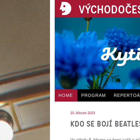
VÝCHODOČES
HOME
PROGRAM
REPERTO
10. březen 2023
KDO SE BOJÍ BEATLES
Ve středu 8. března se herci sešli s 