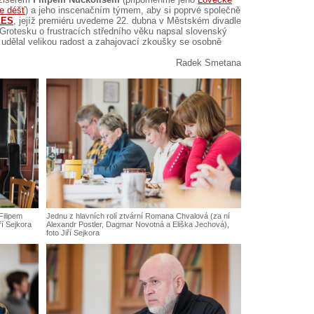
e déšť
) a jeho inscenačním týmem, aby si poprvé společně
LES
, jejíž premiéru uvedeme 22. dubna v Městském divadle
 Grotesku o frustracích středního věku napsal slovenský
 udělal velikou radost a zahajovací zkoušky se osobně
Radek Smetana
Filipem
Jednu z hlavních rolí ztvární Romana Chvalová (za ní
ří Sejkora
Alexandr Postler, Dagmar Novotná a Eliška Jechová),
foto Jiří Sejkora