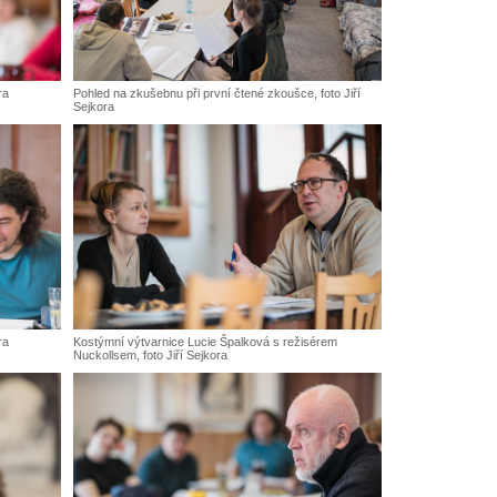
ra
Pohled na zkušebnu při první čtené zkoušce, foto Jiří
Sejkora
ra
Kostýmní výtvarnice Lucie Špalková s režisérem
Nuckollsem, foto Jiří Sejkora