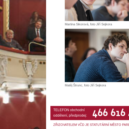
Martina Sikorová, foto Jiří Sejkora
Matěj Štrunc, foto Jiří Sejkora
466 616
TELEFON obchodní
oddělení, předprodej:
ZŘIZOVATELEM VČD JE STATUTÁRNÍ MĚSTO PAR