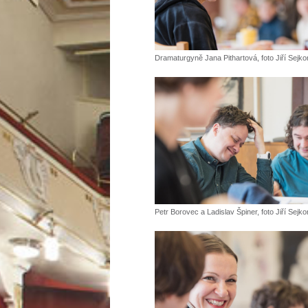
Dramaturgyně Jana Pithartová, foto Jiří Sejko
Petr Borovec a Ladislav Špiner, foto Jiří Sejko