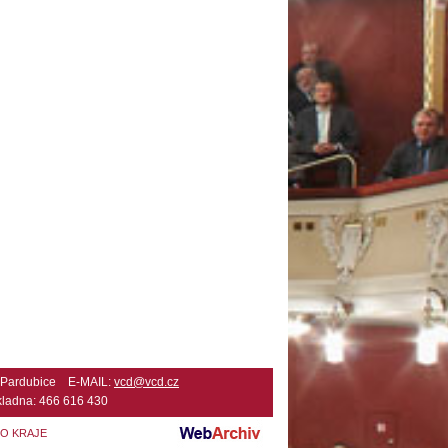
2 Pardubice E-MAIL:
vcd@vcd.cz
ladna: 466 616 430
HO KRAJE