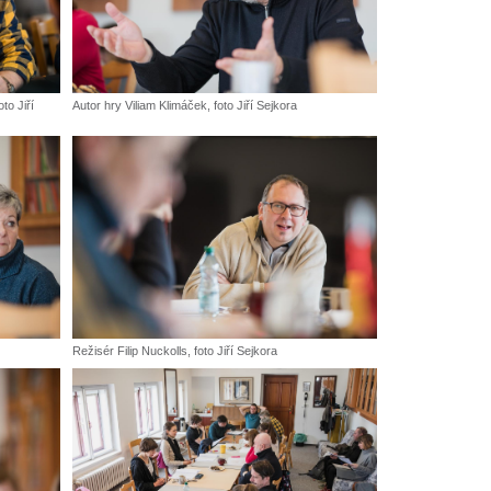
to Jiří
Autor hry Viliam Klimáček, foto Jiří Sejkora
Režisér Filip Nuckolls, foto Jiří Sejkora