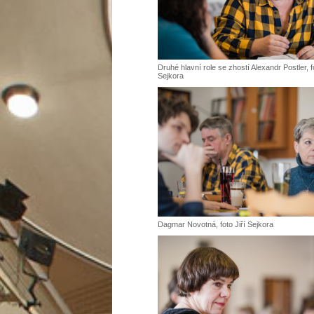
Druhé hlavní role se zhostí Alexandr Postler, fo
Sejkora
Dagmar Novotná, foto Jiří Sejkora