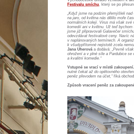
Festivalu smíchu
, který se po přesun
„Když jsme na podzim přemýšleli nad o
na jaro, od května nás dělilo moře čas
normálních kolejí. Virus má však své 
komedií ani v květnu. Už teď bychom t
jsme již připravovali Galavečer smích
odevzdávat festivalové ceny. Navíc n
v naplánovaných termínech. A organi
k všudypřítomné nejistotě zcela nemo
Jana Uherová
a dodává:
„Pevně však 
ohrožení a v plné síle a Pardubice s
a kvalitní komedie.“
Vstupné se vrací v místě zakoupení
nutné čekat až do opětovného otevřen
peněz převodem na účet,“
říká obcho
Způsob vracení peněz za zakoupen