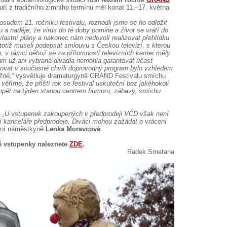
utí z tradičního zimního termínu měl konat 11.–17. května.
sudem 21. ročníku festivalu, rozhodli jsme se ho odložit
u a naděje, že virus do té doby pomine a ži
vot se vrátí do
vlastní plány a nakonec nám nedovolí realizovat přehlídku
otiž museli podepsat smlouvu s Českou televizí, s kterou
u, v rámci něhož se za přítomnosti televizních kamer měly
ám už ani vybraná divadla nemohla garantovat účast
zovat v současné chvíli doprovodný program bylo vzhledem
žné,“
vysvětluje dramaturgyně GRAND Festivalu smíchu
věříme, že příští rok se festival uskuteční bez jakéhokoli
e opět na týden stanou centrem humoru, zábavy, smíchu
.
„U vstupenek zakoupených v předprodeji VČD však není
í kanceláře předprodeje. Diváci mohou zažádat o vrácení
dní náměstkyně
Lenka Moravcová
.
é vstupenky naleznete
ZDE
.
Radek Smetana