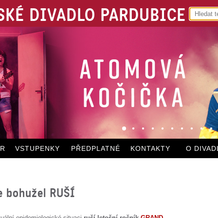
KÉ DIVADLO PARDUBICE
ÁR
VSTUPENKY
PŘEDPLATNÉ
KONTAKTY
O DIVAD
e bohužel RUŠÍ
ální epidemiologické situaci
ruší letošní ročník
GRAND