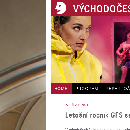
VÝCHODOČES
HOME
PROGRAM
REPERTO
22. březen 2021
Letošní ročník GFS s
Východočeské divadlo vzhledem k aktu