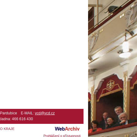
2 Pardubice E-MAIL:
vcd@vcd.cz
ladna: 466 616 430
HO KRAJE
Prohlášení o přístupnosti