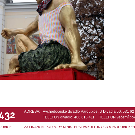
 432
ADRESA:
Východočeské divadlo Pardubice, U Divadla 50, 531 6
TELEFON divadlo: 466 616 411 TELEFON večerní pok
DUBICE
ZA FINANČNÍ PODPORY MINISTERSTVA KULTURY ČR A PARDUBICKÉ