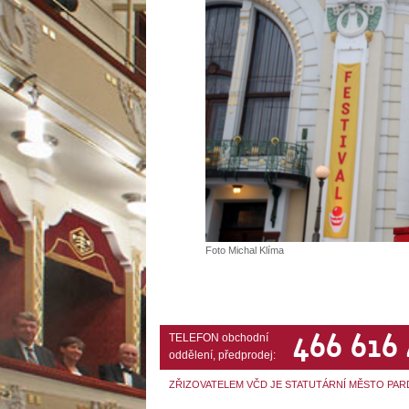
Foto Michal Klíma
466 616
TELEFON obchodní
oddělení, předprodej:
ZŘIZOVATELEM VČD JE STATUTÁRNÍ MĚSTO PAR