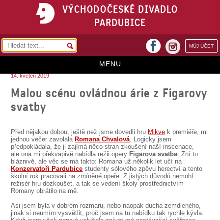
VÝCHODOČESKÉ DIVADLO
PARDUBICE
facebook
MŮJ ÚČET
instagram
MENU
14. květen 2019
HOME
Malou scénu ovládnou árie z Figarovy
svatby
PROGRAM
REPERTOÁR
Před nějakou dobou, ještě než jsme dovedli hru
Mikve
k premiéře, mi
jednou večer zavolala
Romana Chvalová
. Logicky jsem
VSTUPENKY
předpokládala, že ji zajímá něco stran zkoušení naší inscenace,
ale ona mi překvapivě nabídla režii opery
Figarova svatba
. Zní to
bláznivě, ale věc se má takto: Romana už několik let učí na
PŘEDPLATNÉ
Konzervatoři Pardubice
studenty sólového zpěvu herectví a tento
školní rok pracovali na zmíněné opeře. Z jistých důvodů nemohl
KONTAKTY
režisér hru dozkoušet, a tak se vedení školy prostřednictvím
Romany obrátilo na mě.
O DIVADLE
Asi jsem byla v dobrém rozmaru, nebo naopak ducha zemdleného,
jinak si neumím vysvětlit, proč jsem na tu nabídku tak rychle kývla.