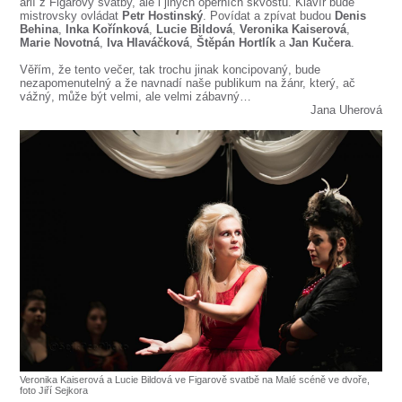
árií z Figarovy svatby, ale i jiných operních skvostů. Klavír bude
mistrovsky ovládat
Petr Hostinský
. Povídat a zpívat budou
Denis
Behina
,
Inka Kořínková
,
Lucie Bildová
,
Veronika Kaiserová
,
Marie Novotná
,
Iva Hlaváčková
,
Štěpán Hortlík
a
Jan Kučera
.
Věřím, že tento večer, tak trochu jinak koncipovaný, bude
nezapomenutelný a že navnadí naše publikum na žánr, který, ač
vážný, může být velmi, ale velmi zábavný…
Jana Uherová
Veronika Kaiserová a Lucie Bildová ve Figarově svatbě na Malé scéně ve dvoře,
foto Jiří Sejkora