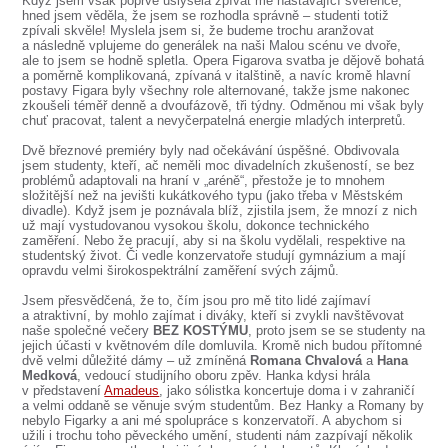
Když jsem však poprvé uslyšela zpívat mé nastávající svěřence,
SOUBOR
hned jsem věděla, že jsem se rozhodla správně – studenti totiž
zpívali skvěle! Myslela jsem si, že budeme trochu aranžovat
DÁLE NABÍZÍME
a následně vplujeme do generálek na naši Malou scénu ve dvoře,
ale to jsem se hodně spletla. Opera Figarova svatba je dějově bohatá
a poměrně komplikovaná, zpívaná v italštině, a navíc kromě hlavní
postavy Figara byly všechny role alternované, takže jsme nakonec
zkoušeli téměř denně a dvoufázově, tři týdny. Odměnou mi však byly
chuť pracovat, talent a nevyčerpatelná energie mladých interpretů.
Dvě březnové premiéry byly nad očekávání úspěšné. Obdivovala
jsem studenty, kteří, ač neměli moc divadelních zkušeností, se bez
problémů adaptovali na hraní v „aréně“, přestože je to mnohem
složitější než na jevišti kukátkového typu (jako třeba v Městském
divadle). Když jsem je poznávala blíž, zjistila jsem, že mnozí z nich
už mají vystudovanou vysokou školu, dokonce technického
zaměření. Nebo že pracují, aby si na školu vydělali, respektive na
studentský život. Či vedle konzervatoře studují gymnázium a mají
opravdu velmi širokospektrální zaměření svých zájmů.
Jsem přesvědčená, že to, čím jsou pro mě tito lidé zajímaví
a atraktivní, by mohlo zajímat i diváky, kteří si zvykli navštěvovat
naše společné večery
BEZ KOSTÝMU
, proto jsem se se studenty na
jejich účasti v květnovém díle domluvila. Kromě nich budou přítomné
dvě velmi důležité dámy – už zmíněná
Romana Chvalová
a
Hana
Medková
, vedoucí studijního oboru zpěv. Hanka kdysi hrála
v představení
Amadeus
, jako sólistka koncertuje doma i v zahraničí
a velmi oddaně se věnuje svým studentům. Bez Hanky a Romany by
nebylo Figarky a ani mé spolupráce s konzervatoří. A abychom si
užili i trochu toho pěveckého umění, studenti nám zazpívají několik