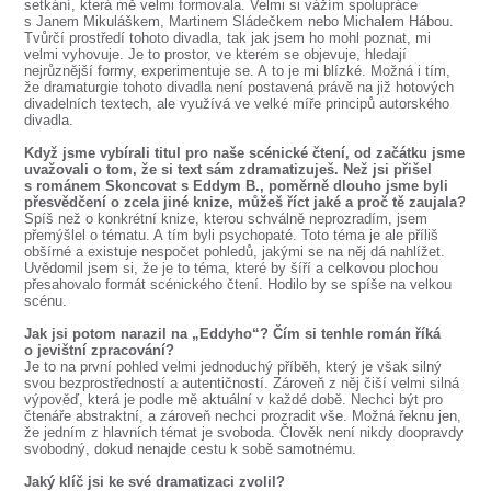
setkání, která mě velmi formovala. Velmi si vážím spolupráce
s Janem Mikuláškem, Martinem Sládečkem nebo Michalem Hábou.
Tvůrčí prostředí tohoto divadla, tak jak jsem ho mohl poznat, mi
velmi vyhovuje. Je to prostor, ve kterém se objevuje, hledají
nejrůznější formy, experimentuje se. A to je mi blízké. Možná i tím,
že dramaturgie tohoto divadla není postavená právě na již hotových
divadelních textech, ale využívá ve velké míře principů autorského
divadla.
Když jsme vybírali titul pro naše scénické čtení, od začátku jsme
uvažovali o tom, že si text sám zdramatizuješ. Než jsi přišel
s románem Skoncovat s Eddym B., poměrně dlouho jsme byli
přesvědčení o zcela jiné knize, můžeš říct jaké a proč tě zaujala?
Spíš než o konkrétní knize, kterou schválně neprozradím, jsem
přemýšlel o tématu. A tím byli psychopaté. Toto téma je ale příliš
obšírné a existuje nespočet pohledů, jakými se na něj dá nahlížet.
Uvědomil jsem si, že je to téma, které by šíří a celkovou plochou
přesahovalo formát scénického čtení. Hodilo by se spíše na velkou
scénu.
Jak jsi potom narazil na „Eddyho“? Čím si tenhle román říká
o jevištní zpracování?
Je to na první pohled velmi jednoduchý příběh, který je však silný
svou bezprostředností a autentičností. Zároveň z něj čiší velmi silná
výpověď, která je podle mě aktuální v každé době. Nechci být pro
čtenáře abstraktní, a zároveň nechci prozradit vše. Možná řeknu jen,
že jedním z hlavních témat je svoboda. Člověk není nikdy doopravdy
svobodný, dokud nenajde cestu k sobě samotnému.
Jaký klíč jsi ke své dramatizaci zvolil?