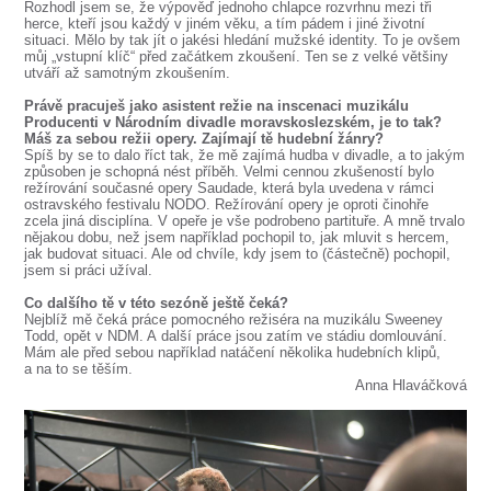
Rozhodl jsem se, že výpověď jednoho chlapce rozvrhnu mezi tři
herce, kteří jsou každý v jiném věku, a tím pádem i jiné životní
situaci. Mělo by tak jít o jakési hledání mužské identity. To je ovšem
můj „vstupní klíč“ před začátkem zkoušení. Ten se z velké většiny
utváří až samotným zkoušením.
Právě pracuješ jako asistent režie na inscenaci muzikálu
Producenti v Národním divadle moravskoslezském, je to tak?
Máš za sebou režii opery. Zajímají tě hudební žánry?
Spíš by se to dalo říct tak, že mě zajímá hudba v divadle, a to jakým
způsoben je schopná nést příběh. Velmi cennou zkušeností bylo
režírování současné opery Saudade, která byla uvedena v rámci
ostravského festivalu NODO. Režírování opery je oproti činohře
zcela jiná disciplína. V opeře je vše podrobeno partituře. A mně trvalo
nějakou dobu, než jsem například pochopil to, jak mluvit s hercem,
jak budovat situaci. Ale od chvíle, kdy jsem to (částečně) pochopil,
jsem si práci užíval.
Co dalšího tě v této sezóně ještě čeká?
Nejblíž mě čeká práce pomocného režiséra na muzikálu Sweeney
Todd, opět v NDM. A další práce jsou zatím ve stádiu domlouvání.
Mám ale před sebou například natáčení několika hudebních klipů,
a na to se těším.
Anna Hlaváčková