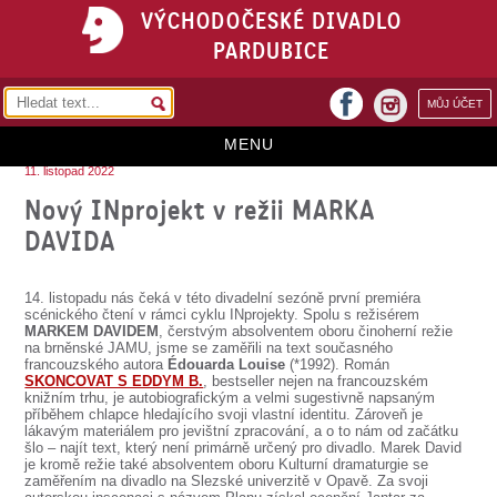
VÝCHODOČESKÉ DIVADLO
PARDUBICE
facebook
MŮJ ÚČET
instagram
MENU
11. listopad 2022
HOME
Nový INprojekt v režii MARKA
DAVIDA
PROGRAM
REPERTOÁR
14. listopadu nás čeká v této divadelní sezóně první premiéra
scénického čtení v rámci cyklu INprojekty. Spolu s režisérem
VSTUPENKY
MARKEM DAVIDEM
, čerstvým absolventem oboru činoherní režie
na brněnské JAMU, jsme se zaměřili na text současného
francouzského autora
Édouarda Louise
(*1992). Román
PŘEDPLATNÉ
SKONCOVAT S EDDYM B.
, bestseller nejen na francouzském
knižním trhu, je autobiografickým a velmi sugestivně napsaným
KONTAKTY
příběhem chlapce hledajícího svoji vlastní identitu. Zároveň je
lákavým materiálem pro jevištní zpracování, a o to nám od začátku
šlo – najít text, který není primárně určený pro divadlo. Marek David
O DIVADLE
je kromě režie také absolventem oboru Kulturní dramaturgie se
zaměřením na divadlo na Slezské univerzitě v Opavě. Za svoji