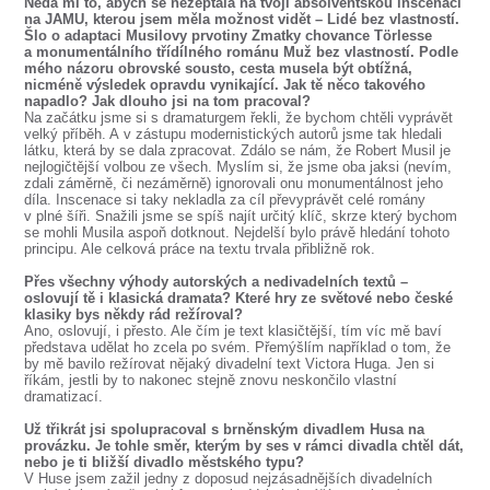
Nedá mi to, abych se nezeptala na tvoji absolventskou inscenaci
na JAMU, kterou jsem měla možnost vidět – Lidé bez vlastností.
Šlo o adaptaci Musilovy prvotiny Zmatky chovance Törlesse
a monumentálního třídílného románu Muž bez vlastností. Podle
mého názoru obrovské sousto, cesta musela být obtížná,
nicméně výsledek opravdu vynikající. Jak tě něco takového
napadlo? Jak dlouho jsi na tom pracoval?
Na začátku jsme si s dramaturgem řekli, že bychom chtěli vyprávět
velký příběh. A v zástupu modernistických autorů jsme tak hledali
látku, která by se dala zpracovat. Zdálo se nám, že Robert Musil je
nejlogičtější volbou ze všech. Myslím si, že jsme oba jaksi (nevím,
zdali záměrně, či nezáměrně) ignorovali onu monumentálnost jeho
díla. Inscenace si taky nekladla za cíl převyprávět celé romány
v plné šíři. Snažili jsme se spíš najít určitý klíč, skrze který bychom
se mohli Musila aspoň dotknout. Nejdelší bylo právě hledání tohoto
principu. Ale celková práce na textu trvala přibližně rok.
Přes všechny výhody autorských a nedivadelních textů –
oslovují tě i klasická dramata? Které hry ze světové nebo české
klasiky bys někdy rád režíroval?
Ano, oslovují, i přesto. Ale čím je text klasičtější, tím víc mě baví
představa udělat ho zcela po svém. Přemýšlím například o tom, že
by mě bavilo režírovat nějaký divadelní text Victora Huga. Jen si
říkám, jestli by to nakonec stejně znovu neskončilo vlastní
dramatizací.
Už třikrát jsi spolupracoval s brněnským divadlem Husa na
provázku. Je tohle směr, kterým by ses v rámci divadla chtěl dát,
nebo je ti bližší divadlo městského typu?
V Huse jsem zažil jedny z doposud nejzásadnějších divadelních