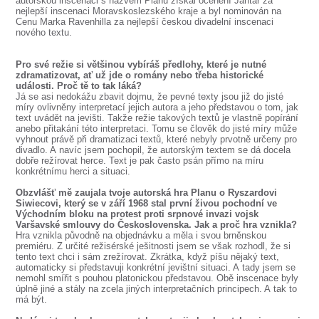
autorskou inscenaci s názvem Planu získal ocenění Jantar za
SOUBOR
nejlepší inscenaci Moravskoslezského kraje a byl nominován na
Cenu Marka Ravenhilla za nejlepší českou divadelní inscenaci
DÁLE NABÍZÍME
nového textu.
Pro své režie si většinou vybíráš předlohy, které je nutné
zdramatizovat, ať už jde o romány nebo třeba historické
události. Proč tě to tak láká?
Já se asi nedokážu zbavit dojmu, že pevné texty jsou již do jisté
míry ovlivněny interpretací jejich autora a jeho představou o tom, jak
text uvádět na jevišti. Takže režie takových textů je vlastně popírání
anebo přitakání této interpretaci. Tomu se člověk do jisté míry může
vyhnout právě při dramatizaci textů, které nebyly prvotně určeny pro
divadlo. A navíc jsem pochopil, že autorským textem se dá docela
dobře režírovat herce. Text je pak často psán přímo na míru
konkrétnímu herci a situaci.
Obzvlášť mě zaujala tvoje autorská hra Planu o Ryszardovi
Siwiecovi, který se v září 1968 stal první živou pochodní ve
Východním bloku na protest proti srpnové invazi vojsk
Varšavské smlouvy do Československa. Jak a proč hra vznikla?
Hra vznikla původně na objednávku a měla i svou brněnskou
premiéru. Z určité režisérské ješitnosti jsem se však rozhodl, že si
tento text chci i sám zrežírovat. Zkrátka, když píšu nějaký text,
automaticky si představuji konkrétní jevištní situaci. A tady jsem se
nemohl smířit s pouhou platonickou představou. Obě inscenace byly
úplně jiné a stály na zcela jiných interpretačních principech. A tak to
má být.