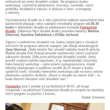
SOUBOR
exkluzivně pro tento divadelní svátek. Na programu budou
workshopy, výjimečná představení, koncerty, semináře, noční
prohlídky divadelních zákulisí či diskuze s herci, scénografy
DÁLE NABÍZÍME
a režiséry.
Východočeské divadlo se k této výjimečné události samozřejmě také
každoročně připojuje, letos nabídne mimořádný program
od 20.30
hodin
v Městském divadle po představení komedie
Fantastické
divadlo
. Zábavnou Nocí divadel diváky provedou herečky
Martina
Sikorová
,
Karolína Šafránková
a
Eliška Jechová
.
Zájemci o jedinečnou divadelní noc budou stejně jako v minulých
ročnících do programu aktivně zapojeni, jak slibuje dramaturgyně
Jana Uherová
:
„Naše letošní Noc divadel nabídne hned tři aktivity.
Ředitel divadla Petr Dohnal provede návštěvníky všemi možnými
zákoutími divadla. Dále jsme přichystali divadelní soutěž, která
prověří znalosti našeho repertoáru. A ty nejodvážnější účastníky
čeká herecký workshop – naše externí spolupracovnice, mladé
lektorky dramaturgie si publikum rozdělí do tří skupin a budou
společně tvořit, výsledky hereckého workshopu pak na konci večera
předvedou ostatním divákům. Zkusit si divadlo na vlastní kůži – to
bude hlavním tématem naší divadelní noci.“
Vstupenky
jsou v prodeji za symbolických 50 Kč, při koupi
vstupenek i na předchozí Fantastické divadlo je vstupné na následný
noční program za pouhou 1 korunu.
Radek Smetana