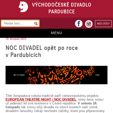
VÝCHODOČESKÉ DIVADLO
PARDUBICE
facebook
MŮJ ÚČET
instagram
MENU
15. listopad 2023
HOME
NOC DIVADEL opět po roce
v Pardubicích
PROGRAM
REPERTOÁR
VSTUPENKY
PŘEDPLATNÉ
KONTAKTY
Třetí listopadová sobota tradičně patří celoevropskému projektu
EUROPEAN THEATRE NIGHT / NOC DIVADEL
, který letos oslaví
O DIVADLE
už jedenáct let své existence v České republice.
V sobotu 18.
listopadu
tak znovu ožijí divadla ve všech koutech naší země,
divadelní fanoušky čekají nevšední zážitky, které jsou připravovány