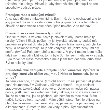
u těchto projektů je to, s kým na něm spolupracujete, nemyslím
režiséra, ale kolegy. Hlavní je, abychom všichni přistoupili na ten
specifický způsob práce.
Pracujete ráda s mladými tvůrci?
Ano, ráda dělám s mladými lidmi. Baví mě. Je to obohacení a je to
jiný pohled. Já už to často vidím úplně jinýma očima a ten mladý
člověk do toho vnese zase něco úplně nového. A to mě baví.
Proměnil se za vaši kariéru typ rolí?
Ono se to mění s věkem. Když je člověk mladý, pořád hraje ty
naivky. Všichni říkají, počkej, ty jsi typická naivka, ty budeš mít
problém se přehrát do starých. Prvně jsem hrála naivky, pak „lehké
ženy“ a nakonec matky. To je tak vždycky. Ty „lehké ženy“ mi šly
dobře.
(smích)
Pak jsem přešla na matky. A první matku jsem hrála,
když se mi narodila Eliška, to mi bylo 35. To jsem měla velký strach.
Bylo to ve hře Naše městečko a měla jsem tam dospívajícího syna.
Byl to nelehký úkol.
Pravidelně také dabujete a hrajete i před kamerou. Vybíráte si
projekty, které vás něčím zaujmou? Nebo to berete tak, jak to
přijde?
Já beru všechno, co přijde.
(smích)
Točím už asi patnáct let postavu
paní Neumannové v Ordinaci v růžové zahradě – to je sociální
pracovnice, taková strašná potvora. Dokonce mi jeden pán napsal
dopis, jestli jsem ve skutečnosti taky taková, že to v životě nezažil.
Takže to beru tak, jak to přichází, ale nemám to moc ráda. Mám
raději, když se text nazkouší. Mám větší jistotu. Takhle přijedu na
plac, herce neznám, režiséra taky ne, jediná jistota je naučený text
a improvizace. Prostě tě hodí do vody a plav. Rychlonatáčení