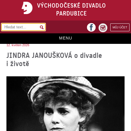
VÝCHODOČESKÉ DIVADLO
PARDUBICE
facebook
MŮJ ÚČET
instagram
MENU
12. květen 2026
HOME
JINDRA JANOUŠKOVÁ o divadle
i životě
PROGRAM
REPERTOÁR
VSTUPENKY
PŘEDPLATNÉ
KONTAKTY
O DIVADLE