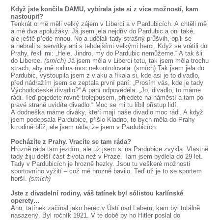
Když jste končila DAMU, vybírala jste si z více možností, kam
nastoupit?
Tenkrát o mě měli velký zájem v Liberci a v Pardubicích. A chtěli mě
a mé dva spolužáky. Já jsem jela nejdřív do Pardubic a oni také,
ale ještě přede mnou. No a udělali tady strašný průšvih, opili se
a nebrali si servítky ani s tehdejšími velkými herci. Když se vrátili do
Prahy, řekli mi: „Hele, Jindro, my do Pardubic nemůžeme.“ A tak šli
do Liberce.
(smích)
Já jsem měla v Liberci tetu, tak jsem měla trochu
strach, aby mě rodina moc nekontrolovala. (smích) Tak jsem jela do
Pardubic, vystoupila jsem z vlaku a říkala si, kde asi je to divadlo,
před nádražím jsem se zeptala první paní: „Prosím vás, kde je tady
Východočeské divadlo?“ A paní odpověděla: „Jo, divadlo, to máme
rádi. Teď pojedete rovně trolejbusem, přijedete na náměstí a tam po
pravé straně uvidíte divadlo.“ Moc se mi tu líbil přístup lidí.
A dodneška máme diváky, kteří mají naše divadlo moc rádi. A když
jsem podepsala Pardubice, přišlo Kladno, to bych měla do Prahy
k rodině blíž, ale jsem ráda, že jsem v Pardubicích.
Pocházíte z Prahy. Vracíte se tam ráda?
Hrozně ráda tam jezdím, ale už jsem si na Pardubice zvykla. Vlastně
tady žiju delší část života než v Praze. Tam jsem bydlela do 29 let.
Tady v Pardubicích je hrozně hezky. Jsou tu veškeré možnosti
sportovního vyžití – což mě hrozně bavilo. Teď už je to se sportem
horší.
(smích)
Jste z divadelní rodiny, váš tatínek byl sólistou karlínské
operety…
Ano, tatínek začínal jako herec v Ústí nad Labem, kam byl totálně
nasazený. Byl ročník 1921. V té době by ho Hitler poslal do