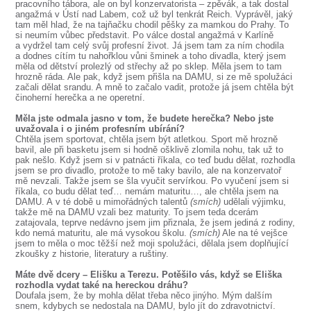
pracovního tábora, ale on byl konzervatorista – zpěvák, a tak dostal
angažmá v Ústí nad Labem, což už byl tenkrát Reich. Vyprávěl, jaký
tam měl hlad, že na tajňačku chodil pěšky za mamkou do Prahy. To
si neumím vůbec představit. Po válce dostal angažmá v Karlíně
a vydržel tam celý svůj profesní život. Já jsem tam za ním chodila
a dodnes cítím tu nahořklou vůni šminek a toho divadla, který jsem
měla od dětství prolezlý od střechy až po sklep. Měla jsem to tam
hrozně ráda. Ale pak, když jsem přišla na DAMU, si ze mě spolužáci
začali dělat srandu. A mně to začalo vadit, protože já jsem chtěla být
činoherní herečka a ne operetní.
Měla jste odmala jasno v tom, že budete herečka? Nebo jste
uvažovala i o jiném profesním ubírání?
Chtěla jsem sportovat, chtěla jsem být atletkou. Sport mě hrozně
bavil, ale při basketu jsem si hodně ošklivě zlomila nohu, tak už to
pak nešlo. Když jsem si v patnácti říkala, co teď budu dělat, rozhodla
jsem se pro divadlo, protože to mě taky bavilo, ale na konzervatoř
mě nevzali. Takže jsem se šla vyučit servírkou. Po vyučení jsem si
říkala, co budu dělat teď… nemám maturitu…, ale chtěla jsem na
DAMU. A v té době u mimořádných talentů
(smích)
udělali výjimku,
takže mě na DAMU vzali bez maturity. To jsem teda dcerám
zatajovala, teprve nedávno jsem jim přiznala, že jsem jediná z rodiny,
kdo nemá maturitu, ale má vysokou školu.
(smích)
Ale na té vejšce
jsem to měla o moc těžší než moji spolužáci, dělala jsem doplňující
zkoušky z historie, literatury a ruštiny.
Máte dvě dcery – Elišku a Terezu. Potěšilo vás, když se Eliška
rozhodla vydat také na hereckou dráhu?
Doufala jsem, že by mohla dělat třeba něco jinýho. Mým dalším
snem, kdybych se nedostala na DAMU, bylo jít do zdravotnictví.