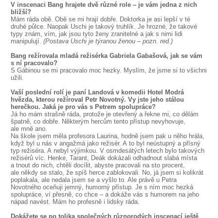
V inscenaci Bang hrajete dvě různé role – je vám jedna z nich
bližší?
Mám ráda obě. Obě se mi hrají dobře. Doktorka je asi lepší v té
druhé půlce. Naopak Uschi je takový truhlík. Je hrozné, že takové
typy znám, vím, jak jsou tyto ženy zranitelné a jak s nimi lidi
manipulují.
(Postava Uschi je týranou ženou – pozn. red.)
Bang režírovala mladá režisérka Gabriela Gabašová, jak se vám
s ní pracovalo?
S Gábinou se mi pracovalo moc hezky. Myslím, že jsme si to všichni
užili.
Vaší poslední rolí je paní Landová v komedii Hotel Modrá
hvězda, kterou režíroval Petr Novotný. Vy jste jeho stálou
herečkou. Jaká je pro vás s Petrem spolupráce?
Já ho mám strašně ráda, protože je otevřený a řekne mi, co dělám
špatně, co dobře. Některým hercům tento přístup nevyhovuje,
ale mně ano.
Na škole jsem měla profesora Laurina, hodně jsem pak u něho hrála,
když byl u nás v angažmá jako režisér. A to byl neústupný a přísný
typ režiséra. A nebyl výjimkou. V osmdesátých letech bylo takových
režisérů víc. Henke, Tarant, Deák dokázali odhadnout slabá místa
a tnout do nich, chtěli docílit, abyste pracovali na sto procent,
ale někdy se stalo, že spíš herce zablokovali. No, já jsem si kolikrát
poplakala, ale nedala jsem se a vyšlo to. Ale právě u Petra
Novotného oceňuji jemný, humorný přístup. Je s ním moc hezká
spolupráce, ví přesně, co chce – a dokáže vás s humorem na jeho
nápad navést. Mám ho profesně i lidsky ráda.
Dokážete se po tolika společných různorodých inscenací ještě