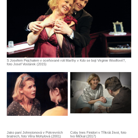
S Josefem Pejchalem v oceňované roli Marthy v Kdo se bojí Virginie Woolfové?,
foto Josef Vostárek (2015)
Jako paní Johnstonová v Pokrevních
Coby Ines Finidori v Třikrát život, foto
bratrech, foto Věra Mohylová (2001)
Ivo Mičkal (2017)