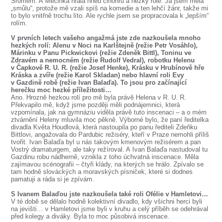
Šromem. A Mecinka hrála hned činohru a hezký role. Já jsem měla
„smůlu“, protože mě vzali spíš na komedie a ten lehčí žánr, takže mi
to bylo vnitřně trochu líto. Ale rychle jsem se propracovala k „lepším“
rolím.
V prvních letech vašeho angažmá jste zde nazkoušela mnoho
hezkých rolí: Alenu v Noci na Karlštejně (režie Petr Vosáhlo),
Márinku v Panu Pickwickovi (režie Zdeněk Bittl), Toninu ve
Zdravém a nemocném (režie Rudolf Vedral), robotku Helenu
v Čapkově R. U. R. (režie Josef Henke), Krásku v Hrubínově hře
Kráska a zvíře (režie Karol Skladan) nebo hlavní roli Evy
v Gazdině robě (režie Ivan Balaďa). To jsou pro začínající
herečku moc hezké příležitosti…
Ano. Hrozně hezkou rolí pro mě byla právě Helena v R. U. R.
Překvapilo mě, když jsme později měli podnájemnici, která
vzpomínala, jak na gymnáziu viděla právě tuto inscenaci – a o mém
ztvárnění Heleny mluvila moc pěkně. Výborné bylo, že paní ředitelka
divadla Květa Houdlová, která nastoupila po panu řediteli Zdeňku
Bittlovi, angažovala do Pardubic režiséry, kteří v Praze nemohli příliš
tvořit. Ivan Balaďa byl u nás takovým kmenovým režisérem a pan
Vostrý dramaturgem, ale taky režíroval. A Ivan Balaďa nastudoval tu
Gazdinu robu nádherně, vznikla z toho úchvatná inscenace. Měla
zajímavou scénografii – čtyři klády, na kterých se hrálo. Zpívalo se
tam hodně slováckých a moravských písniček, které si dodnes
pamatuji a ráda si je zpívám.
S Ivanem Balaďou jste nazkoušela také roli Ofélie v Hamletovi…
V té době se dělalo hodně kolektivní divadlo, kdy všichni herci byli
na jevišti… v Hamletovi jsme byli v kruhu a celý příběh se odehrával
před kolegy a diváky. Byla to moc působivá inscenace.