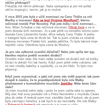
něčím překvapit?
Pokaždý mě něčím překvapí. Naše spolupráce je pro mě pořád
něčím inspirující, nevím, jak je to možné.
V roce 2015 jste byla v užší nominaci na Cenu Thálie za roli
Marthy v inscenaci
Kdo se bojí Virginie Woolfové?
, kterou
režíroval rovněž Petr Novotný. Pak jste měla i širší nominaci…
Ano, Milan Schejbal u nás režíroval inscenaci
Třikrát život
a za ni
jsem dostala širší nominaci. Jo a pak ještě za minulého režimu jsem
dostala Cenu Literárního fondu, dříve nebyly Ceny Thálie. A jedna
z kategorií byla cena do třiceti let. Tak tu jsem získala za strašně
krásnou inscenaci Padalo listí, padala jablíčka. To byla taková moje
největší cena. Odměnou byla cesta do Moskvy.
Je pro vás odborné ocenění důležité? Nebo jste spíše ten typ,
kterého nejvíce potěší ocenění diváků?
Ocenění mám ráda. Ale mám raději ocenění od diváků než od kritiky.
Diváci to dokáží říct tak hezky. Když jsem ještě měla cukrárnu, tak
mi tam chodily babičky a vyprávěly, co se jim líbilo. To bylo moc
příjemný.
Když jsem vzpomínal, v jaké roli jsem vás viděl poprvé, tak jsem
dospěl k závěru, že to pravděpodobně byla role Matky
představené v komediálním muzikálu
Jeptišky
. Máte tento žánr
ráda?
Já mám muzikál velmi ráda, i proto že jsem zažila také tu operetu.
Můj otec hrál svou poslední roli u Petra Novotného v muzikálu Cikáni
jdou do nebe. A tenkrát jsem moc záviděla Janě Paulové, ale já jsem
byla začínající herečka, a tak bych to asi nezvládla. Ale role Matky
v
Pokrevních bratrech
mě neminula a tu jsem si užila.