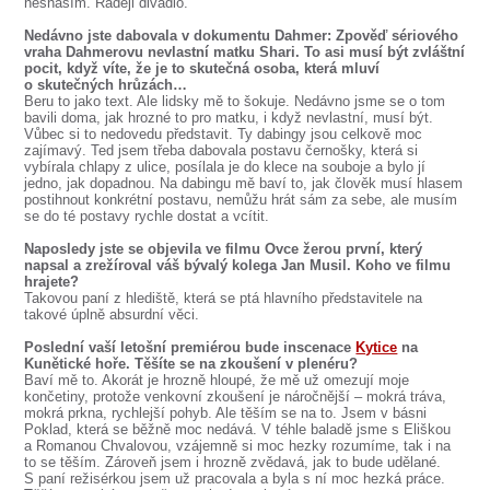
nesnáším. Raději divadlo.
Nedávno jste dabovala v dokumentu Dahmer: Zpověď sériového
vraha Dahmerovu nevlastní matku Shari. To asi musí být zvláštní
pocit, když víte, že je to skutečná osoba, která mluví
o skutečných hrůzách…
Beru to jako text. Ale lidsky mě to šokuje. Nedávno jsme se o tom
bavili doma, jak hrozné to pro matku, i když nevlastní, musí být.
Vůbec si to nedovedu představit. Ty dabingy jsou celkově moc
zajímavý. Ted jsem třeba dabovala postavu černošky, která si
vybírala chlapy z ulice, posílala je do klece na souboje a bylo jí
jedno, jak dopadnou. Na dabingu mě baví to, jak člověk musí hlasem
postihnout konkrétní postavu, nemůžu hrát sám za sebe, ale musím
se do té postavy rychle dostat a vcítit.
Naposledy jste se objevila ve filmu Ovce žerou první, který
napsal a zrežíroval váš bývalý kolega Jan Musil. Koho ve filmu
hrajete?
Takovou paní z hlediště, která se ptá hlavního představitele na
takové úplně absurdní věci.
Poslední vaší letošní premiérou bude inscenace
Kytice
na
Kunětické hoře. Těšíte se na zkoušení v plenéru?
Baví mě to. Akorát je hrozně hloupé, že mě už omezují moje
končetiny, protože venkovní zkoušení je náročnější – mokrá tráva,
mokrá prkna, rychlejší pohyb. Ale těším se na to. Jsem v básni
Poklad, která se běžně moc nedává. V téhle baladě jsme s Eliškou
a Romanou Chvalovou, vzájemně si moc hezky rozumíme, tak i na
to se těším. Zároveň jsem i hrozně zvědavá, jak to bude udělané.
S paní režisérkou jsem už pracovala a byla s ní moc hezká práce.