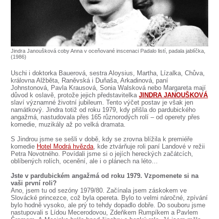
SOUBOR
DÁLE NABÍZÍME
Jindra Janoušková coby Anna v oceňované inscenaci Padalo listí, padala jablíčka,
(1986)
Uschi i doktorka Bauerová, sestra Aloysius, Martha, Lízalka, Chůva,
královna Alžběta, Raněvská i Duňaša, Arkadinová, paní
Johnstonová, Pavla Krausová, Sonia Walsková nebo Margareta mají
důvod k oslavě, protože jejich představitelka
JINDRA JANOUŠKOVÁ
slaví významné životní jubileum. Tento výčet postav je však jen
namátkový. Jindra totiž od roku 1979, kdy přišla do pardubického
angažmá, nastudovala přes 165 různorodých rolí – od operety přes
komedie, muzikály až po velká dramata.
S Jindrou jsme se sešli v době, kdy se zrovna blížila k premiéře
komedie
Hotel Modrá hvězda
, kde ztvárňuje roli paní Landové v režii
Petra Novotného. Povídali jsme si o jejích hereckých začátcích,
oblíbených rolích, ocenění, ale i o plánech na léto…
Jste v pardubickém angažmá od roku 1979. Vzpomenete si na
vaši první roli?
Ano, jsem tu od sezóny 1979/80. Začínala jsem záskokem ve
Slovácké princezce, což byla opereta. Bylo to velmi náročné, zpívání
bylo hodně vysoko, ale prý to tehdy dopadlo dobře. Do souboru jsme
nastupovali s Lídou Mecerodovou, Zdeňkem Rumpíkem a Pavlem