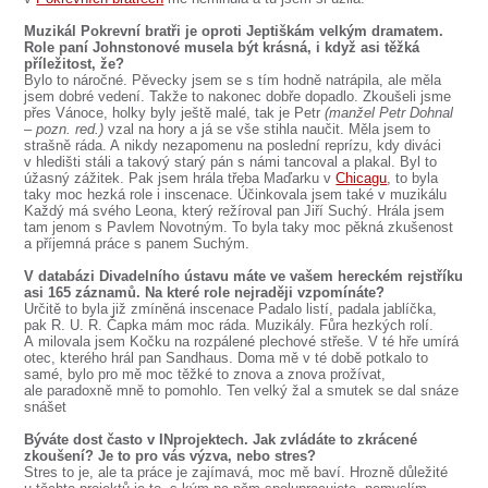
Muzikál Pokrevní bratři je oproti Jeptiškám velkým dramatem.
Role paní Johnstonové musela být krásná, i když asi těžká
příležitost, že?
Bylo to náročné. Pěvecky jsem se s tím hodně natrápila, ale měla
jsem dobré vedení. Takže to nakonec dobře dopadlo. Zkoušeli jsme
přes Vánoce, holky byly ještě malé, tak je Petr
(manžel Petr Dohnal
– pozn. red.)
vzal na hory a já se vše stihla naučit. Měla jsem to
strašně ráda. A nikdy nezapomenu na poslední reprízu, kdy diváci
v hledišti stáli a takový starý pán s námi tancoval a plakal. Byl to
úžasný zážitek. Pak jsem hrála třeba Maďarku v
Chicagu
, to byla
taky moc hezká role i inscenace. Účinkovala jsem také v muzikálu
Každý má svého Leona, který režíroval pan Jiří Suchý. Hrála jsem
tam jenom s Pavlem Novotným. To byla taky moc pěkná zkušenost
a příjemná práce s panem Suchým.
V databázi Divadelního ústavu máte ve vašem hereckém rejstříku
asi 165 záznamů. Na které role nejraději vzpomínáte?
Určitě to byla již zmíněná inscenace Padalo listí, padala jablíčka,
pak R. U. R. Čapka mám moc ráda. Muzikály. Fůra hezkých rolí.
A milovala jsem Kočku na rozpálené plechové střeše. V té hře umírá
otec, kterého hrál pan Sandhaus. Doma mě v té době potkalo to
samé, bylo pro mě moc těžké to znova a znova prožívat,
ale paradoxně mně to pomohlo. Ten velký žal a smutek se dal snáze
snášet
Býváte dost často v INprojektech. Jak zvládáte to zkrácené
zkoušení? Je to pro vás výzva, nebo stres?
Stres to je, ale ta práce je zajímavá, moc mě baví. Hrozně důležité