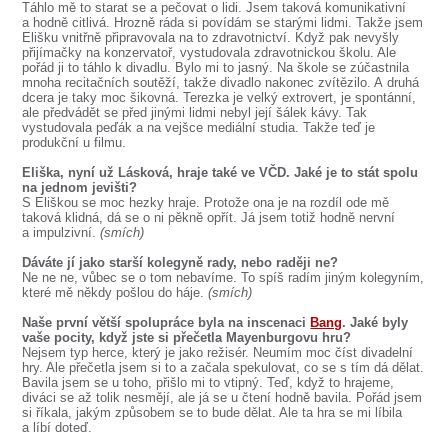
Táhlo mě to starat se a pečovat o lidi. Jsem taková komunikativní
a hodně citlivá. Hrozně ráda si povídám se starými lidmi. Takže jsem
Elišku vnitřně připravovala na to zdravotnictví. Když pak nevyšly
přijímačky na konzervatoř, vystudovala zdravotnickou školu. Ale
pořád ji to táhlo k divadlu. Bylo mi to jasný. Na škole se zúčastnila
mnoha recitačních soutěží, takže divadlo nakonec zvítězilo. A druhá
dcera je taky moc šikovná. Terezka je velký extrovert, je spontánní,
ale předvádět se před jinými lidmi nebyl její šálek kávy. Tak
vystudovala peďák a na vejšce mediální studia. Takže teď je
produkční u filmu.
Eliška, nyní už Lásková, hraje také ve VČD. Jaké je to stát spolu
na jednom jevišti?
S Eliškou se moc hezky hraje. Protože ona je na rozdíl ode mě
taková klidná, dá se o ni pěkně opřít. Já jsem totiž hodně nervní
a impulzivní.
(smích)
Dáváte jí jako starší kolegyně rady, nebo raději ne?
Ne ne ne, vůbec se o tom nebavíme. To spíš radím jiným kolegyním,
které mě někdy pošlou do háje.
(smích)
Naše první větší spolupráce byla na inscenaci
Bang
. Jaké byly
vaše pocity, když jste si přečetla Mayenburgovu hru?
Nejsem typ herce, který je jako režisér. Neumím moc číst divadelní
hry. Ale přečetla jsem si to a začala spekulovat, co se s tím dá dělat.
Bavila jsem se u toho, přišlo mi to vtipný. Teď, když to hrajeme,
diváci se až tolik nesmějí, ale já se u čtení hodně bavila. Pořád jsem
si říkala, jakým způsobem se to bude dělat. Ale ta hra se mi líbila
a líbí doteď.