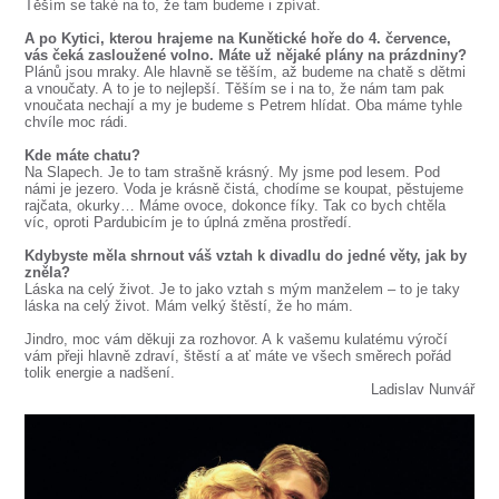
Těším se také na to, že tam budeme i zpívat.
A po Kytici, kterou hrajeme na Kunětické hoře do 4. července,
vás čeká zasloužené volno. Máte už nějaké plány na prázdniny?
Plánů jsou mraky. Ale hlavně se těším, až budeme na chatě s dětmi
a vnoučaty. A to je to nejlepší. Těším se i na to, že nám tam pak
vnoučata nechají a my je budeme s Petrem hlídat. Oba máme tyhle
chvíle moc rádi.
Kde máte chatu?
Na Slapech. Je to tam strašně krásný. My jsme pod lesem. Pod
námi je jezero. Voda je krásně čistá, chodíme se koupat, pěstujeme
rajčata, okurky… Máme ovoce, dokonce fíky. Tak co bych chtěla
víc, oproti Pardubicím je to úplná změna prostředí.
Kdybyste měla shrnout váš vztah k divadlu do jedné věty, jak by
zněla?
Láska na celý život. Je to jako vztah s mým manželem – to je taky
láska na celý život. Mám velký štěstí, že ho mám.
Jindro, moc vám děkuji za rozhovor. A k vašemu kulatému výročí
vám přeji hlavně zdraví, štěstí a ať máte ve všech směrech pořád
tolik energie a nadšení.
Ladislav Nunvář