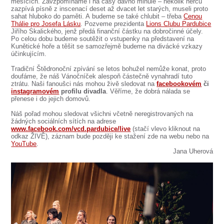
SOUBOR
měsících. Zavzpomínáme i na časy dávno minulé – několik herců
zazpívá písně z inscenací deset až dvacet let starých, museli proto
sahat hluboko do paměti. A budeme se také chlubit – třeba
Cenou
DÁLE NABÍZÍME
Thálie pro Josefa Lásku
. Pozveme prezidenta
Lions Clubu Pardubice
Jiřího Skalického, jenž předá finanční částku na dobročinné účely.
Po celou dobu budeme soutěžit o vstupenky na představení na
Kunětické hoře a těšit se samozřejmě budeme na divácké vzkazy
účinkujícím.
Tradiční Štědronoční zpívání se letos bohužel nemůže konat, proto
doufáme, že náš Vánočníček alespoň částečně vynahradí tuto
ztrátu. Naši fanoušci nás mohou živě sledovat na
facebookovém
či
instagramovém
profilu divadla
. Věříme, že dobrá nálada se
přenese i do jejich domovů.
Náš pořad mohou sledovat všichni včetně neregistrovaných na
žádných sociálních sítích na adrese
www.facebook.com/vcd.pardubice/live
(stačí vlevo kliknout na
odkaz ŽIVĚ), záznam bude později ke stažení zde na webu nebo na
YouTube
.
Jana Uherová