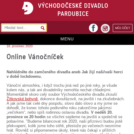
VÝCHODOČESKÉ DIVADLO
PARDUBICE
facebook
MŮJ ÚČET
instagram
MENU
16. prosinec 2020
HOME
Online Vánočníček
PROGRAM
Nahlédněte do zamčeného divadla aneb Jak žijí naši/vaši herci
REPERTOÁR
v době lockdownu.
Vánoční atmosféra, i když trochu jiná než po jiné roky, je všude
VSTUPENKY
kolem nás, a tak ani divadelníky nemohla nechat chladnými.
Momentálně skoro celý soubor Východočeského divadla zkouší
PŘEDPLATNÉ
Žítkovské bohyně
, dokonce dvoufázově, na jevišti i na zkušebnách.
A jak jsme tak celé dny pospolu, slovo dalo slovo a my jsme se
dohodli, že konec tohoto podivného roku zakončíme jakýmsi
KONTAKTY
„večírkem“, nebo spíš rodinnou oslavou divadla.
V neděli 20.
prosince ve 20 hodin
se všichni sejdeme na jevišti a společně se
pobavíme. "Budeme bilancovat rok 2020, naši příznivci budou jistě
O DIVADLE
překvapení, kolik jsme toho stihli, přestože po večerech nesmíme
hrát. Rovněž si připomeneme úkoly, které nás čekají v příštích