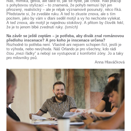
hlas, mimika, gesta, ale také to, jak se hýbe, jak chodí. Rád pracuji
s pohybovou stylizací – to znamená, že pohyb nemusí být jen
přirozený, realistický – ale je nějak významově posunutý, něco říká.
Představte si, že zvedáte ruku. A teď to zkuste znova, ale s tím
pocitem, jako by vám v dlani seděl motýl a vy ho nechcete vylekat.
A teď znova, ale motýl je najednou stokilový. A přitom by člověk řekl,
že je to jenom blbé zvednutí ruky.
(smích)
Na závěr se ještě zeptám – je potřeba, aby divák znal románovou
předlohu inscenace? A pro koho je inscenace určena?
Rozhodně to potřeba není. Vlastně ani nejsem schopen říct, jestli je
to výhoda, nebo nevýhoda. Náš Orlando je pro všechny, kdo rádi
čtou „mezi řádky“ a nebojí se vystupovat z komfortní zóny. Jo a taky
pro milovníky psů.
Anna Hlaváčková