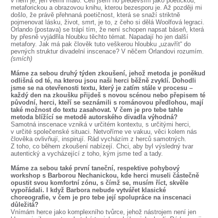
v něm je, jen velmi málo. Četl jsem ho především jako poetickou,
metaforickou a obrazovou knihu, kterou bezesporu je. Až později mi
došlo, že právě přehnaná poetičnost, která se snaží striktně
pojmenovat lásku, život, smrt, je to, z čeho si dělá Woolfová legraci.
Orlando (postava) se trápí tím, že není schopen napsat báseň, která
by přesně vyjádřila hloubku těchto témat. Napadají ho jen další
metafory. Jak má pak člověk tuto veškerou hloubku „uzavřít“ do
pevných struktur divadelní inscenace? V něčem Orlandovi rozumím.
(smích)
Máme za sebou druhý týden zkoušení, jehož metoda je poněkud
odlišná od té, na kterou jsou naši herci běžně zvyklí. Dohodli
jsme se na otevřenosti textu, který je zatím stále v procesu –
každý den na zkoušku přijdeš s novou scénou nebo přepisem té
původní, herci, kteří se seznámili s románovou předlohou, mají
také možnost do textu zasahovat. V čem je pro tebe tahle
metoda blížící se metodě autorského divadla výhodná?
Samotná inscenace vzniká v určitém kontextu, s určitými herci,
v určité společenské situaci. Netvoříme ve vakuu, věci kolem nás
člověka ovlivňují, inspirují. Rád vycházím z herců samotných.
Z toho, co během zkoušení nabízejí. Chci, aby byl výsledný tvar
autentický a vycházející z toho, kým jsme teď a tady.
Máme za sebou také první taneční, respektive pohybový
workshop s Barborou Nechanickou, kde herci museli částečně
opustit svou komfortní zónu, s čímž se, musím říct, skvěle
vypořádali. I když Barbora nebude vytvářet klasické
choreografie, v čem je pro tebe její spolupráce na inscenaci
důležitá?
Vnímám herce jako komplexního tvůrce, jehož nástrojem není jen