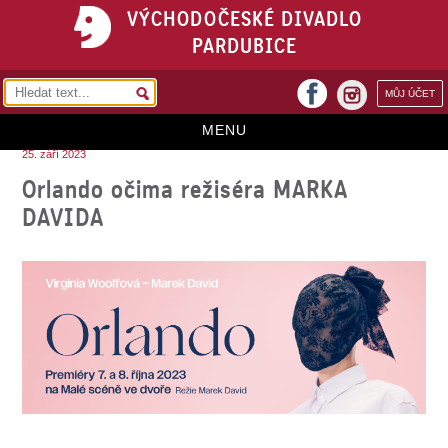
VÝCHODOČESKÉ DIVADLO
PARDUBICE
facebook
MŮJ ÚČET
instagram
MENU
25. září 2023
HOME
Orlando očima režiséra MARKA
DAVIDA
PROGRAM
REPERTOÁR
VSTUPENKY
PŘEDPLATNÉ
KONTAKTY
O DIVADLE