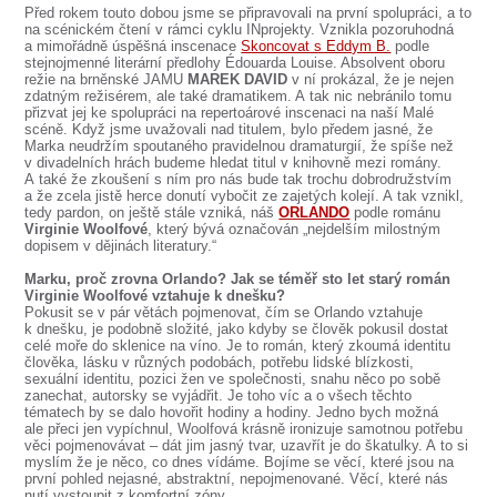
SOUBOR
Před rokem touto dobou jsme se připravovali na první spolupráci, a to
na scénickém čtení v rámci cyklu INprojekty. Vznikla pozoruhodná
DÁLE NABÍZÍME
a mimořádně úspěšná inscenace
Skoncovat s Eddym B.
podle
stejnojmenné literární předlohy Édouarda Louise. Absolvent oboru
režie na brněnské JAMU
MAREK DAVID
v ní prokázal, že je nejen
zdatným režisérem, ale také dramatikem. A tak nic nebránilo tomu
přizvat jej ke spolupráci na repertoárové inscenaci na naší Malé
scéně. Když jsme uvažovali nad titulem, bylo předem jasné, že
Marka neudržím spoutaného pravidelnou dramaturgií, že spíše než
v divadelních hrách budeme hledat titul v knihovně mezi romány.
A také že zkoušení s ním pro nás bude tak trochu dobrodružstvím
a že zcela jistě herce donutí vybočit ze zajetých kolejí. A tak vznikl,
tedy pardon, on ještě stále vzniká, náš
ORLANDO
podle románu
Virginie Woolfové
, který bývá označován „nejdelším milostným
dopisem v dějinách literatury.“
Marku, proč zrovna Orlando? Jak se téměř sto let starý román
Virginie Woolfové vztahuje k dnešku?
Pokusit se v pár větách pojmenovat, čím se Orlando vztahuje
k dnešku, je podobně složité, jako kdyby se člověk pokusil dostat
celé moře do sklenice na víno. Je to román, který zkoumá identitu
člověka, lásku v různých podobách, potřebu lidské blízkosti,
sexuální identitu, pozici žen ve společnosti, snahu něco po sobě
zanechat, autorsky se vyjádřit. Je toho víc a o všech těchto
tématech by se dalo hovořit hodiny a hodiny. Jedno bych možná
ale přeci jen vypíchnul, Woolfová krásně ironizuje samotnou potřebu
věci pojmenovávat – dát jim jasný tvar, uzavřít je do škatulky. A to si
myslím že je něco, co dnes vídáme. Bojíme se věcí, které jsou na
první pohled nejasné, abstraktní, nepojmenované. Věcí, které nás
nutí vystoupit z komfortní zóny.