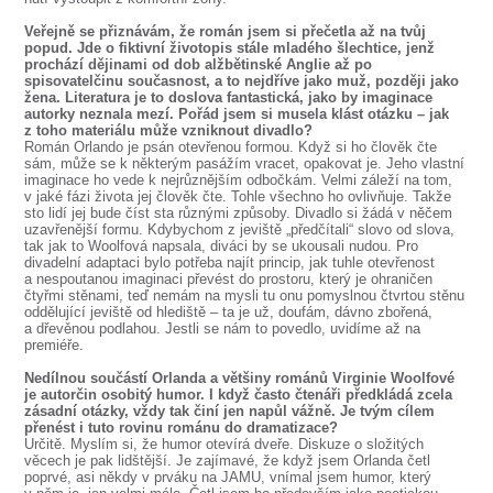
Veřejně se přiznávám, že román jsem si přečetla až na tvůj
popud. Jde o fiktivní životopis stále mladého šlechtice, jenž
prochází dějinami od dob alžbětinské Anglie až po
spisovatelčinu současnost, a to nejdříve jako muž, později jako
žena. Literatura je to doslova fantastická, jako by imaginace
autorky neznala mezí. Pořád jsem si musela klást otázku – jak
z toho materiálu může vzniknout divadlo?
Román Orlando je psán otevřenou formou. Když si ho člověk čte
sám, může se k některým pasážím vracet, opakovat je. Jeho vlastní
imaginace ho vede k nejrůznějším odbočkám. Velmi záleží na tom,
v jaké fázi života jej člověk čte. Tohle všechno ho ovlivňuje. Takže
sto lidí jej bude číst sta různými způsoby. Divadlo si žádá v něčem
uzavřenější formu. Kdybychom z jeviště „předčítali“ slovo od slova,
tak jak to Woolfová napsala, diváci by se ukousali nudou. Pro
divadelní adaptaci bylo potřeba najít princip, jak tuhle otevřenost
a nespoutanou imaginaci převést do prostoru, který je ohraničen
čtyřmi stěnami, teď nemám na mysli tu onu pomyslnou čtvrtou stěnu
oddělující jeviště od hlediště – ta je už, doufám, dávno zbořená,
a dřevěnou podlahou. Jestli se nám to povedlo, uvidíme až na
premiéře.
Nedílnou součástí Orlanda a většiny románů Virginie Woolfové
je autorčin osobitý humor. I když často čtenáři předkládá zcela
zásadní otázky, vždy tak činí jen napůl vážně. Je tvým cílem
přenést i tuto rovinu románu do dramatizace?
Určitě. Myslím si, že humor otevírá dveře. Diskuze o složitých
věcech je pak lidštější. Je zajímavé, že když jsem Orlanda četl
poprvé, asi někdy v prváku na JAMU, vnímal jsem humor, který