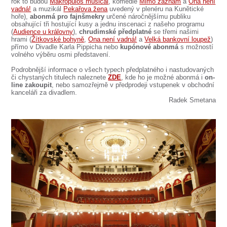
SOUBOR
rok to budou
Makropulos musical
, komedie
Mimo záznam
a
Ona není
vadná!
a muzikál
Pekařova žena
uvedený v plenéru na Kunětické
hoře),
abonmá pro fajnšmekry
určené náročnějšímu publiku
DÁLE NABÍZÍME
obsahující tři hostující kusy a jednu inscenaci z našeho programu
(
Audience u královny
),
chrudimské předplatné
se třemi našimi
hrami (
Žítkovské bohyně
,
Ona není vadná!
a
Velká bankovní loupež
)
přímo v Divadle Karla Pippicha nebo
kupónové abonmá
s možností
volného výběru osmi představení.
Podrobnější informace o všech typech předplatného i nastudovaných
či chystaných titulech naleznete
ZDE
, kde ho je možné abonmá i
on-
line zakoupit
, nebo samozřejmě v předprodeji vstupenek v obchodní
kanceláři za divadlem.
Radek Smetana