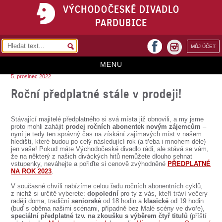
VÝCHODOČESKÉ DIVADLO
PARDUBICE
facebook
MŮJ ÚČET
instagram
MENU
5. prosinec 2022
HOME
Roční předplatné stále v prodeji!
PROGRAM
Stávající majitelé předplatného si svá místa již obnovili, a my jsme
REPERTOÁR
proto mohli zahájit
prodej ročních abonentek novým zájemcům
–
nyní je tedy ten správný čas na získání zajímavých míst v našem
hledišti, které budou po celý následující rok (a třeba i mnohem déle)
VSTUPENKY
jen vaše! Pokud máte Východočeské divadlo rádi, ale stává se vám,
že na některý z našich diváckých hitů nemůžete dlouho sehnat
PŘEDPLATNÉ
vstupenky, neváhejte a pořiďte si cenově zvýhodněné
PŘEDPLATNÉ
NA ROK 2023
.
KONTAKTY
V současné chvíli nabízíme celou řadu ročních abonentních cyklů,
z nichž si určitě vyberete:
dopolední
pro ty z vás, kteří tráví večery
raději doma, tradiční
seniorské
od 18 hodin a
klasické
od 19 hodin
O DIVADLE
(buď s oběma našimi scénami, případně bez Malé scény ve dvoře),
speciální předplatné tzv. na zkoušku s výběrem čtyř titulů
(příští