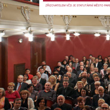
ZŘIZOVATELEM VČD JE STATUTÁRNÍ MĚSTO PAR