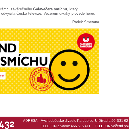
v rámci závěrečného
Galavečera smíchu
, který
 odvysílá Česká televize. Večerem diváky provede herec
Radek Smetana
 432
ADRESA:
Východočeské divadlo Pardubice, U Divadla 50, 531 6
TELEFON divadlo: 466 616 411 TELEFON večerní pok