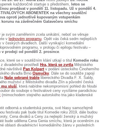
tupenek každoročně startuje s předstihem,
letos se
nou prodávat v pondělí 11. listopadu. Už v pondělí 4.
STIVALOVÝCH ABONENTEK
na všechny soutěžní
leva oproti jednotlivě kupovaným vstupenkám
1 korunu na závěrečném Galavečeru smíchu
rý je svým zaměřením zcela unikátní, neboť se věnuje
ete v
lednovém programu
. Opět vás čeká sedm nejlepších
y v českých divadlech. Další vynikající komediální
oprovodném programu, v prologu či epilogu festivalu –
 v prodeji od pondělí 2. prosince
.
ce, které se v soutěžním klání utkají o titul
Komedie roku
 z divadelního prostředí
Hra, která se zvrtla
Městského
edné návštěvě
Pan Kolpert
v podání ústeckého Činoherního
tského divadla Brno
Osmyčky
. Dále se do soutěže zapojí
ota
Naše sebrané trable
libereckého Divadla F. X. Šaldy,
ého mužství z Městského divadla Zlín a původní česká
 mu sluší
, která nabídne nekompromisní pohled do hloubi
 soubor do souboje o festivalové ceny vysíláme parodickou
ž
(mimochodem stejného autorského tria jako kladenské
tit odborná a studentská porota, své hlasy samozřejmě
nou festivalu pak bude titul Komedie roku 2019, dále budou
oroty, Cena diváků a Ceny za nejlepší ženský a mužský
váté bude udělena Cena Genia smíchu, která je oceněním za
jiné oblasti divadelnictví komediálního žánru v posledních