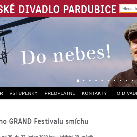
KÉ DIVADLO PARDUBICE
ÁR
VSTUPENKY
PŘEDPLATNÉ
KONTAKTY
O DIVAD
ího GRAND Festivalu smíchu
e
od 20. do 27. ledna 2020
hostit jubilejní
20. ročník