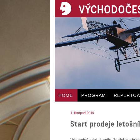
VÝCHODOČES
HOME
PROGRAM
REPERTO
1. listopad 2019
Start prodeje letošn
Východočeské divadlo Pardubice bud