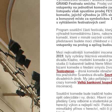
GRAND Festivalu smíchu
. Prodej vs
vstupenky na jednotlivé komedie zač
listopadu však spustíme prodej
FE
komedie, jejichž výhodou je 15% s
a bonusové místo za symbolickou 
s vyhlášením festivalových cen!
Program soutěžní části festivalu, kte
výhradně komediálnímu žánru, nalezn
komedií, které v minulé sezóně vznikl
představení budete moci zhlédnout v d
vstupenky na prolog a epilog budou
Mezi nejkvalitnější komediální inscena
2019
, byly vybrány bláznivá veselohra
divadla Kladno, morbidní komedie o j
studia či kabaretně laděná féerie Měs
bizarní komedie o hledání smyslu živ
Testosteron
– drsná komedie obnažen
hra pražského Švandova divadla
Smrt
divadelních útrob. My jako pořádající
crazy komedii
Velká bankovní loupe
inscenace).
Soutěžní komedie bude tradičně hodno
opět odevzdáte i vy, diváci. Hlavní ce
předány Ceny odborné a studentské p
herecký výkon a nejlepší režii. Pode
mimořádný přínos v herectví, režii či 