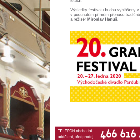
letech.
Výsledky festivalu budou vyhlášeny 
v posunutém přímém přenosu tradičně
a režisér
Miroslav Hanuš
.
466 616
TELEFON obchodní
oddělení, předprodej: