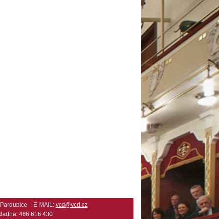
2 Pardubice E-MAIL:
vcd@vcd.cz
ladna: 466 616 430