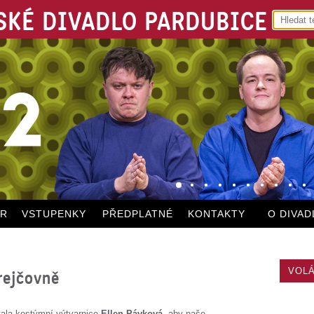
KÉ DIVADLO PARDUBICE
ÁR
VSTUPENKY
PŘEDPLATNÉ
KONTAKTY
O DIVAD
VOLÁ
rejčovně
tala kostýmní výtvarnice
Ellen Pávková
, aby naše