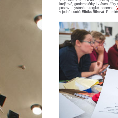
krejčové, garderobiérky i vlásenkářky
postav chystané autorské inscenace
v jedné osobě
Eliška Říhová
. Premié