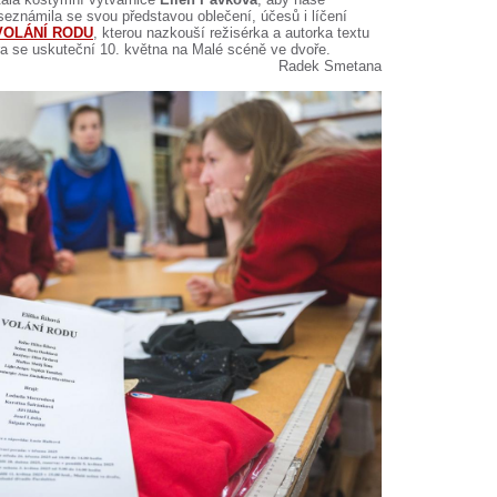
 seznámila se svou představou oblečení, účesů i líčení
VOLÁNÍ RODU
, kterou nazkouší režisérka a autorka textu
ra se uskuteční 10. května na Malé scéně ve dvoře.
Radek Smetana