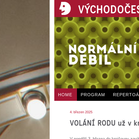
VÝCHODOČES
HOME
PROGRAM
REPERTO
4. březen 2025
VOLÁNÍ RODU už v k
V pondělí 3. března do krejčovny zaví