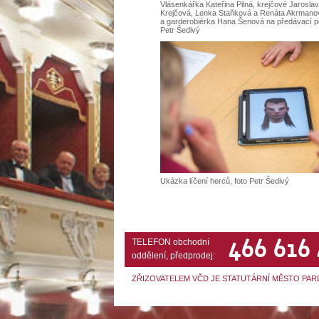
Vlásenkářka Kateřina Pilná, krejčové Jarosla
Krejčová, Lenka Staňková a Renáta Akrmano
a garderobiérka Hana Šenová na předávací po
Petr Šedivý
Ukázka líčení herců, foto Petr Šedivý
466 616
TELEFON obchodní
oddělení, předprodej:
ZŘIZOVATELEM VČD JE STATUTÁRNÍ MĚSTO PAR