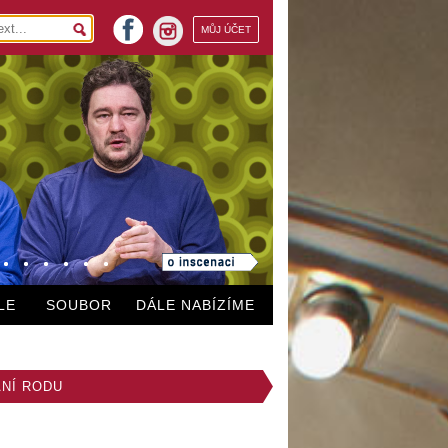
facebook
MŮJ ÚČET
instagram
LE
SOUBOR
DÁLE NABÍZÍME
NÍ RODU