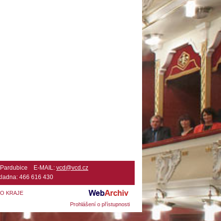
2 Pardubice E-MAIL:
vcd@vcd.cz
ladna: 466 616 430
HO KRAJE
Prohlášení o přístupnosti