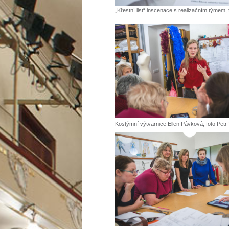
„Křestní list“ inscenace s realizačním týmem, 
Kostýmní výtvarnice Ellen Pávková, foto Petr