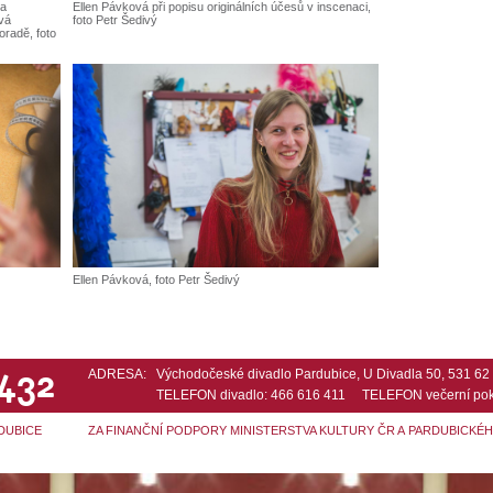
va
Ellen Pávková při popisu originálních účesů v inscenaci,
vá
foto Petr Šedivý
radě, foto
Ellen Pávková, foto Petr Šedivý
 432
ADRESA:
Východočeské divadlo Pardubice, U Divadla 50, 531 6
TELEFON divadlo: 466 616 411 TELEFON večerní pok
DUBICE
ZA FINANČNÍ PODPORY MINISTERSTVA KULTURY ČR A PARDUBICKÉ