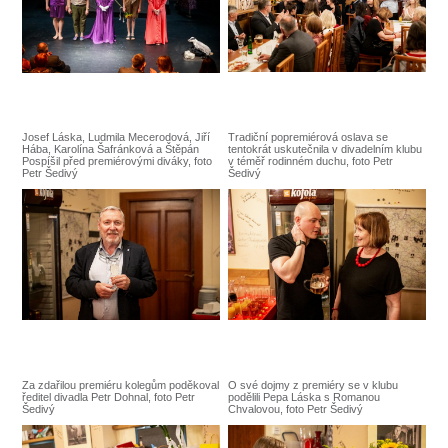
Josef Láska, Ludmila Mecerodová, Jiří
Tradiční popremiérová oslava se
Hába, Karolína Šafránková a Štěpán
tentokrát uskutečnila v divadelním klubu
Pospíšil před premiérovými diváky, foto
v téměř rodinném duchu, foto Petr
Petr Šedivý
Šedivý
Za zdařilou premiéru kolegům poděkoval
O své dojmy z premiéry se v klubu
ředitel divadla Petr Dohnal, foto Petr
podělili Pepa Láska s Romanou
Šedivý
Chvalovou, foto Petr Šedivý