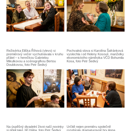
Režisérka Eliška Říhová (vlevo) si
Pochvalná slova si Karolína Šafránková
premiérový večer vychutnávala v kruhu
vyslechla i od Heleny Kosové, manželky
přátel – s herečkou Gabrielou
ekonomického náměstka VČD Bohumila
Mikulkovou a scénografkou Bertou
Kosa, foto Petr Šedivý
Doubkovou, foto Petr Šedivý
Na úspěšný divadelní život naší novinky
Určitě nejen premiéru společně
si připil také Jiří Hába, foto Petr Šedivý
rozebíraly dramaturgyně hry Anna