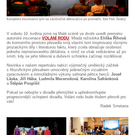
SOUBOR
DÁLE NABÍZÍME
Kompletní inscenační tým na závěrečné děkovačce po premiéře, foto Petr Šedivý
V sobotu 10. května jsme na Malé scéně ve dvoře uvedli premiéru
autorské inscenace
VOLÁNÍ RODU
. Mladá režisérka
Eliška Říhová
do komorního prostoru převedla svůj vlastní text inspirovaný různými
prozaickými díly i literaturou faktu, který zcela obnažuje osobnost
jednoho nejmenovaného diktátora, s nímž se však setkáváme až po
smrti, kdy se jeho tělesná a duševní schránka začínají rozdělovat.
Novinka v našem repertoáru nabízí výjimečný umělecký zážitek
s filozofickým přesahem umocněný jedinečným vizuálním
zpracováním a mimořádnými výkony sehrané pětice herců:
Josef
Láska
,
Jiří Hába
,
Ludmila Mecerodová
,
Karolína Šafránková
a
Štěpán Pospíšil
.
Pokud se nebojíte v divadle přemýšlet a upřednostňujete
progresivnější uchopení divadla, Volání rodu bude titulem přesně pro
vás!
Radek Smetana