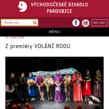
VÝCHODOČESKÉ DIVADLO
PARDUBICE
facebook
MŮJ ÚČET
instagram
MENU
12. květen 2025
HOME
Z premiéry VOLÁNÍ RODU
PROGRAM
REPERTOÁR
VSTUPENKY
PŘEDPLATNÉ
KONTAKTY
O DIVADLE