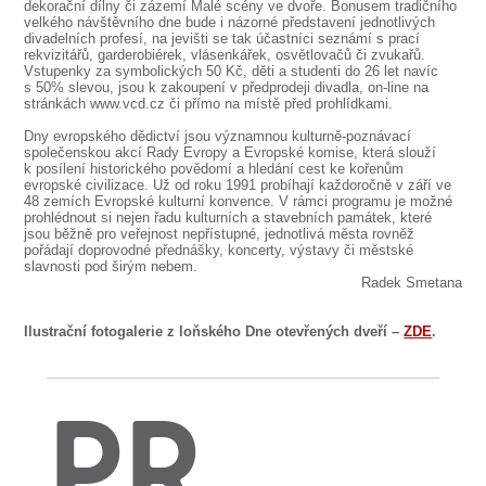
SOUBOR
dekorační dílny či zázemí Malé scény ve dvoře. Bonusem tradičního
velkého návštěvního dne bude i názorné představení jednotlivých
divadelních profesí, na jevišti se tak účastníci seznámí s prací
DÁLE NABÍZÍME
rekvizitářů, garderobiérek, vlásenkářek, osvětlovačů či zvukařů.
Vstupenky za symbolických 50 Kč, děti a studenti do 26 let navíc
s 50% slevou, jsou k zakoupení v předprodeji divadla, on-line na
stránkách www.vcd.cz či přímo na místě před prohlídkami.
Dny evropského dědictví jsou významnou kulturně-poznávací
společenskou akcí Rady Evropy a Evropské komise, která slouží
k posílení historického povědomí a hledání cest ke kořenům
evropské civilizace. Už od roku 1991 probíhají každoročně v září ve
48 zemích Evropské kulturní konvence. V rámci programu je možné
prohlédnout si nejen řadu kulturních a stavebních památek, které
jsou běžně pro veřejnost nepřístupné, jednotlivá města rovněž
pořádají doprovodné přednášky, koncerty, výstavy či městské
slavnosti pod širým nebem.
Radek Smetana
Ilustrační fotogalerie z loňského Dne otevřených dveří –
ZDE
.
PR