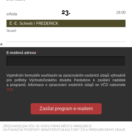
Příběhy tří hrdinů inspirované životy a vzpomínkami skutečných lidí, kteří přežili
Dvůr Králové
23.
Terezín. Režie Z. Rumpík.
Mladé divadelní studio LAIK
19:00
konec v 21:00
středa
É.-E. Schmitt / FREDERICK
Skuteč
Romantická, komediálně-dramatická óda na divadlo a herectví, jejíž hlavní
Skuteč
postavou je extravagantní bohém, hráč, svůdník i revolucionář, herec F. Lemaître
×
(1800–1876). V titulní roli L. Špiner. Režie R. Lipus.
konec v 21:35
E-mailová adresa
Vyplněním formuláře souhlasím se zpracováním osobních údajů výhradně
pro potřeby Východočeského divadla Pardubice k zasílání nabídek
a programů. Informace o zpracování osobních údajů ve VČD naleznete
ZDE
Zasílat program e-mailem
ZŘIZOVATELEM VČD JE STATUTÁRNÍ MĚSTO PARDUBICE
ZA FINANČNÍ PODPORY MINISTERSTVA KULTURY ČR A PARDUBICKÉHO KRAJE