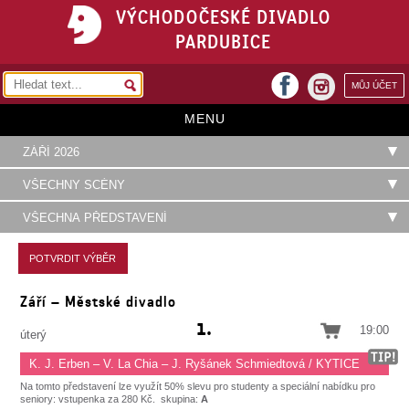
VÝCHODOČESKÉ DIVADLO
PARDUBICE
facebook
MŮJ ÚČET
instagram
MENU
HOME
PROGRAM
REPERTOÁR
VSTUPENKY
Září – Městské divadlo
PŘEDPLATNÉ
1.
19:00
úterý
KONTAKTY
K. J. Erben – V. La Chia – J. Ryšánek Schmiedtová / KYTICE
O DIVADLE
Na tomto představení lze využít 50% slevu pro studenty a speciální nabídku pro
seniory: vstupenka za 280 Kč.
skupina:
A