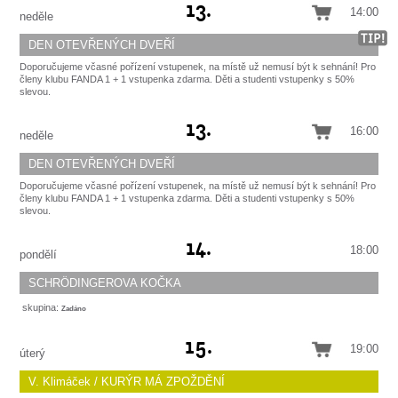
13.
inteligentního humoru, překvapujících situací, gagů a mimořádných hereckých
14:00
příležitostí. V hlavních rolích I. Theimer, P. Mikeska a další. Režie A. Doležal.
neděle
Městské divadlo Mladá Boleslav
Bližší informace
ZDE
.
DEN OTEVŘENÝCH DVEŘÍ
Doporučujeme včasné pořízení vstupenek, na místě už nemusí být k sehnání! Pro
členy klubu FANDA 1 + 1 vstupenka zdarma. Děti a studenti vstupenky s 50%
slevou.
Velký návštěvní den
v rámci
Dnů evropského dědictví
, který představí nejen
Doporučujeme včasné pořízení vstupenek, na místě už nemusí být k sehnání! Pro
13.
zákulisí VČD, ale i jednotlivé divadelní profese. Zázemím divadla provedou herci
členy klubu FANDA 1 + 1 vstupenka zdarma. Děti a studenti vstupenky s 50%
16:00
pardubického souboru.
neděle
slevou.
DEN OTEVŘENÝCH DVEŘÍ
Doporučujeme včasné pořízení vstupenek, na místě už nemusí být k sehnání! Pro
členy klubu FANDA 1 + 1 vstupenka zdarma. Děti a studenti vstupenky s 50%
slevou.
Velký návštěvní den
v rámci
Dnů evropského dědictví
, který představí nejen
Doporučujeme včasné pořízení vstupenek, na místě už nemusí být k sehnání! Pro
14.
zákulisí VČD, ale i jednotlivé divadelní profese. Zázemím divadla provedou herci
členy klubu FANDA 1 + 1 vstupenka zdarma. Děti a studenti vstupenky s 50%
18:00
pardubického souboru.
pondělí
slevou.
SCHRÖDINGEROVA KOČKA
skupina:
Zadáno
Je ta kočka živá, nebo mrtvá…? Přesvědčíme vás, že kvantová fyzika je vlastně
15.
sranda! Pocta všem vědcům, kteří to v životě neměli jednoduché.
Divadlo Tří,
19:00
úterý
Pardubice
Bližší informace
ZDE
.
V. Klimáček / KURÝR MÁ ZPOŽDĚNÍ