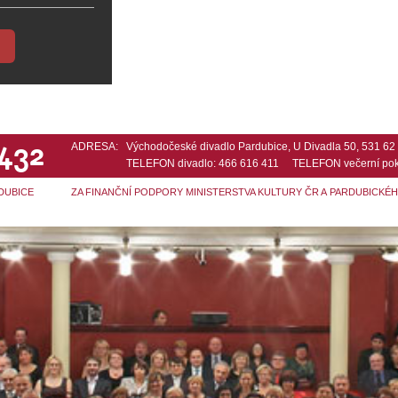
 432
ADRESA:
Východočeské divadlo Pardubice, U Divadla 50, 531 6
TELEFON divadlo: 466 616 411 TELEFON večerní pok
DUBICE
ZA FINANČNÍ PODPORY MINISTERSTVA KULTURY ČR A PARDUBICKÉ