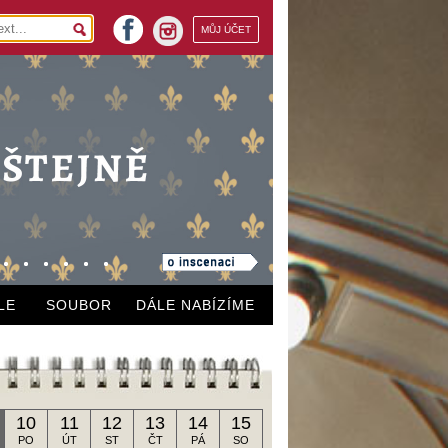
facebook
MŮJ ÚČET
instagram
LE
SOUBOR
DÁLE NABÍZÍME
10
11
12
13
14
15
PO
ÚT
ST
ČT
PÁ
SO