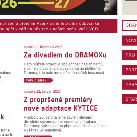
í přízeň a přejeme Vám krásné léto plné odpočinku,
GRAN
ou opět v září na některé z našich scén. Vaše VČD
NOVI
novinka 2. červenec 2026
Za divadlem do DRAMOXu
PRO 
I léto můžete strávit ve společnosti našich herců,
sice ne v divadle, ale u vás doma na platformě
PART
smutnou
Dramox, kde naleznete několik našich inscenací…
o
!
ZPRA
novinka 22. červen 2026
Z propršené premiéry
STAR
nové adaptace KYTICE
ek
V sobotu 20. června jsme završili stávající
divadelní sezónu premiérou nové adaptace
Erbenovy Kytice, kterou připravila režisérka Janka
 srpna.
Ryšánek Schmiedtová.
ru na tř.