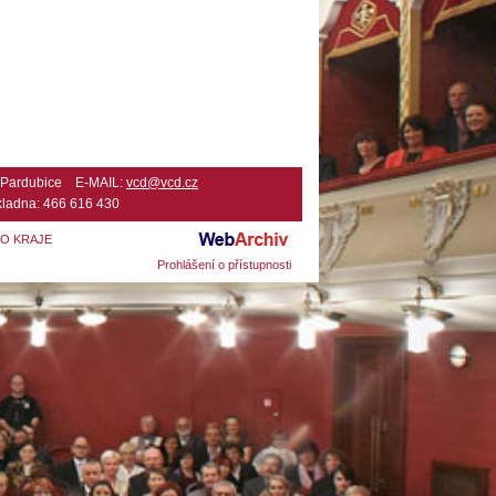
2 Pardubice E-MAIL:
vcd@vcd.cz
ladna: 466 616 430
HO KRAJE
Prohlášení o přístupnosti