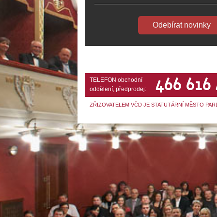
Odebírat novinky
466 616
TELEFON obchodní
oddělení, předprodej:
ZŘIZOVATELEM VČD JE STATUTÁRNÍ MĚSTO PAR