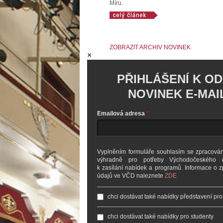
Míru.
ZOBRAZIT ARCHIV NOVINEK
×
PŘIHLÁŠENÍ K O
NOVINEK E-MAI
Emailová adresa
Vyplněním formuláře souhlasím se zpracová
výhradně pro potřeby Východočeského d
k zasílání nabídek a programů. Informace o 
údajů ve VČD naleznete
ZDE
chci dostávat také nabídky představení pro
chci dostávat také nabídky pro studenty