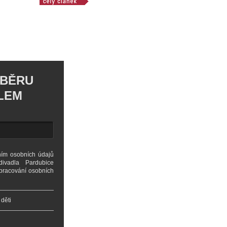
DBĚRU
LEM
ním osobních údajů
ivadla Pardubice
zpracování osobních
 děti