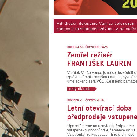
Milí diváci, děkujeme Vám za celosezónn
zábavy a rozmanitých zážitků. A na viděn
novinka 31. červenec 2026
Zemřel režisér
FRANTIŠEK LAURIN
V pátek 31. července jsme se dozvěděli 
zprávu o úmrtí Františka Laurina, bývaléh
uměleckého šéfa VČD. Čest jeho památce
novinka 26. červen 2026
Letní otevírací doba
předprodeje vstupen
Upozorňujeme na uzavření předprodeje
vstupenek v období od 9. července do 21.
Vstupenky lze kupovat on-line či v Infocent