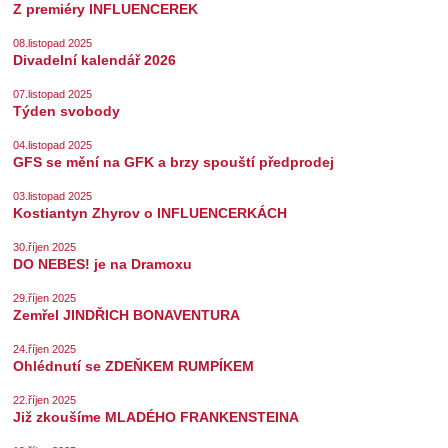
Z premiéry INFLUENCEREK
08.listopad 2025
Divadelní kalendář 2026
07.listopad 2025
Týden svobody
04.listopad 2025
GFS se mění na GFK a brzy spouští předprodej
03.listopad 2025
Kostiantyn Zhyrov o INFLUENCERKÁCH
30.říjen 2025
DO NEBES! je na Dramoxu
29.říjen 2025
Zemřel JINDŘICH BONAVENTURA
24.říjen 2025
Ohlédnutí se ZDEŇKEM RUMPÍKEM
22.říjen 2025
Již zkoušíme MLADÉHO FRANKENSTEINA