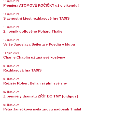
16.říjen 2024
Premiéra ATOMOVÉ KOČIČKY už o víkendu!
14.říjen 2024
Slavnostní křest rozhlasové hry TAXIS
13.říjen 2024
2. ročník golfového Poháru Thálie
12.říjen 2024
Verše Jaroslava Seiferta v Poediu v klubu
11.říjen 2024
Charlie Chaplin už zná své kostýmy
09.říjen 2024
Rozhlasová hra TAXIS
09.říjen 2024
Režisér Robert Bellan si plní své sny
07.říjen 2024
Z premiéry dramatu ZŘÍT DO TMY [oidipus]
06.říjen 2024
Petra Janečková měla znovu nadosah Thálii!