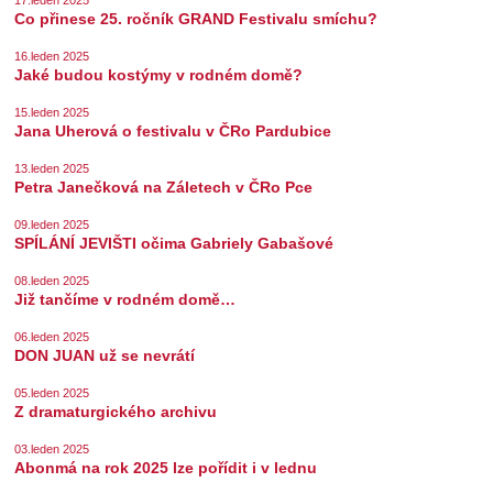
17.leden 2025
Co přinese 25. ročník GRAND Festivalu smíchu?
16.leden 2025
Jaké budou kostýmy v rodném domě?
15.leden 2025
Jana Uherová o festivalu v ČRo Pardubice
13.leden 2025
Petra Janečková na Záletech v ČRo Pce
09.leden 2025
SPÍLÁNÍ JEVIŠTI očima Gabriely Gabašové
08.leden 2025
Již tančíme v rodném domě…
06.leden 2025
DON JUAN už se nevrátí
05.leden 2025
Z dramaturgického archivu
03.leden 2025
Abonmá na rok 2025 lze pořídit i v lednu