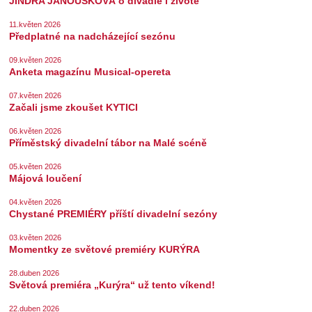
JINDRA JANOUŠKOVÁ o divadle i životě
11.květen 2026
Předplatné na nadcházející sezónu
09.květen 2026
Anketa magazínu Musical-opereta
07.květen 2026
Začali jsme zkoušet KYTICI
06.květen 2026
Příměstský divadelní tábor na Malé scéně
05.květen 2026
Májová loučení
04.květen 2026
Chystané PREMIÉRY příští divadelní sezóny
03.květen 2026
Momentky ze světové premiéry KURÝRA
28.duben 2026
Světová premiéra „Kurýra“ už tento víkend!
22.duben 2026