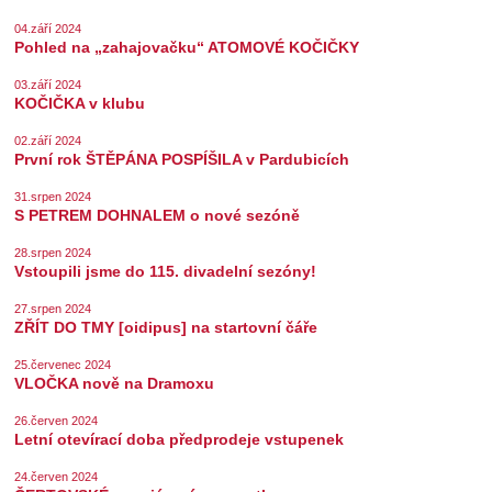
04.září 2024
Pohled na „zahajovačku“ ATOMOVÉ KOČIČKY
03.září 2024
KOČIČKA v klubu
02.září 2024
První rok ŠTĚPÁNA POSPÍŠILA v Pardubicích
31.srpen 2024
S PETREM DOHNALEM o nové sezóně
28.srpen 2024
Vstoupili jsme do 115. divadelní sezóny!
27.srpen 2024
ZŘÍT DO TMY [oidipus] na startovní čáře
25.červenec 2024
VLOČKA nově na Dramoxu
26.červen 2024
Letní otevírací doba předprodeje vstupenek
24.červen 2024