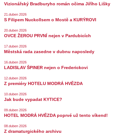
Vizionářský Bradburyho román očima Jiřího Lišky
21.duben 2026
S Filipem Nuckollsem o Mostě a KURÝROVI
20.duben 2026
OVCE ŽEROU PRVNÍ nejen v Pardubicích
17.duben 2026
Městská rada zasedne v dubnu naposledy
16.duben 2026
LADISLAV ŠPINER nejen o Frederickovi
12.duben 2026
Z premiéry HOTELU MODRÁ HVĚZDA
10.duben 2026
Jak bude vypadat KYTICE?
09.duben 2026
HOTEL MODRÁ HVĚZDA poprvé už tento víkend!
08.duben 2026
Z dramaturgického archivu