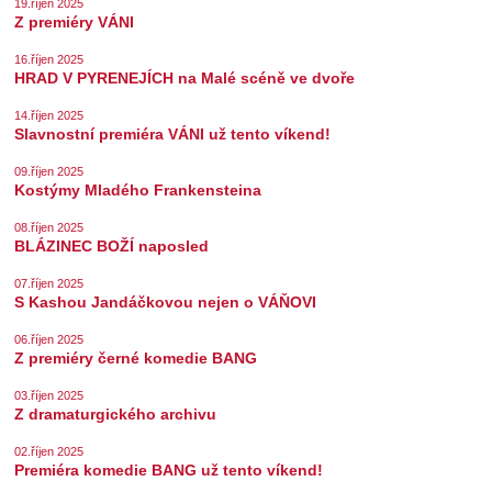
19.říjen 2025
Z premiéry VÁNI
16.říjen 2025
HRAD V PYRENEJÍCH na Malé scéně ve dvoře
14.říjen 2025
Slavnostní premiéra VÁNI už tento víkend!
09.říjen 2025
Kostýmy Mladého Frankensteina
08.říjen 2025
BLÁZINEC BOŽÍ naposled
07.říjen 2025
S Kashou Jandáčkovou nejen o VÁŇOVI
06.říjen 2025
Z premiéry černé komedie BANG
03.říjen 2025
Z dramaturgického archivu
02.říjen 2025
Premiéra komedie BANG už tento víkend!