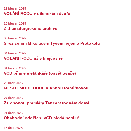
12.březen 2025
VOLÁNÍ RODU v dílenském dvoře
10.březen 2025
Z dramaturgického archivu
05.březen 2025
S režisérem Mikolášem Tycem nejen o Protokolu
04.březen 2025
VOLÁNÍ RODU už v krejčovně
01.březen 2025
VČD přijme elektrikáře (osvětlovače)
25.únor 2025
MĚSTO MOŘE HOŘE s Annou Řehůřkovou
24.únor 2025
Za oponou premiéry Tance v rodném domě
21.únor 2025
Obchodní oddělení VČD hledá posilu!
18.únor 2025