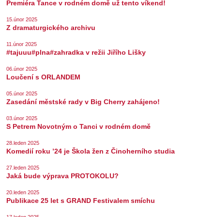
Premiéra Tance v rodném domě už tento víkend!
15.únor 2025
Z dramaturgického archivu
11.únor 2025
#tajuuu#plna#zahradka v režii Jiřího Lišky
06.únor 2025
Loučení s ORLANDEM
05.únor 2025
Zasedání městské rady v Big Cherry zahájeno!
03.únor 2025
S Petrem Novotným o Tanci v rodném domě
28.leden 2025
Komedií roku ’24 je Škola žen z Činoherního studia
27.leden 2025
Jaká bude výprava PROTOKOLU?
20.leden 2025
Publikace 25 let s GRAND Festivalem smíchu