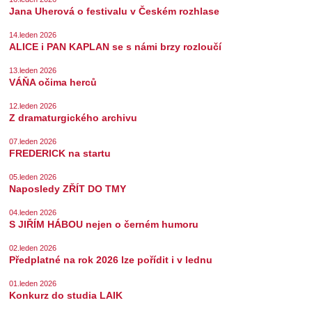
Jana Uherová o festivalu v Českém rozhlase
14.leden 2026
ALICE i PAN KAPLAN se s námi brzy rozloučí
13.leden 2026
VÁŇA očima herců
12.leden 2026
Z dramaturgického archivu
07.leden 2026
FREDERICK na startu
05.leden 2026
Naposledy ZŘÍT DO TMY
04.leden 2026
S JIŘÍM HÁBOU nejen o černém humoru
02.leden 2026
Předplatné na rok 2026 lze pořídit i v lednu
01.leden 2026
Konkurz do studia LAIK