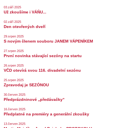
03.září 2025
Už zkoušíme i VÁŇU...
02.září 2025
Den otevřených dveří
29.srpen 2025
S novým členem souboru JANEM VÁPENÍKEM
27.srpen 2025
První novinka stávající sezóny na startu
26.srpen 2025
VČD otevírá svou 116. divadelní sezónu
25.srpen 2025
Zpravodaj je SEZÓNOU
30.červen 2025
Předprázdninové „předávačky“
16.červen 2025
Předplatné na premiéry a generální zkoušky
13.červen 2025