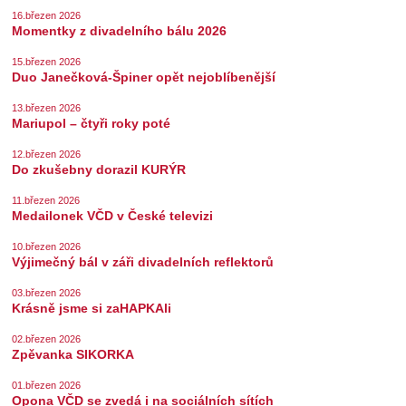
16.březen 2026
Momentky z divadelního bálu 2026
15.březen 2026
Duo Janečková-Špiner opět nejoblíbenější
13.březen 2026
Mariupol – čtyři roky poté
12.březen 2026
Do zkušebny dorazil KURÝR
11.březen 2026
Medailonek VČD v České televizi
10.březen 2026
Výjimečný bál v záři divadelních reflektorů
03.březen 2026
Krásně jsme si zaHAPKAli
02.březen 2026
Zpěvanka SIKORKA
01.březen 2026
Opona VČD se zvedá i na sociálních sítích