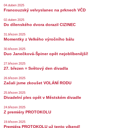
04.duben 2025
Francouzský velvyslanec na prknech VČD
02.duben 2025
Do dílenského dvora dorazil CIZINEC
31.březen 2025
Momentky z Velkého výročního bálu
30.březen 2025
Duo Janečková-Špiner opět nejoblíbenější!
27.březen 2025
27. březen = Světový den divadla
26.březen 2025
Začali jsme zkoušet VOLÁNÍ RODU
25.březen 2025
Divadelní ples opět v Městském divadle
24.březen 2025
Z premiéry PROTOKOLU
19.březen 2025
Premiéra PROTOKOLU už tento víkend!