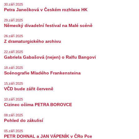
30.září 2025
Petra Janečková v Českém rozhlase HK
29.září 2025
Německý divadelní festival na Malé scéně
26.září 2025
Z dramaturgického archivu
22.září 2025
Gabriela Gabašová (nejen) o Ralfu Bangovi
18.září 2025
Scénografie Mladého Frankensteina
15.září 2025
VČD bude zářit červeně
10.září 2025
Cizinec očima PETRA BOROVCE
08.září 2025
Pohled do zákulisí
05.září 2025
PETR DOHNAL a JAN VÁPENÍK v ČRo Pce