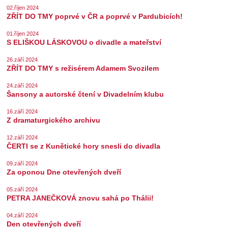
02.říjen 2024
ZŘÍT DO TMY poprvé v ČR a poprvé v Pardubicích!
01.říjen 2024
S ELIŠKOU LÁSKOVOU o divadle a mateřství
26.září 2024
ZŘÍT DO TMY s režisérem Adamem Svozilem
24.září 2024
Šansony a autorské čtení v Divadelním klubu
16.září 2024
Z dramaturgického archivu
12.září 2024
ČERTI se z Kunětické hory snesli do divadla
09.září 2024
Za oponou Dne otevřených dveří
05.září 2024
PETRA JANEČKOVÁ znovu sahá po Thálii!
04.září 2024
Den otevřených dveří