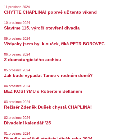
11.prosinec 2024
CHYŤTE CHAPLINA! poprvé už tento víkend
10.prosinec 2024
Slavíme 115. výročí otevření divadla
09.prosinec 2024
Vždycky jsem byl klouček, říká PETR BOROVEC
06.prosinec 2024
Z dramaturgického archivu
05.prosinec 2024
Jak bude vypadat Tanec v rodném domě?
04.prosinec 2024
BEZ KOSTÝMU s Robertem Bellanem
03.prosinec 2024
Režisér Zdeněk Dušek chystá CHAPLINA!
02.prosinec 2024
Divadelní kalendář ’25
01.prosinec 2024
Divadlo navštívil stotisící divák roku 2024