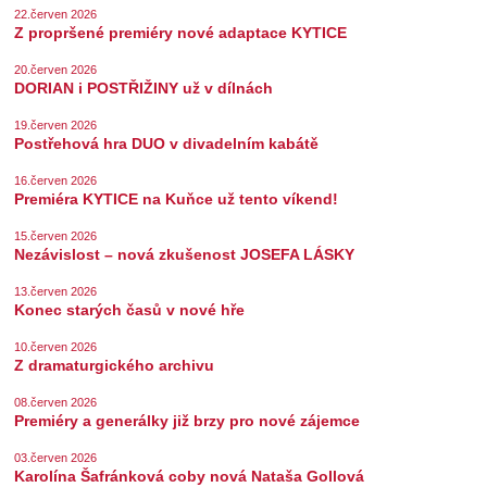
SOUBOR
22.červen 2026
Z propršené premiéry nové adaptace KYTICE
DÁLE NABÍZÍME
20.červen 2026
DORIAN i POSTŘIŽINY už v dílnách
19.červen 2026
Postřehová hra DUO v divadelním kabátě
16.červen 2026
Premiéra KYTICE na Kuňce už tento víkend!
15.červen 2026
Nezávislost – nová zkušenost JOSEFA LÁSKY
13.červen 2026
Konec starých časů v nové hře
10.červen 2026
Z dramaturgického archivu
08.červen 2026
Premiéry a generálky již brzy pro nové zájemce
03.červen 2026
Karolína Šafránková coby nová Nataša Gollová