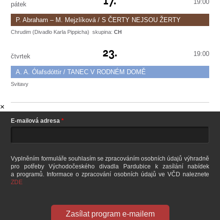
17.
19:00
konec v 21:00
pátek
P. Abraham – M. Mejzlíková / S ČERTY NEJSOU ŽERTY
Chrudim (Divadlo Karla Pippicha)
skupina:
CH
Čertovská komedie na motivy pohádek Boženy Němcové Čertův švagr a O
Chrudim (Divadlo Karla Pippicha)
23.
Nesytovi. Hrají Š. Pospíšil, J. Hába, P. Janečková, L. Špiner a další. Režie P.
19:00
Novotný.
Pro děti od 6 let.
čtvrtek
konec v 21:00
A. A. Ólafsdóttir / TANEC V RODNÉM DOMĚ
Svitavy
Současná komedie o překvapivém průběhu jedné rodinné večeře. Hrají J.
Svitavy
Janoušková, M. Sikorová, V. Malá, J. Láska a P. Borovec. Režie P. Novotný.
×
konec v 21:00
E-mailová adresa
Vyplněním formuláře souhlasím se zpracováním osobních údajů výhradně
pro potřeby Východočeského divadla Pardubice k zasílání nabídek
a programů. Informace o zpracování osobních údajů ve VČD naleznete
ZDE
Zasílat program e-mailem