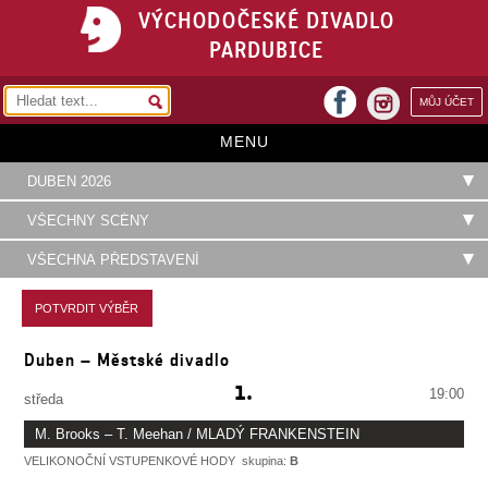
VÝCHODOČESKÉ DIVADLO
PARDUBICE
facebook
MŮJ ÚČET
instagram
MENU
HOME
PROGRAM
REPERTOÁR
VSTUPENKY
Duben – Městské divadlo
PŘEDPLATNÉ
1.
19:00
středa
KONTAKTY
M. Brooks – T. Meehan / MLADÝ FRANKENSTEIN
O DIVADLE
VELIKONOČNÍ VSTUPENKOVÉ HODY
skupina:
B
Bláznivě komediální muzikál z transylvánského panství. Hrají J. Pejchal, M.
VELIKONOČNÍ VSTUPENKOVÉ HODY