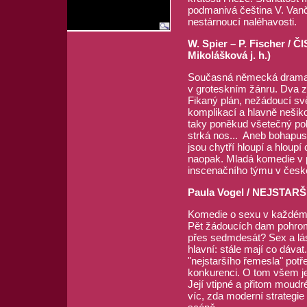
podmanivá čeština V. Vanč
nestárnoucí naléhavosti.
W. Spier – P. Fischer / Č
Mikolášková j. h.)
Současná německá dramati
v groteskním žánru. Dva zl
Fikaný plán, nežádoucí sv
komplikací a hlavně nešiko
taky poněkud všetečný poli
strká nos... Aneb bohapus
jsou chytří hloupí a hloupí
naopak. Mladá komedie v 
inscenačního týmu v česk
Paula Vogel / NEJSTARŠÍ
Komedie o sexu v každém
Pět žádoucích dam pohromad
přes sedmdesát? Sex a lásk
hlavní: stále mají co dávat
"nejstaršího řemesla" potře
konkurenci. O tom všem je
Její vtipné a přitom moudr
víc, zda moderní strategi