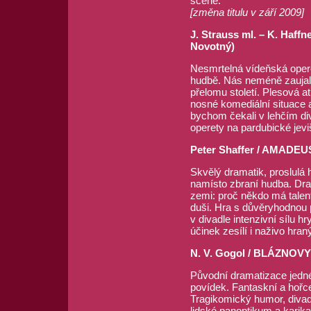
scéně.
[změna titulu v září 2009]
J. Strauss ml. – K. Haf
Novotný)
Nesmrtelná vídeňská operet
hudbě. Nás neméně zaujalo 
přelomu století. Plesová a
nosné komediální situace a
bychom čekali v lehčím di
operety na pardubické jevi
Peter Shaffer / AMADEUS (
Skvělý dramatik, proslulá 
namísto zbraní hudba. Dra
zemi: proč někdo má talent
duši. Hra s důvěryhodnou p
v divadle intenzivní sílu 
účinek zesílí i naživo hra
N. V. Gogol / BLÁZNOVY 
Původní dramatizace jedn
povídek. Fantaskní a hořc
Tragikomický humor, divadl
lidské panoptikum a karika