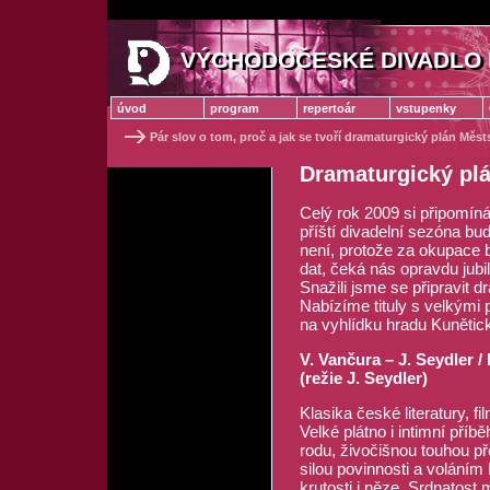
VÝCHODOČESKÉ DIVADLO 
VÝCHODOČESKÉ DIVADLO
úvod
program
repertoár
vstupenky
Pár slov o tom, proč a jak se tvoří dramaturgický plán Měs
Dramaturgický pl
Celý rok 2009 si připomín
příští divadelní sezóna bu
není, protože za okupace 
dat, čeká nás opravdu jubi
Snažili jsme se připravit 
Nabízíme tituly s velkými 
na vyhlídku hradu Kunětick
V. Vančura – J. Seydle
(režie J. Seydler)
Klasika české literatury, fi
Velké plátno i intimní pří
rodu, živočišnou touhou pře
silou povinnosti a voláním 
krutosti i něze. Srdnatost 