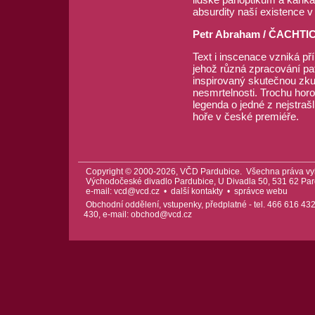
absurdity naší existence 
Petr Abraham / ČACHTICK
Text i inscenace vzniká př
jehož různá zpracování pa
inspirovaný skutečnou zku
nesmrtelnosti. Trochu horor
legenda o jedné z nejstraš
hoře v české premiéře.
Copyright © 2000-2026, VČD Pardubice. Všechna práva vy
Východočeské divadlo Pardubice, U Divadla 50, 531 62 Pard
e-mail:
vcd@vcd.cz
•
další kontakty
•
správce webu
Obchodní oddělení, vstupenky, předplatné - tel. 466 616 432
430, e-mail:
obchod@vcd.cz