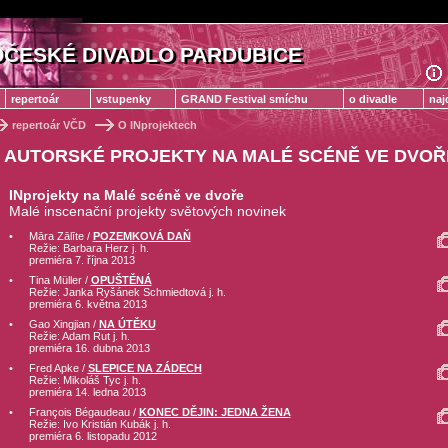
ČESKÉ DIVADLO PARDUBICE
ČESKÉ DIVADLO PARDUBICE
repertoár
vstupenky
GRAND Festival smíchu
o divadle
naj
repertoár VČD
O INprojektech
AUTORSKÉ PROJEKTY NA MALÉ SCÉNĚ VE DVOŘ
INprojekty na Malé scéně ve dvoře
Malé inscenační projekty světových novinek
•
Māra Zālīte /
POZEMKOVÁ DAŇ
Režie: Barbara Herz j. h.
premiéra 7. října 2013
•
Tina Müller /
OPUŠTĚNÁ
Režie: Janka Ryšánek Schmiedtová j. h.
premiéra 6. května 2013
•
Gao Xingjian /
NA ÚTĚKU
Režie: Adam Rut j. h.
premiéra 16. dubna 2013
•
Fred Apke /
SLEPICE NA ZÁDECH
Režie: Mikoláš Tyc j. h.
premiéra 14. ledna 2013
•
François Bégaudeau /
KONEC DĚJIN: JEDNA ŽENA
Režie: Ivo Kristián Kubák j. h.
premiéra 6. listopadu 2012