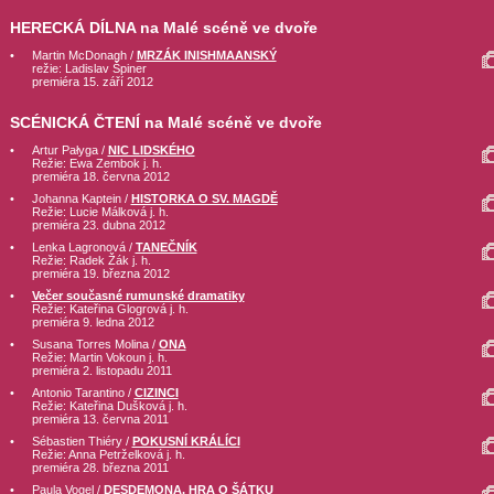
HERECKÁ DÍLNA na Malé scéně ve dvoře
•
Martin McDonagh /
MRZÁK INISHMAANSKÝ
režie: Ladislav Špiner
premiéra 15. září 2012
SCÉNICKÁ ČTENÍ na Malé scéně ve dvoře
•
Artur Pałyga /
NIC LIDSKÉHO
Režie: Ewa Zembok j. h.
premiéra 18. června 2012
•
Johanna Kaptein /
HISTORKA O SV. MAGDĚ
Režie: Lucie Málková j. h.
premiéra 23. dubna 2012
•
Lenka Lagronová /
TANEČNÍK
Režie: Radek Žák j. h.
premiéra 19. března 2012
•
Večer současné rumunské dramatiky
Režie: Kateřina Glogrová j. h.
premiéra 9. ledna 2012
•
Susana Torres Molina /
ONA
Režie: Martin Vokoun j. h.
premiéra 2. listopadu 2011
•
Antonio Tarantino /
CIZINCI
Režie: Kateřina Dušková j. h.
premiéra 13. června 2011
•
Sébastien Thiéry /
POKUSNÍ KRÁLÍCI
Režie: Anna Petrželková j. h.
premiéra 28. března 2011
•
Paula Vogel /
DESDEMONA. HRA O ŠÁTKU