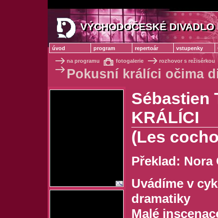
VÝCHODOČESKÉ DIVADLO 
VÝCHODOČESKÉ DIVADLO
úvod
program
repertoár
vstupenky
na programu
fotogalerie
rozhovor s režisérkou
Pokusní králíci očima d
Sébastien 
KRÁLÍCI
(Les cocho
Překlad: Nora
Uvádíme v cyk
dramatiky
Malé inscenac