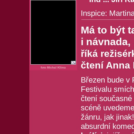
Inspice: Martin
Má to být 
i návnada,
říká režisé
čtení Anna 
foto Michal Klíma
Březen bude v
Festivalu smích
čtení současné
scéně uvedeme 
žánru, jak jinak
absurdní komed