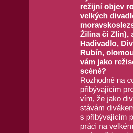
režijní objev r
velkých divadl
moravskoslezs
Žilina či Zlín)
Hadivadlo, Div
Rubín, olomou
vám jako režis
scéně?
Rozhodně na co
přibývajícím pr
vím, že jako div
stávám divákem
s přibývajícím p
práci na velkém