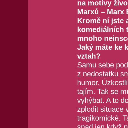
na motivy život
Marxů – Marx 
Kromě ní jste 
komediálních t
mnoho neinsc
Jaký máte ke 
vztah?
Samu sebe pod
z nedostatku s
humor. Úzkostli
tajím. Tak se 
vyhýbat. A to d
zplodit situace
tragikomické. T
snad jen když n