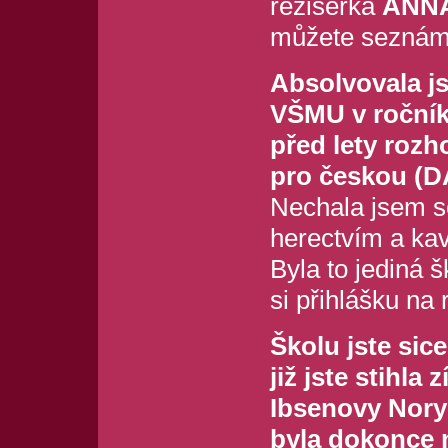
režisérka
ANN
můžete seznámit
Absolvovala jst
VŠMU v ročníku
před lety rozh
pro českou (
Nechala jsem s
herectvím a kav
Byla to jediná 
si přihlášku na r
Školu jste sic
již jste stihla
Ibsenovy Nory 
byla dokonce