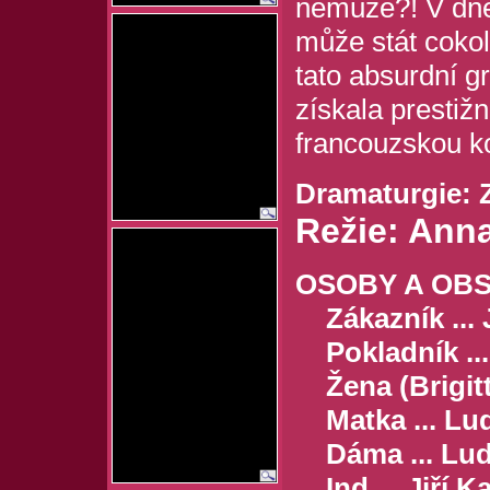
nemůže?! V dne
může stát cokol
tato absurdní g
získala prestiž
francouzskou k
Dramaturgie: 
Režie: Anna
OSOBY A OBS
Zákazník ... 
Pokladník ...
Žena (Brigitte
Matka ... Lu
Dáma ... Lud
Ind ... Jiří K