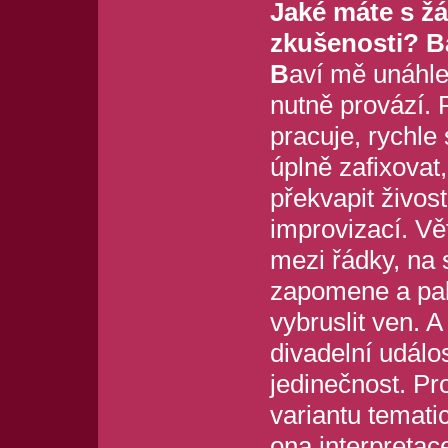
Jaké máte s ž
zkušenosti? B
B
aví mě unáhle
nutně provází. 
pracuje, rychle 
úplně zafixovat
překvapit živos
improvizací. Vě
mezi řádky, na
zapomene a pak
vybruslit ven. 
divadelní událos
jedinečnost. Pr
variantu temati
ona interpretac