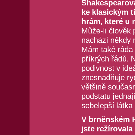
Shakespearova 
ke klasickým t
hrám, které u
Může-li člověk 
nachází někdy r
Mám také ráda 
příkrých řádů. N
podivnost v ideá
znesnadňuje ryc
většině současn
podstatu jednají
sebelepší látka
V brněnském 
jste režíroval