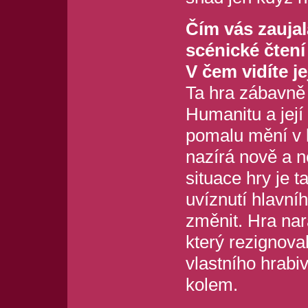
Čím vás zaujala
scénické čtení
V čem vidíte je
Ta hra zábavně
Humanitu a její 
pomalu mění v k
nazírá nově a 
situace hry je 
uvíznutí hlavní
změnit. Hra nar
který rezignova
vlastního hrabi
kolem.