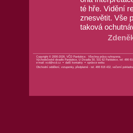
té hře. Vidění r
znesvětit. Vše 
taková ochutná
Zdeněk
Copyright © 2000-2026, VČD Pardubice. Všechna práva vyhrazena.
Východočeské divadlo Pardubice, U Divadla 50, 531 62 Pardubice, tel: 466 61
e-mail:
vcd@vcd.cz
•
další kontakty
•
správce webu
Obchodní oddělení, vstupenky, předplatné - tel. 466 616 432, večerní pokladn