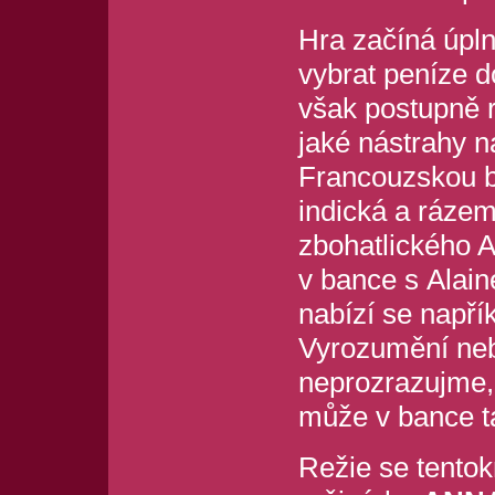
Hra začíná úpln
vybrat peníze 
však postupně 
jaké nástrahy n
Francouzskou b
indická a rázem 
zbohatlického A
v bance s Alain
nabízí se napří
Vyrozumění nebo
neprozrazujme, p
může v bance 
Režie se tentok