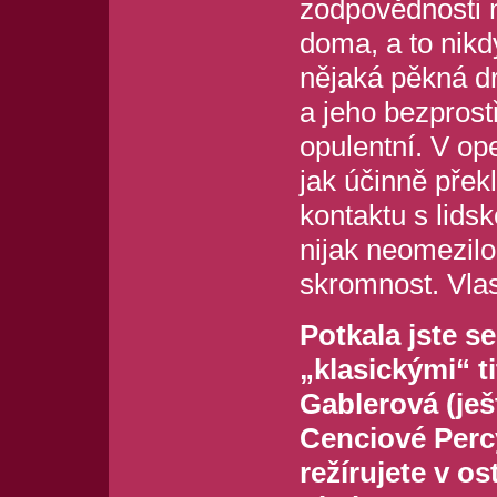
zodpovědnosti n
doma, a to nikd
nějaká pěkná d
a jeho bezprost
opulentní. V op
jak účinně překl
kontaktu s lidsko
nijak neomezilo
skromnost. Vlas
Potkala jste se
„klasickými“ t
Gablerová (je
Cenciové Perc
režírujete v o