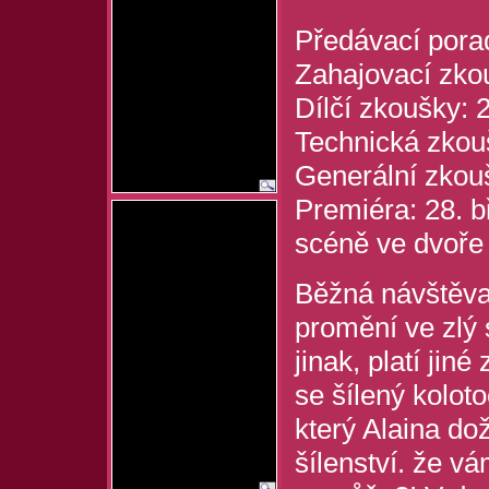
Předávací pora
Zahajovací zko
Dílčí zkoušky: 
Technická zkou
Generální zkou
Premiéra: 28. 
scéně ve dvoře
Běžná návštěva
promění ve zlý 
jinak, platí jin
se šílený kolot
který Alaina do
šílenství. že vá