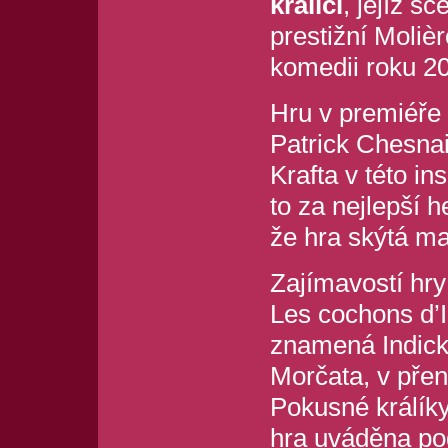
králíci
, jejíž s
prestižní Moliè
komedii roku 2
Hru v premiéře 
Patrick Chesnai
Krafta v této in
to za nejlepší 
že hra skýtá ma
Zajímavostí hry j
Les cochons d’
znamená Indická
Morčata, v pře
Pokusné králíky
hra uváděna po