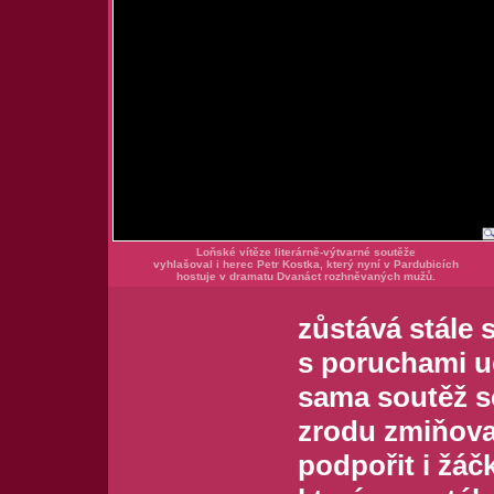
Loňské vítěze literárně-výtvarné soutěže
vyhlašoval i herec Petr Kostka, který nyní v Pardubicích
hostuje v dramatu Dvanáct rozhněvaných mužů.
zůstává stále 
s poruchami uč
sama soutěž se
zrodu zmiňova
podpořit i žáč