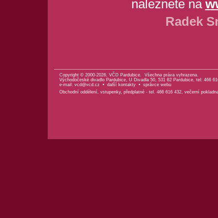
naleznete na
w
Radek Sm
Copyright © 2000-2026, VČD Pardubice. Všechna práva vyhrazena.
Východočeské divadlo Pardubice, U Divadla 50, 531 62 Pardubice, tel: 466 61
e-mail:
vcd@vcd.cz
•
další kontakty
•
správce webu
Obchodní oddělení, vstupenky, předplatné - tel. 466 616 432, večerní pokladn