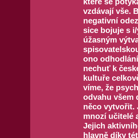
které se potýk
vzdávají vše. B
negativní odez
sice bojuje s 
úžasným výtva
spisovatelskou
ono odhodlání
nechuť k české
kultuře celkov
víme, že psych
odvahu všem d
něco vytvořit. J
mnozí učitelé 
Jejich aktivníh
hlavně díky t