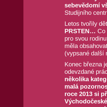
sebevědomí vš
Studijního cent
Letos tvořily dě
PRSTEN…
Co 
pro svou rodinu
měla obsahovat
(vypsané další n
Konec března je
odevzdané prá
několika kateg
malá pozornos
roce 2013 si 
Východočeskéh