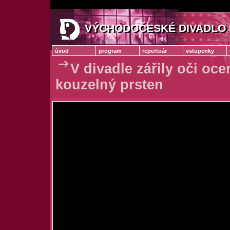
VÝCHODOČESKÉ DIVADLO 
VÝCHODOČESKÉ DIVADLO
úvod
program
repertoár
vstupenky
V divadle zářily oči oce
kouzelný prsten