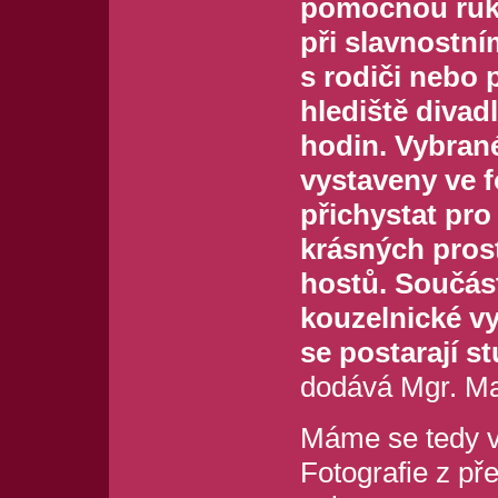
pomocnou ruku
při slavnostní
s rodiči nebo
hlediště divad
hodin. Vybran
vystaveny ve 
přichystat pro
krásných pros
hostů. Součás
kouzelnické vy
se postarají s
dodává Mgr. Mar
Máme se tedy vš
Fotografie z pře