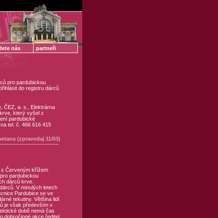
dete nás
partneři
rců pro pardubickou
řihlásit do registru dárců
 ČEZ, a. s., Elektrárna
krve, který vyšel z
lení pardubické
na tel. č. 466 616 415
etana (zpravodaj 11/03)
i s Červeným křížem
 pro pardubickou
ch dárců krve.
árců. V minulých letech
ocnice Pardubice se ve
rné tekutiny. Většina lidí
ců je však především v
 hektické době nemá čas
to dobročinné akce ředitel