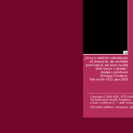
„Já se k odběrům odhodlávám
už dvacet let, ale nevěděla
jsem kam jít, tak jsem využila
téhle šance v divadle,“
dodala s úsměvem
Romana Chvalová.
foto archiv VČD, jaro 2003
Copyright © 2000-2026, VČD Pard
Východočeské divadlo Pardubice, U
e-mail:
vcd@vcd.cz
•
další konta
Obchodní oddělení, vstupenky, před