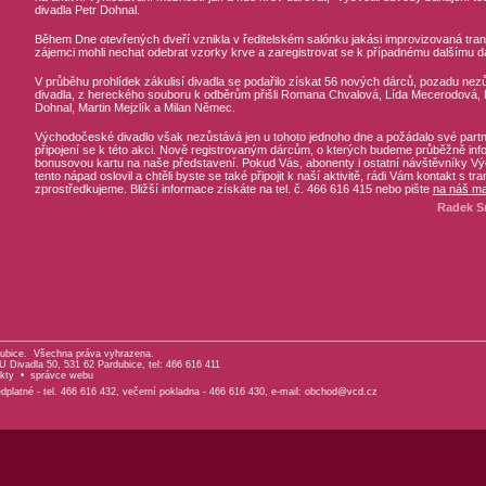
divadla Petr Dohnal.
Během Dne otevřených dveří vznikla v ředitelském salónku jakási improvizovaná trans
zájemci mohli nechat odebrat vzorky krve a zaregistrovat se k případnému dalšímu d
V průběhu prohlídek zákulisí divadla se podařilo získat 56 nových dárců, pozadu nezů
divadla, z hereckého souboru k odběrům přišli Romana Chvalová, Lída Mecerodová, P
Dohnal, Martin Mejzlík a Milan Němec.
Východočeské divadlo však nezůstává jen u tohoto jednoho dne a požádalo své part
připojení se k této akci. Nově registrovaným dárcům, o kterých budeme průběžně in
bonusovou kartu na naše představení. Pokud Vás, abonenty i ostatní návštěvníky V
tento nápad oslovil a chtěli byste se také připojit k naší aktivitě, rádi Vám kontakt s tra
zprostředkujeme. Bližší informace získáte na tel. č. 466 616 415 nebo pište
na náš ma
Radek Sm
ubice. Všechna práva vyhrazena.
 Divadla 50, 531 62 Pardubice, tel: 466 616 411
kty
•
správce webu
platné - tel. 466 616 432, večerní pokladna - 466 616 430, e-mail:
obchod@vcd.cz