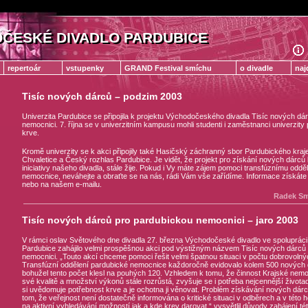
ČESKÉ DIVADLO PARDUBICE
ČESKÉ DIVADLO PARDUBICE
repertoár
vstupenky
GRAND Festival smíchu
o divadle
naj
Tisíc nových dárců – podzim 2003
Univerzita Pardubice se připojila k projektu Východočeského divadla Tisíc nových dá
nemocnici. 7. října se v univerzitním kampusu mohli studenti i zaměstnanci univerzity p
krve.
Kromě univerzity se k akci připojily také Hasičský záchranný sbor Pardubického kraje,
Chvaletice a Český rozhlas Pardubice. Je vidět, že projekt pro získání nových dárců 
iniciativy našeho divadla, stále žije. Pokud i Vy máte zájem pomoci transfúznímu oddě
nemocnice, neváhejte a obraťte se na nás, rádi Vám vše zařídíme. Informace získáte 
nebo na našem e-mailu.
Radek Sm
Tisíc nových dárců pro pardubickou nemocnici – jaro 2003
V rámci oslav Světového dne divadla 27. března Východočeské divadlo ve spoluprác
Pardubice zahájilo velmi prospěšnou akci pod výstižným názvem Tisíc nových dárců
nemocnici. „Touto akcí chceme pomoci řešit velmi špatnou situaci v počtu dobrovolný
Transfúzní oddělení pardubické nemocnice každoročně evidovalo kolem 500 nových d
bohužel tento počet klesl na pouhých 120. Vzhledem k tomu, že činnost Krajské nem
své kvalitě a množství výkonů stále rozrůstá, zvyšuje se i potřeba nejcennější životadá
si uvědomuje potřebnost krve a je ochotna ji věnovat. Problém získávání nových dár
tom, že veřejnost není dostatečně informována o kritické situaci v odběrech a v této
na aktivní vyhledávání možností jak a kde krev darovat,“ vysvětlil důvody zahájení té