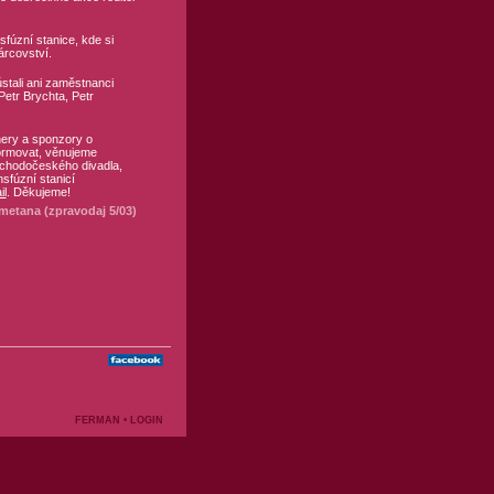
fúzní stanice, kde si
árcovství.
stali ani zaměstnanci
etr Brychta, Petr
nery a sponzory o
formovat, věnujeme
ýchodočeského divadla,
nsfúzní stanicí
il
. Děkujeme!
etana (zpravodaj 5/03)
FERMAN
•
LOGIN