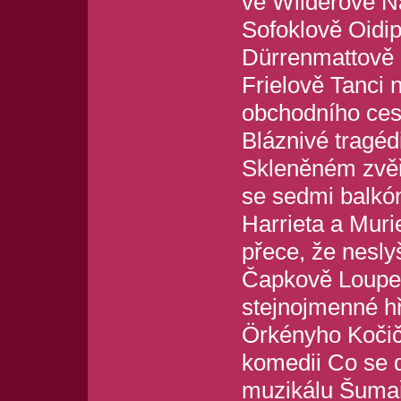
ve Wilderově N
Sofoklově Oidip
Dürrenmattově 
Frielově Tanci n
obchodního ces
Bláznivé tragéd
Skleněném zvě
se sedmi balkó
Harrieta a Muri
přece, že nesly
Čapkově Loupež
stejnojmenné h
Örkényho Kočič
komedii Co se d
muzikálu Šumař