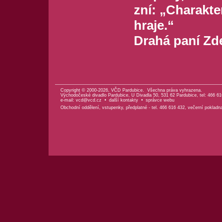
zní: „Charakte
hraje.“
Drahá paní Zden
Copyright © 2000-2026, VČD Pardubice. Všechna práva vyhrazena.
Východočeské divadlo Pardubice, U Divadla 50, 531 62 Pardubice, tel: 466 61
e-mail:
vcd@vcd.cz
•
další kontakty
•
správce webu
Obchodní oddělení, vstupenky, předplatné - tel. 466 616 432, večerní pokladn