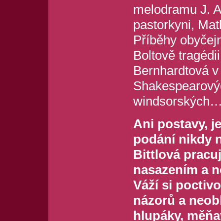
melodramu J. A.
pastorkyni, Ma
Příběhy obyčejn
Boltově tragédi
Bernhardtová v 
Shakespearový
windsorských
Ani postavy, j
podání nikdy 
Bittlová prac
nasazením a n
Váží si poctivo
názorů a neob
hlupáky, měňav