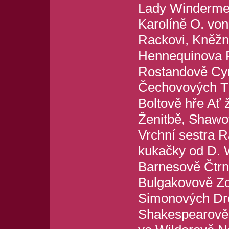
Lady Windermer
Karolíně O. vo
Rackovi, Kněžn
Hennequinova P
Rostandově Cyr
Čechovových Tř
Boltově hře Ať 
Ženitbě, Shawov
Vrchní sestra 
kukačky od D.
Barnesově Čtrn
Bulgakovově Zo
Simonových Dro
Shakespearově 