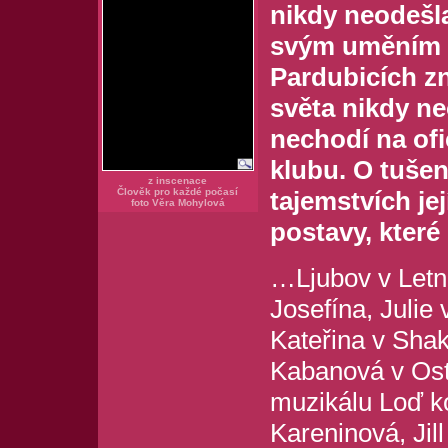
nikdy neodešla
svým uměním d
Pardubicích zn
světa nikdy ne
nechodí na ofi
klubu. O tuše
z inscenace
Člověk pro každé počasí
tajemstvích jej
foto Věra Mohylová
postavy, které 
…Ljubov v Letn
Josefína, Julie
Kateřina v Sha
Kabanová v Ost
muzikálu Loď k
Kareninová, Jil