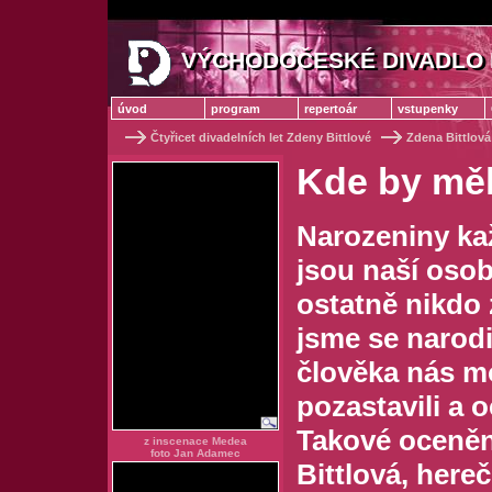
VÝCHODOČESKÉ DIVADLO 
VÝCHODOČESKÉ DIVADLO
úvod
program
repertoár
vstupenky
Čtyřicet divadelních let Zdeny Bittlové
Zdena Bittlová
Kde by měl
Narozeniny kaž
jsou naší osob
ostatně nikdo
jsme se narodi
člověka nás m
pozastavili a o
Takové oceněn
z inscenace Medea
foto Jan Adamec
Bittlová, here