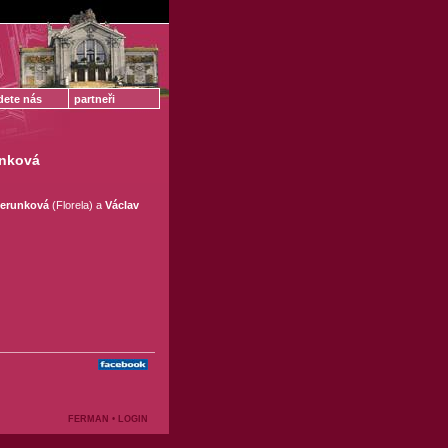
dete nás
partneři
nková
erunková
(Florela) a
Václav
FERMAN
•
LOGIN