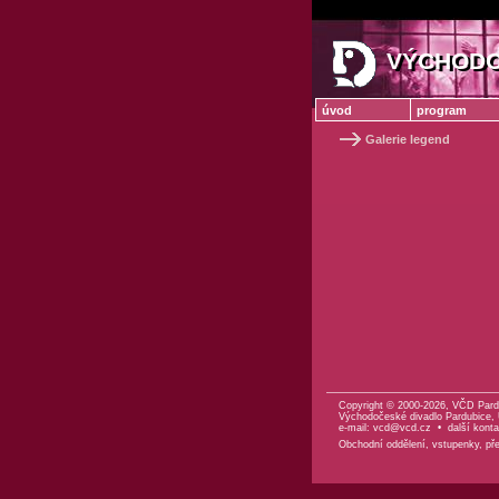
VÝCHODO
VÝCHODO
úvod
program
Galerie legend
Copyright © 2000-2026, VČD Pard
Východočeské divadlo Pardubice, U
e-mail:
vcd@vcd.cz
•
další konta
Obchodní oddělení, vstupenky, před