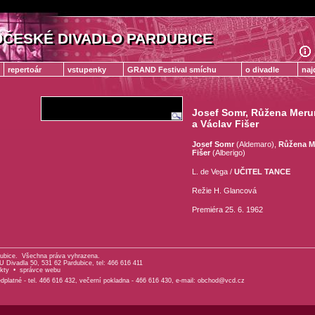
ČESKÉ DIVADLO PARDUBICE
ČESKÉ DIVADLO PARDUBICE
repertoár
vstupenky
GRAND Festival smíchu
o divadle
naj
Josef Somr
,
Růžena Meru
a
Václav Fišer
Josef Somr
(Aldemaro),
Růžena M
Fišer
(Alberigo)
L. de Vega /
UČITEL TANCE
Režie H. Glancová
Premiéra 25. 6. 1962
ubice. Všechna práva vyhrazena.
 Divadla 50, 531 62 Pardubice, tel: 466 616 411
kty
•
správce webu
platné - tel. 466 616 432, večerní pokladna - 466 616 430, e-mail:
obchod@vcd.cz